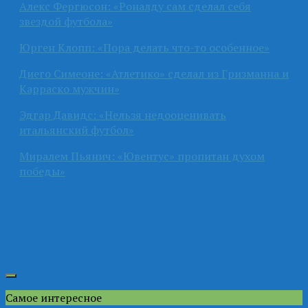
Алекс Фергюсон: «Роналду сам сделал себя
звездой футбола»
Юрген Клопп: «Пора делать что-то особенное»
Диего Симеоне: «Атлетико» сделал из Гризманна и
Карраско мужчин»
Эдгар Давидс: «Нельзя недооценивать
итальянский футбол»
Миралем Пьянич: «Ювентус» пропитан духом
победы»
Самое интересное