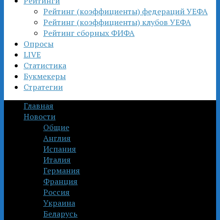
Рейтинги
Рейтинг (коэффициенты) федераций УЕФА
Рейтинг (коэффициенты) клубов УЕФА
Рейтинг сборных ФИФА
Опросы
LIVE
Статистика
Букмекеры
Стратегии
Главная
Новости
Общие
Англия
Испания
Италия
Германия
Франция
Россия
Украина
Беларусь