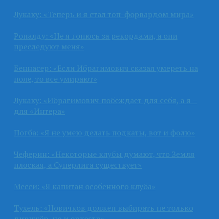
Лукаку: «Теперь и я стал топ-форвардом мира»
Роналду: «Не я гонюсь за рекордами, а они
преследуют меня»
Беннасер: «Если Ибрагимович сказал умереть на
поле, то все умирают»
Лукаку: «Ибрагимович побеждает для себя, а я –
для «Интера»
Погба: «Я не умею делать подкаты, вот и фолю»
Чеферин: «Некоторые клубы думают, что Земля
плоская, а Суперлига существует»
Месси: «Я капитан особенного клуба»
Тухель: «Новичков должен выбирать не только
дирижёр, но и оркестр»