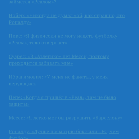
займётся «Реалом»?
Нойер: «Никогда не думал «ой, как страшно, это
Роналду»
Пике: «Я физически не могу надеть футболку
«Реала», тело отвергает»
Суарес: «В «Атлетико» нет Месси, поэтому
приходится забивать мне»
Ибрагимович: «У меня не фанаты, у меня
верующие»
Пепе: «Когда я пришёл в «Реал», там не было
защиты»
Месси: «Я легко мог бы разрушить «Барселону»
Роналду: «Лучше посмотрю бокс или UFC, чем
футбол»