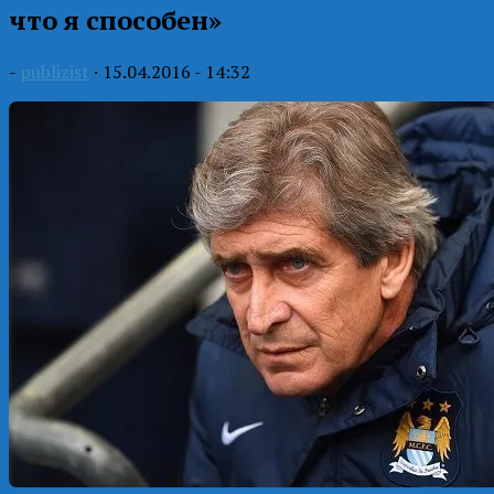
что я способен»
-
publizist
·
15.04.2016 - 14:32