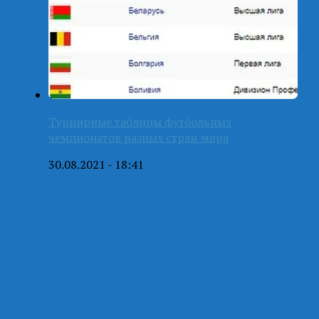
Турнирные таблицы футбольных
чемпионатов разных стран мира
30.08.2021 - 18:41