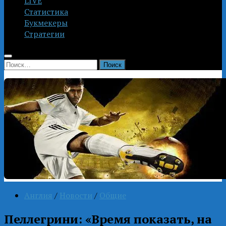
LIVE
Статистика
Букмекеры
Стратегии
Найти:
Англия
/
Новости
/
Общие
Пеллегрини: «Время показать, на