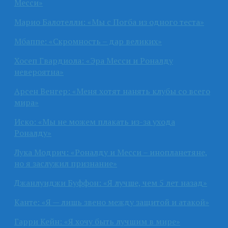
Месси»
Марио Балотелли: «Мы с Погба из одного теста»
Мбаппе: «Скромность – дар великих»
Хосеп Гвардиола: «Эра Месси и Роналду
невероятна»
Арсен Венгер: «Меня хотят нанять клубы со всего
мира»
Иско: «Мы не можем плакать из-за ухода
Роналду»
Лука Модрич: «Роналду и Месси – инопланетяне,
но я заслужил признание»
Джанлуиджи Буффон: «Я лучше, чем 5 лет назад»
Канте: «Я — лишь звено между защитой и атакой»
Гарри Кейн: «Я хочу быть лучшим в мире»