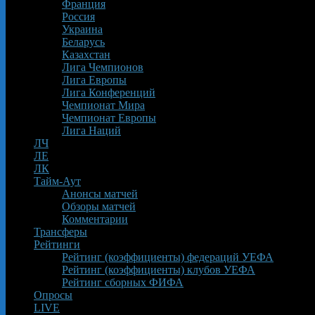
Франция
Россия
Украина
Беларусь
Казахстан
Лига Чемпионов
Лига Европы
Лига Конференций
Чемпионат Мира
Чемпионат Европы
Лига Наций
ЛЧ
ЛЕ
ЛК
Тайм-Аут
Анонсы матчей
Обзоры матчей
Комментарии
Трансферы
Рейтинги
Рейтинг (коэффициенты) федераций УЕФА
Рейтинг (коэффициенты) клубов УЕФА
Рейтинг сборных ФИФА
Опросы
LIVE