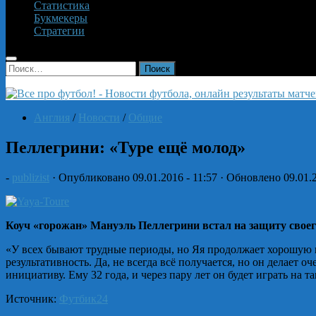
Статистика
Букмекеры
Стратегии
Найти:
Англия
/
Новости
/
Общие
Пеллегрини: «Туре ещё молод»
-
publizist
· Опубликовано
09.01.2016 - 11:57
· Обновлено
09.01.
Коуч «горожан» Мануэль Пеллегрини встал на защиту своего 
«У всех бывают трудные периоды, но Яя продолжает хорошую и
результативность. Да, не всегда всё получается, но он делает 
инициативу. Ему 32 года, и через пару лет он будет играть на 
Источник:
Футбик24