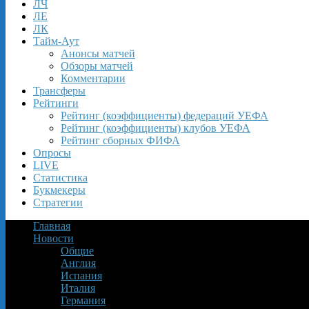
ЛЧ
ЛЕ
ЛК
Тайм-Аут
Анонсы матчей
Обзоры матчей
Комментарии
Трансферы
Рейтинги
Рейтинг (коэффициенты) федераций УЕФА
Рейтинг (коэффициенты) клубов УЕФА
Рейтинг сборных ФИФА
Опросы
LIVE
Статистика
Букмекеры
Стратегии
Главная
Новости
Общие
Англия
Испания
Италия
Германия