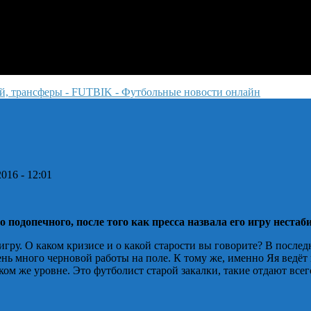
2016 - 12:01
подопечного, после того как пресса назвала его игру нестаб
гру. О каком кризисе и о какой старости вы говорите? В после
очень много черновой работы на поле. К тому же, именно Яя ведёт
таком же уровне. Это футболист старой закалки, такие отдают все