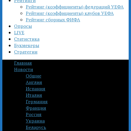
Рейтинги
Рейтинг (коэффициенты) федераций УЕФА
Рейтинг (коэффициенты) клубов УЕФА
Рейтинг сборных ФИФА
Опросы
LIVE
Статистика
Букмекеры
Стратегии
Главная
Новости
Общие
Англия
Испания
Италия
Германия
Франция
Россия
Украина
Беларусь