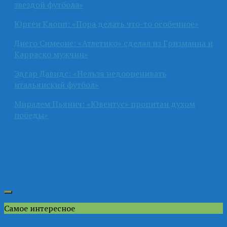
звездой футбола»
Юрген Клопп: «Пора делать что-то особенное»
Диего Симеоне: «Атлетико» сделал из Гризманна и
Карраско мужчин»
Эдгар Давидс: «Нельзя недооценивать
итальянский футбол»
Миралем Пьянич: «Ювентус» пропитан духом
победы»
Самое интересное