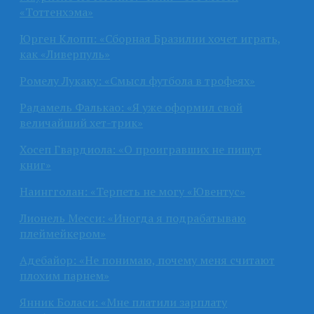
«Тоттенхэма»
Юрген Клопп: «Сборная Бразилии хочет играть,
как «Ливерпуль»
Ромелу Лукаку: «Смысл футбола в трофеях»
Радамель Фалькао: «Я уже оформил свой
величайший хет-трик»
Хосеп Гвардиола: «О проигравших не пишут
книг»
Наингголан: «Терпеть не могу «Ювентус»
Лионель Месси: «Иногда я подрабатываю
плеймейкером»
Адебайор: «Не понимаю, почему меня считают
плохим парнем»
Янник Боласи: «Мне платили зарплату