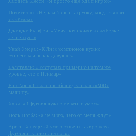
Лионель Месси: «Я просто ещё один игрок»
Почеттино: «Нельзя бросать трубку, когда звонят
из «Реала»
Джиджи Буффон: «Меня похоронят в футболке
«Ювентуса»
Унай Эмери: «К Лиге чемпионов нужно
относиться, как к девушке»
Балотелли: «Выступаю примерно на том же
уровне, что и Неймар»
Ван Гал: «Я был способен сделать из «МЮ»
машину»
Хави: «В футбол нужно играть с умом»
Поль Погба: «Я не знаю, чего от меня ждут»
Арсен Венгер: «Я умею отличить хорошего
футболиста от отличного»