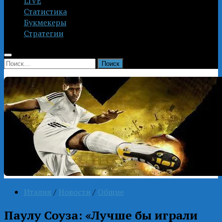
LIVE
Статистика
Букмекеры
Стратегии
Найти:
Италия
/
Новости
/
Общие
Паулу Соуза: «Лучше бы играли