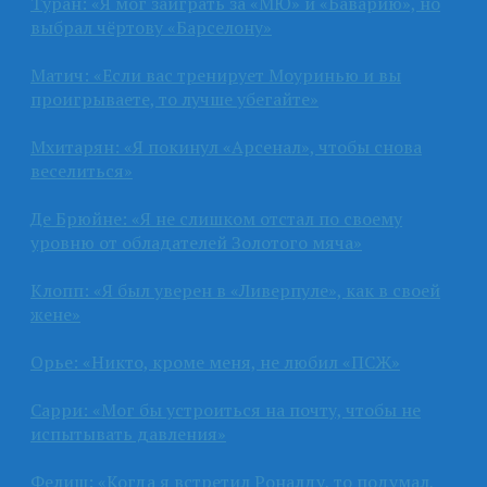
Туран: «Я мог заиграть за «МЮ» и «Баварию», но
выбрал чёртову «Барселону»
Матич: «Если вас тренирует Моуринью и вы
проигрываете, то лучше убегайте»
Мхитарян: «Я покинул «Арсенал», чтобы снова
веселиться»
Де Брюйне: «Я не слишком отстал по своему
уровню от обладателей Золотого мяча»
Клопп: «Я был уверен в «Ливерпуле», как в своей
жене»
Орье: «Никто, кроме меня, не любил «ПСЖ»
Сарри: «Мог бы устроиться на почту, чтобы не
испытывать давления»
Фелиш: «Когда я встретил Роналду, то подумал,