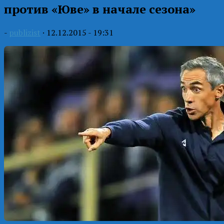
против «Юве» в начале сезона»
-
publizist
·
12.12.2015 - 19:31