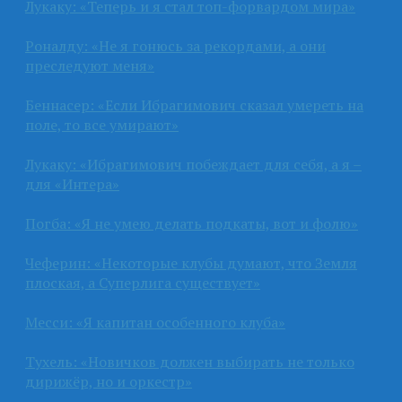
Лукаку: «Теперь и я стал топ-форвардом мира»
Роналду: «Не я гонюсь за рекордами, а они
преследуют меня»
Беннасер: «Если Ибрагимович сказал умереть на
поле, то все умирают»
Лукаку: «Ибрагимович побеждает для себя, а я –
для «Интера»
Погба: «Я не умею делать подкаты, вот и фолю»
Чеферин: «Некоторые клубы думают, что Земля
плоская, а Суперлига существует»
Месси: «Я капитан особенного клуба»
Тухель: «Новичков должен выбирать не только
дирижёр, но и оркестр»