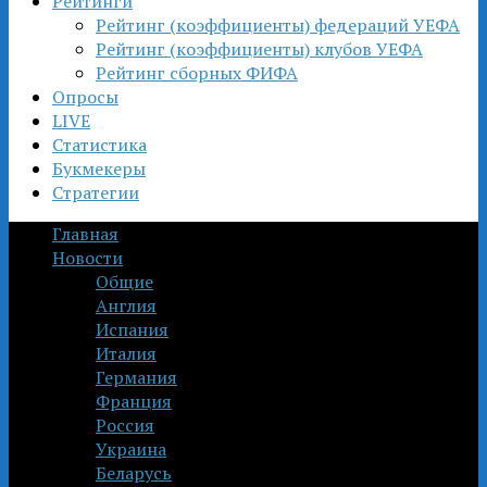
Рейтинги
Рейтинг (коэффициенты) федераций УЕФА
Рейтинг (коэффициенты) клубов УЕФА
Рейтинг сборных ФИФА
Опросы
LIVE
Статистика
Букмекеры
Стратегии
Главная
Новости
Общие
Англия
Испания
Италия
Германия
Франция
Россия
Украина
Беларусь