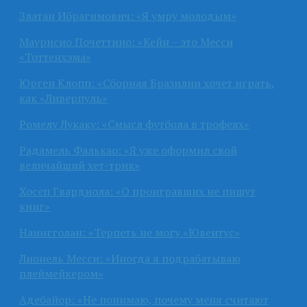
Златан Ибрагимович: «Я умру молодым»
Маурисио Почеттино: «Кейн – это Месси
«Тоттенхэма»
Юрген Клопп: «Сборная Бразилии хочет играть,
как «Ливерпуль»
Ромелу Лукаку: «Смысл футбола в трофеях»
Радамель Фалькао: «Я уже оформил свой
величайший хет-трик»
Хосеп Гвардиола: «О проигравших не пишут
книг»
Наингголан: «Терпеть не могу «Ювентус»
Лионель Месси: «Иногда я подрабатываю
плеймейкером»
Адебайор: «Не понимаю, почему меня считают