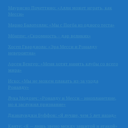
Маурисио Почеттино: «Алли может играть, как
Месси»
Марио Балотелли: «Мы с Погба из одного теста»
Мбаппе: «Скромность – дар великих»
Хосеп Гвардиола: «Эра Месси и Роналду
невероятна»
Арсен Венгер: «Меня хотят нанять клубы со всего
мира»
Иско: «Мы не можем плакать из-за ухода
Роналду»
Лука Модрич: «Роналду и Месси – инопланетяне,
но я заслужил признание»
Джанлуиджи Буффон: «Я лучше, чем 5 лет назад»
Канте: «Я — лишь звено между защитой и атакой»