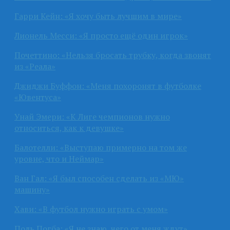
Гарри Кейн: «Я хочу быть лучшим в мире»
Лионель Месси: «Я просто ещё один игрок»
Почеттино: «Нельзя бросать трубку, когда звонят
из «Реала»
Джиджи Буффон: «Меня похоронят в футболке
«Ювентуса»
Унай Эмери: «К Лиге чемпионов нужно
относиться, как к девушке»
Балотелли: «Выступаю примерно на том же
уровне, что и Неймар»
Ван Гал: «Я был способен сделать из «МЮ»
машину»
Хави: «В футбол нужно играть с умом»
Поль Погба: «Я не знаю, чего от меня ждут»