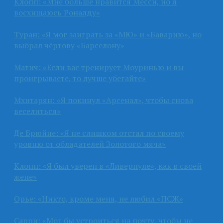
Клопп: «Мне больше нравится Месси, но я
восхищаюсь Роналду»
Туран: «Я мог заиграть за «МЮ» и «Баварию», но
выбрал чёртову «Барселону»
Матич: «Если вас тренирует Моуринью и вы
проигрываете, то лучше убегайте»
Мхитарян: «Я покинул «Арсенал», чтобы снова
веселиться»
Де Брюйне: «Я не слишком отстал по своему
уровню от обладателей Золотого мяча»
Клопп: «Я был уверен в «Ливерпуле», как в своей
жене»
Орье: «Никто, кроме меня, не любил «ПСЖ»
Сарри: «Мог бы устроиться на почту, чтобы не