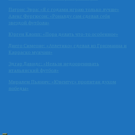
Патрис Эвра: «Я с годами играю только лучше»
Алекс Фергюсон: «Роналду сам сделал себя
звездой футбола»
Юрген Клопп: «Пора делать что-то особенное»
Диего Симеоне: «Атлетико» сделал из Гризманна и
Карраско мужчин»
Эдгар Давидс: «Нельзя недооценивать
итальянский футбол»
Миралем Пьянич: «Ювентус» пропитан духом
победы»