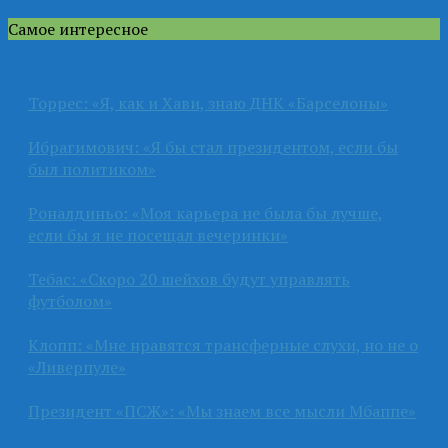
Самое интересное
Торрес: «Я, как и Хави, знаю ДНК «Барселоны»
Ибрагимович: «Я бы стал президентом, если бы
был политиком»
Роналдиньо: «Моя карьера не была бы лучше,
если бы я не посещал вечеринки»
Тебас: «Скоро 20 шейхов будут управлять
футболом»
Клопп: «Мне нравятся трансферные слухи, но не о
«Ливерпуле»
Президент «ПСЖ»: «Мы знаем все мысли Мбаппе»