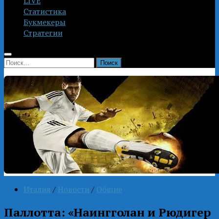
LIVE
Статистика
Букмекеры
Стратегии
Найти:
Италия
/
Новости
/
Общие
Паллотта: «Наингголан и Рюдигер