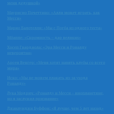
меня дедушкой»
Маурисио Почеттино: «Алли может играть, как
Месси»
Марио Балотелли: «Мы с Погба из одного теста»
Мбаппе: «Скромность – дар великих»
Хосеп Гвардиола: «Эра Месси и Роналду
невероятна»
Арсен Венгер: «Меня хотят нанять клубы со всего
мира»
Иско: «Мы не можем плакать из-за ухода
Роналду»
Лука Модрич: «Роналду и Месси – инопланетяне,
но я заслужил признание»
Джанлуиджи Буффон: «Я лучше, чем 5 лет назад»