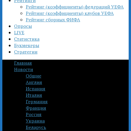
Рейтинги
Рейтинг (коэффициенты) федераций УЕФА
Рейтинг (коэффициенты) клубов УЕФА
Рейтинг сборных ФИФА
Опросы
LIVE
Статистика
Букмекеры
Стратегии
Главная
Новости
Общие
Англия
Испания
Италия
Германия
Франция
Россия
Украина
Беларусь