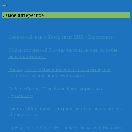
Самое интересное
Торрес: «Я, как и Хави, знаю ДНК «Барселоны»
Ибрагимович: «Я бы стал президентом, если бы
был политиком»
Роналдиньо: «Моя карьера не была бы лучше,
если бы я не посещал вечеринки»
Тебас: «Скоро 20 шейхов будут управлять
футболом»
Клопп: «Мне нравятся трансферные слухи, но не о
«Ливерпуле»
Президент «ПСЖ»: «Мы знаем все мысли Мбаппе»