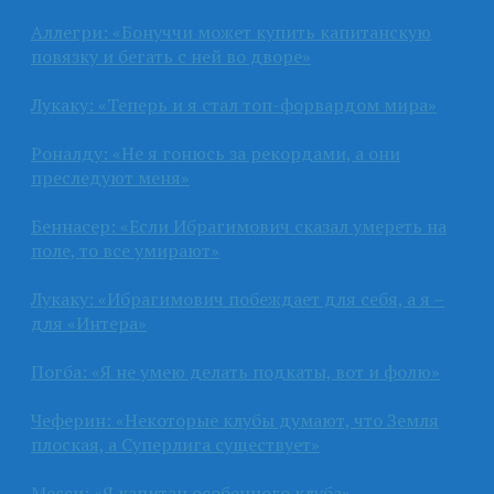
Аллегри: «Бонуччи может купить капитанскую
повязку и бегать с ней во дворе»
Лукаку: «Теперь и я стал топ-форвардом мира»
Роналду: «Не я гонюсь за рекордами, а они
преследуют меня»
Беннасер: «Если Ибрагимович сказал умереть на
поле, то все умирают»
Лукаку: «Ибрагимович побеждает для себя, а я –
для «Интера»
Погба: «Я не умею делать подкаты, вот и фолю»
Чеферин: «Некоторые клубы думают, что Земля
плоская, а Суперлига существует»
Месси: «Я капитан особенного клуба»