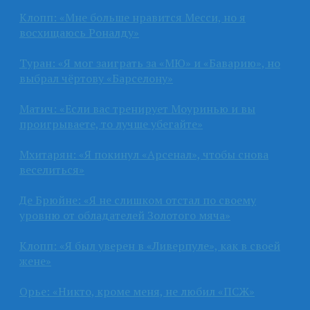
Клопп: «Мне больше нравится Месси, но я
восхищаюсь Роналду»
Туран: «Я мог заиграть за «МЮ» и «Баварию», но
выбрал чёртову «Барселону»
Матич: «Если вас тренирует Моуринью и вы
проигрываете, то лучше убегайте»
Мхитарян: «Я покинул «Арсенал», чтобы снова
веселиться»
Де Брюйне: «Я не слишком отстал по своему
уровню от обладателей Золотого мяча»
Клопп: «Я был уверен в «Ливерпуле», как в своей
жене»
Орье: «Никто, кроме меня, не любил «ПСЖ»