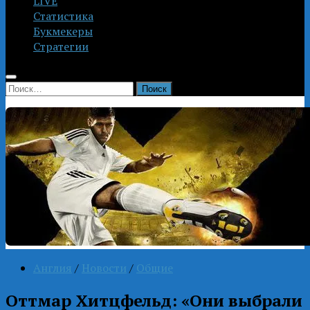
LIVE
Статистика
Букмекеры
Стратегии
Найти:
Англия
/
Новости
/
Общие
Оттмар Хитцфельд: «Они выбрали