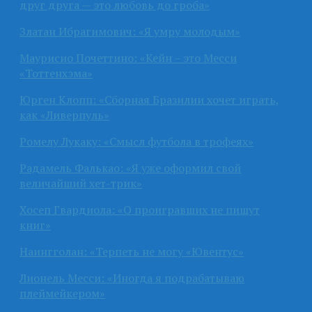
друг друга — это любовь до гроба»
Златан Ибрагимович: «Я умру молодым»
Маурисио Почеттино: «Кейн – это Месси
«Тоттенхэма»
Юрген Клопп: «Сборная Бразилии хочет играть,
как «Ливерпуль»
Ромелу Лукаку: «Смысл футбола в трофеях»
Радамель Фалькао: «Я уже оформил свой
величайший хет-трик»
Хосеп Гвардиола: «О проигравших не пишут
книг»
Наингголан: «Терпеть не могу «Ювентус»
Лионель Месси: «Иногда я подрабатываю
плеймейкером»