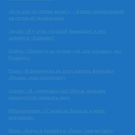
«Есть кто-то лучше меня?» — Клопп отреагировал
на слухи об увольнении
Зидан: «Я у руля сборной Франции? А кто
займётся «Реалом»?
Нойер: «Никогда не думал «ой, как страшно, это
Роналду»
Пике: «Я физически не могу надеть футболку
«Реала», тело отвергает»
Суарес: «В «Атлетико» нет Месси, поэтому
приходится забивать мне»
Ибрагимович: «У меня не фанаты, у меня
верующие»
Пепе: «Когда я пришёл в «Реал», там не было