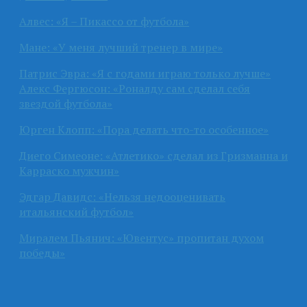
Алвес: «Я – Пикассо от футбола»
Мане: «У меня лучший тренер в мире»
Патрис Эвра: «Я с годами играю только лучше»
Алекс Фергюсон: «Роналду сам сделал себя
звездой футбола»
Юрген Клопп: «Пора делать что-то особенное»
Диего Симеоне: «Атлетико» сделал из Гризманна и
Карраско мужчин»
Эдгар Давидс: «Нельзя недооценивать
итальянский футбол»
Миралем Пьянич: «Ювентус» пропитан духом
победы»