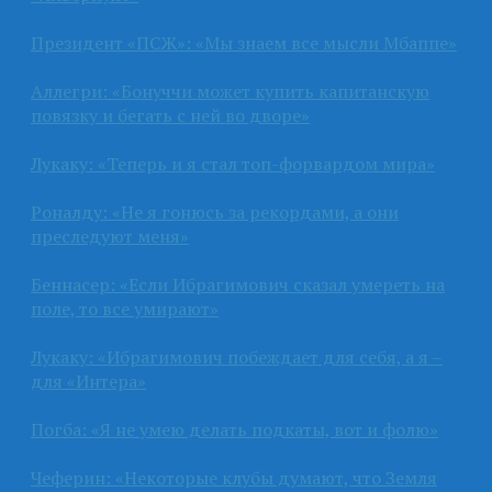
Президент «ПСЖ»: «Мы знаем все мысли Мбаппе»
Аллегри: «Бонуччи может купить капитанскую
повязку и бегать с ней во дворе»
Лукаку: «Теперь и я стал топ-форвардом мира»
Роналду: «Не я гонюсь за рекордами, а они
преследуют меня»
Беннасер: «Если Ибрагимович сказал умереть на
поле, то все умирают»
Лукаку: «Ибрагимович побеждает для себя, а я –
для «Интера»
Погба: «Я не умею делать подкаты, вот и фолю»
Чеферин: «Некоторые клубы думают, что Земля