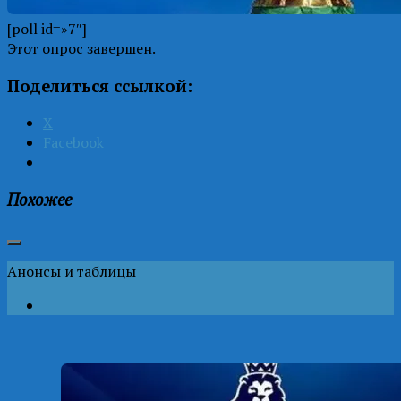
[poll id=»7″]
Этот опрос завершен.
Поделиться ссылкой:
X
Facebook
Похожее
Анонсы и таблицы