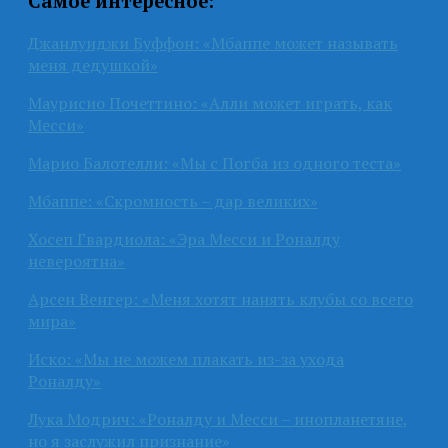
Самое интересное:
Джанлуиджи Буффон: «Мбаппе может называть
меня дедушкой»
Маурисио Почеттино: «Алли может играть, как
Месси»
Марио Балотелли: «Мы с Погба из одного теста»
Мбаппе: «Скромность – дар великих»
Хосеп Гвардиола: «Эра Месси и Роналду
невероятна»
Арсен Венгер: «Меня хотят нанять клубы со всего
мира»
Иско: «Мы не можем плакать из-за ухода
Роналду»
Лука Модрич: «Роналду и Месси – инопланетяне,
но я заслужил признание»