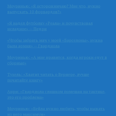
Моуринью: «Я осторожничаю? Мне что, нужно
выпускать 10 форвардов?»
«Я надел футболку «Реала» и почувствовал
неладное» — Педри
«Чтобы забрать мяч у моей «Барселоны», нужна
была армия» — Гвардиола
Моуринью: «А мне нравится, когда игроки едут в
сборные»
Тухель: «Хватит читать о Вернере, лучше
почитайте книгу»
Анри: «Гвардиола слишком помешан на тактике,
это его проблема»
Моуринью: «Бейла нужно любить, чтобы выжать
из него максимум»