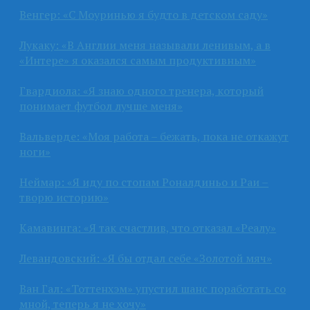
Венгер: «С Моуринью я будто в детском саду»
Лукаку: «В Англии меня называли ленивым, а в
«Интере» я оказался самым продуктивным»
Гвардиола: «Я знаю одного тренера, который
понимает футбол лучше меня»
Вальверде: «Моя работа – бежать, пока не откажут
ноги»
Неймар: «Я иду по стопам Роналдиньо и Раи –
творю историю»
Камавинга: «Я так счастлив, что отказал «Реалу»
Левандовский: «Я бы отдал себе «Золотой мяч»
Ван Гал: «Тоттенхэм» упустил шанс поработать со
мной, теперь я не хочу»