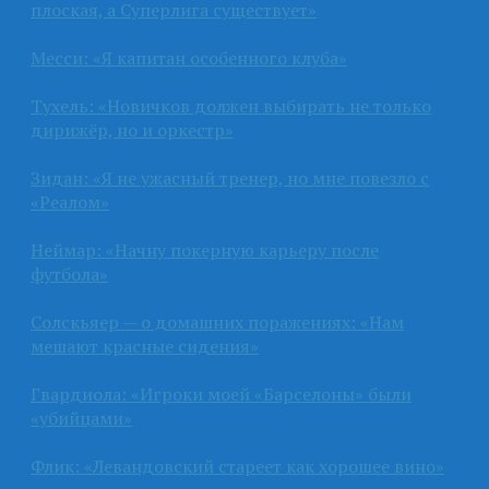
плоская, а Суперлига существует»
Месси: «Я капитан особенного клуба»
Тухель: «Новичков должен выбирать не только
дирижёр, но и оркестр»
Зидан: «Я не ужасный тренер, но мне повезло с
«Реалом»
Неймар: «Начну покерную карьеру после
футбола»
Солскьяер — о домашних поражениях: «Нам
мешают красные сидения»
Гвардиола: «Игроки моей «Барселоны» были
«убийцами»
Флик: «Левандовский стареет как хорошее вино»