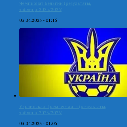
Чемпионат Бельгии (результаты,
таблица-2025/2026)
03.04.2023 - 01:15
Украинская Премьер-лига (результаты,
таблица-2025/2026)
03.04.2023 - 01:05