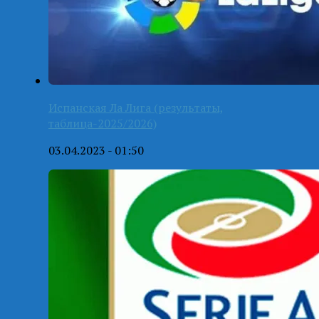
Испанская Ла Лига (результаты,
таблица-2025/2026)
03.04.2023 - 01:50