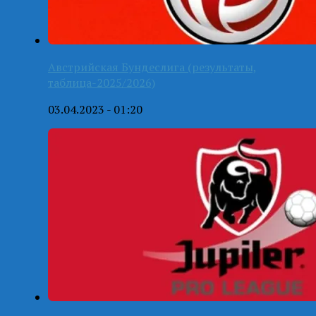
Австрийская Бундеслига (результаты,
таблица-2025/2026)
03.04.2023 - 01:20