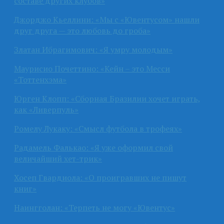
составе других клубов»
Джорджо Кьеллини: «Мы с «Ювентусом» нашли
друг друга — это любовь до гроба»
Златан Ибрагимович: «Я умру молодым»
Маурисио Почеттино: «Кейн – это Месси
«Тоттенхэма»
Юрген Клопп: «Сборная Бразилии хочет играть,
как «Ливерпуль»
Ромелу Лукаку: «Смысл футбола в трофеях»
Радамель Фалькао: «Я уже оформил свой
величайший хет-трик»
Хосеп Гвардиола: «О проигравших не пишут
книг»
Наингголан: «Терпеть не могу «Ювентус»