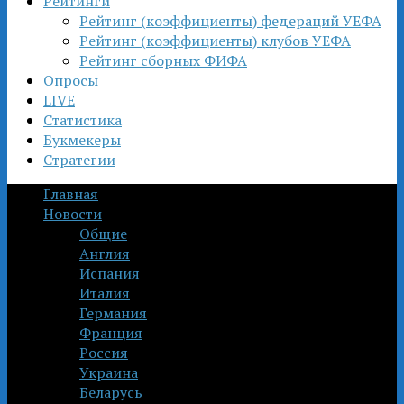
Рейтинги
Рейтинг (коэффициенты) федераций УЕФА
Рейтинг (коэффициенты) клубов УЕФА
Рейтинг сборных ФИФА
Опросы
LIVE
Статистика
Букмекеры
Стратегии
Главная
Новости
Общие
Англия
Испания
Италия
Германия
Франция
Россия
Украина
Беларусь