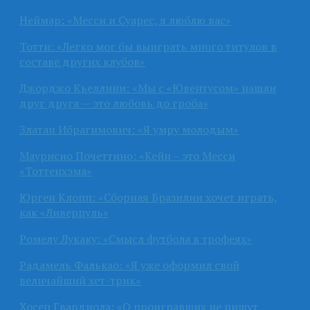
Неймар: «Месси и Суарес, я люблю вас»
Тотти: «Легко мог бы выиграть много титулов в
составе других клубов»
Джорджо Кьеллини: «Мы с «Ювентусом» нашли
друг друга — это любовь до гроба»
Златан Ибрагимович: «Я умру молодым»
Маурисио Почеттино: «Кейн – это Месси
«Тоттенхэма»
Юрген Клопп: «Сборная Бразилии хочет играть,
как «Ливерпуль»
Ромелу Лукаку: «Смысл футбола в трофеях»
Радамель Фалькао: «Я уже оформил свой
величайший хет-трик»
Хосеп Гвардиола: «О проигравших не пишут