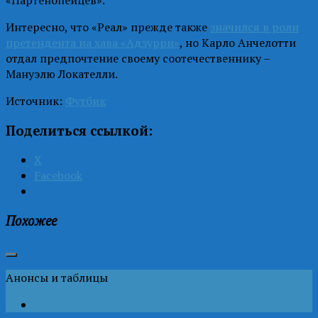
Интересно, что «Реал» прежде также
значился в роли
претендента на хава «Адзурри»
, но Карло Анчелотти
отдал предпочтение своему соотечественнику –
Мануэлю Локателли.
Источник:
Футбик
Поделиться ссылкой:
X
Facebook
Похожее
Анонсы и таблицы