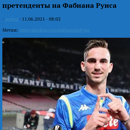
претенденты на Фабиана Руиса
-
writer
·
11.06.2021 - 08:02
Метки:
Атлетико
Барселона
Наполи
Руис