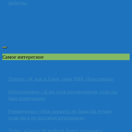
победы»
Самое интересное
Торрес: «Я, как и Хави, знаю ДНК «Барселоны»
Ибрагимович: «Я бы стал президентом, если бы
был политиком»
Роналдиньо: «Моя карьера не была бы лучше,
если бы я не посещал вечеринки»
Тебас: «Скоро 20 шейхов будут управлять