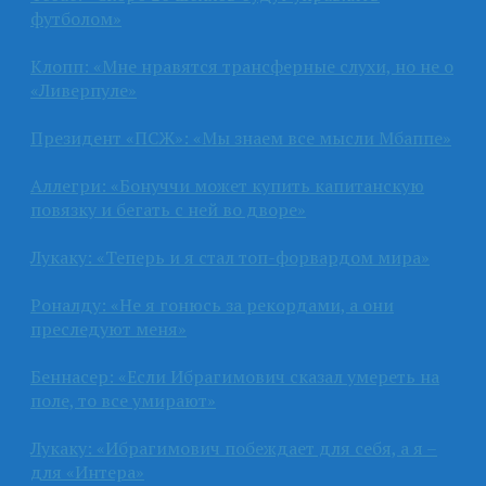
футболом»
Клопп: «Мне нравятся трансферные слухи, но не о
«Ливерпуле»
Президент «ПСЖ»: «Мы знаем все мысли Мбаппе»
Аллегри: «Бонуччи может купить капитанскую
повязку и бегать с ней во дворе»
Лукаку: «Теперь и я стал топ-форвардом мира»
Роналду: «Не я гонюсь за рекордами, а они
преследуют меня»
Беннасер: «Если Ибрагимович сказал умереть на
поле, то все умирают»
Лукаку: «Ибрагимович побеждает для себя, а я –
для «Интера»