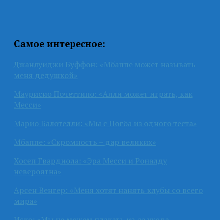
Самое интересное:
Джанлуиджи Буффон: «Мбаппе может называть
меня дедушкой»
Маурисио Почеттино: «Алли может играть, как
Месси»
Марио Балотелли: «Мы с Погба из одного теста»
Мбаппе: «Скромность – дар великих»
Хосеп Гвардиола: «Эра Месси и Роналду
невероятна»
Арсен Венгер: «Меня хотят нанять клубы со всего
мира»
Иско: «Мы не можем плакать из-за ухода