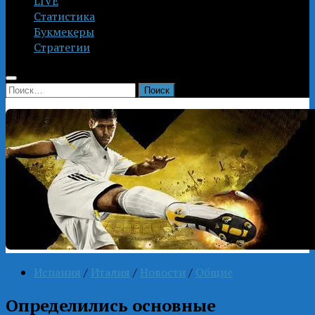
LIVE
Статистика
Букмекеры
Стратегии
Найти:
Испания
/
Италия
/
Новости
/
Общие
Определились основные