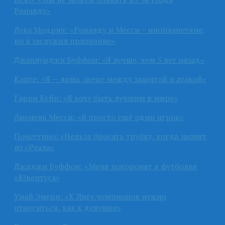
Роналду»
Лука Модрич: «Роналду и Месси – инопланетяне,
но я заслужил признание»
Джанлуиджи Буффон: «Я лучше, чем 5 лет назад»
Канте: «Я — лишь звено между защитой и атакой»
Гарри Кейн: «Я хочу быть лучшим в мире»
Лионель Месси: «Я просто ещё один игрок»
Почеттино: «Нельзя бросать трубку, когда звонят
из «Реала»
Джиджи Буффон: «Меня похоронят в футболке
«Ювентуса»
Унай Эмери: «К Лиге чемпионов нужно
относиться, как к девушке»