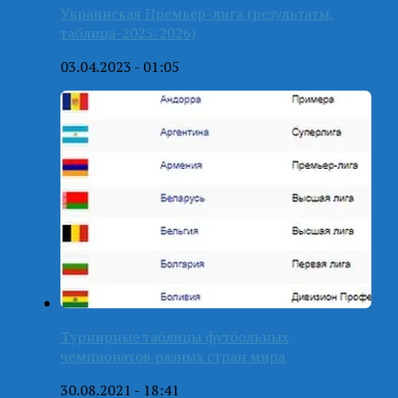
Украинская Премьер-лига (результаты,
таблица-2025/2026)
03.04.2023 - 01:05
Турнирные таблицы футбольных
чемпионатов разных стран мира
30.08.2021 - 18:41