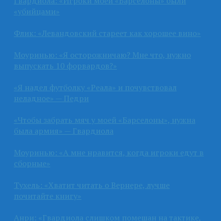
Гвардиола: «Игроки моей «Барселоны» были
«убийцами»
Флик: «Левандовский стареет как хорошее вино»
Моуринью: «Я осторожничаю? Мне что, нужно
выпускать 10 форвардов?»
«Я надел футболку «Реала» и почувствовал
неладное» — Педри
«Чтобы забрать мяч у моей «Барселоны», нужна
была армия» — Гвардиола
Моуринью: «А мне нравится, когда игроки едут в
сборные»
Тухель: «Хватит читать о Вернере, лучше
почитайте книгу»
Анри: «Гвардиола слишком помешан на тактике,