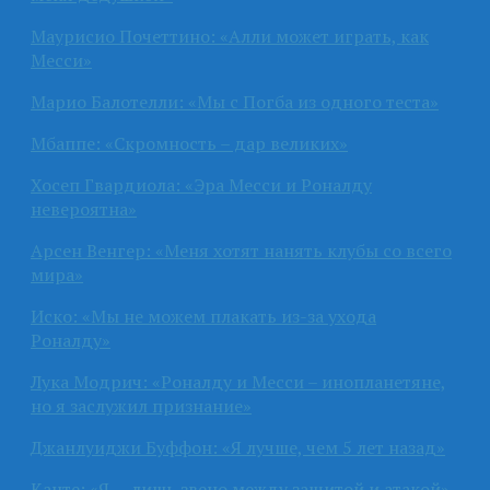
Маурисио Почеттино: «Алли может играть, как
Месси»
Марио Балотелли: «Мы с Погба из одного теста»
Мбаппе: «Скромность – дар великих»
Хосеп Гвардиола: «Эра Месси и Роналду
невероятна»
Арсен Венгер: «Меня хотят нанять клубы со всего
мира»
Иско: «Мы не можем плакать из-за ухода
Роналду»
Лука Модрич: «Роналду и Месси – инопланетяне,
но я заслужил признание»
Джанлуиджи Буффон: «Я лучше, чем 5 лет назад»
Канте: «Я — лишь звено между защитой и атакой»