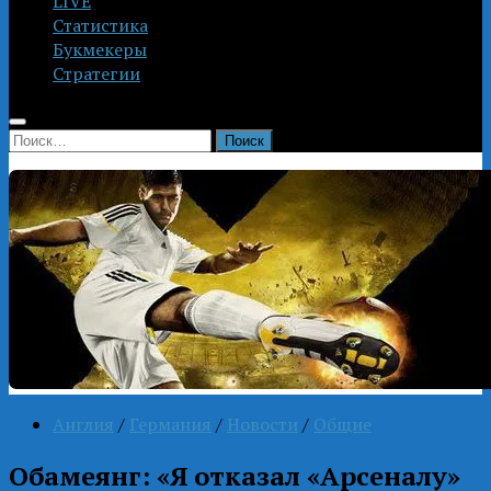
LIVE
Статистика
Букмекеры
Стратегии
Найти:
Англия
/
Германия
/
Новости
/
Общие
Обамеянг: «Я отказал «Арсеналу»