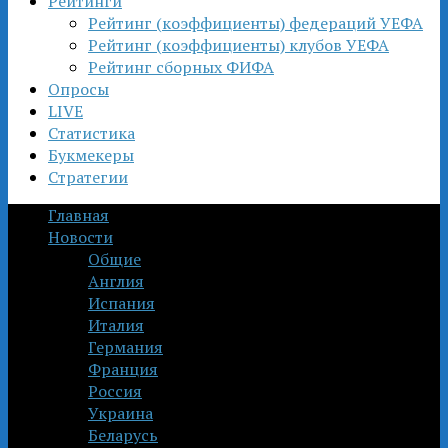
Рейтинги
Рейтинг (коэффициенты) федераций УЕФА
Рейтинг (коэффициенты) клубов УЕФА
Рейтинг сборных ФИФА
Опросы
LIVE
Статистика
Букмекеры
Стратегии
Главная
Новости
Общие
Англия
Испания
Италия
Германия
Франция
Россия
Украина
Беларусь