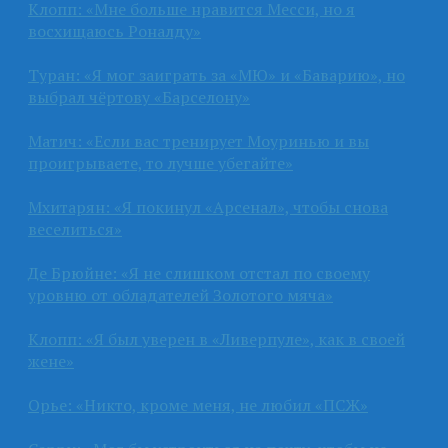
Клопп: «Мне больше нравится Месси, но я
восхищаюсь Роналду»
Туран: «Я мог заиграть за «МЮ» и «Баварию», но
выбрал чёртову «Барселону»
Матич: «Если вас тренирует Моуринью и вы
проигрываете, то лучше убегайте»
Мхитарян: «Я покинул «Арсенал», чтобы снова
веселиться»
Де Брюйне: «Я не слишком отстал по своему
уровню от обладателей Золотого мяча»
Клопп: «Я был уверен в «Ливерпуле», как в своей
жене»
Орье: «Никто, кроме меня, не любил «ПСЖ»