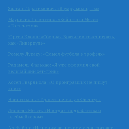
Златан Ибрагимович: «Я умру молодым»
Маурисио Почеттино: «Кейн – это Месси
«Тоттенхэма»
Юрген Клопп: «Сборная Бразилии хочет играть,
как «Ливерпуль»
Ромелу Лукаку: «Смысл футбола в трофеях»
Радамель Фалькао: «Я уже оформил свой
величайший хет-трик»
Хосеп Гвардиола: «О проигравших не пишут
книг»
Наингголан: «Терпеть не могу «Ювентус»
Лионель Месси: «Иногда я подрабатываю
плеймейкером»
Адебайор: «Не понимаю, почему меня считают