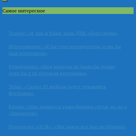
Самое интересное
Торрес: «Я, как и Хави, знаю ДНК «Барселоны»
Ибрагимович: «Я бы стал президентом, если бы
был политиком»
Роналдиньо: «Моя карьера не была бы лучше,
если бы я не посещал вечеринки»
Тебас: «Скоро 20 шейхов будут управлять
футболом»
Клопп: «Мне нравятся трансферные слухи, но не о
«Ливерпуле»
Президент «ПСЖ»: «Мы знаем все мысли Мбаппе»