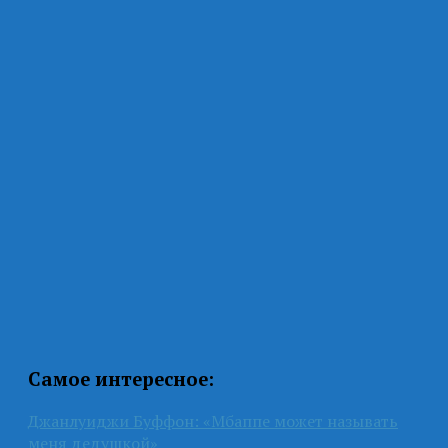
Самое интересное:
Джанлуиджи Буффон: «Мбаппе может называть
меня дедушкой»