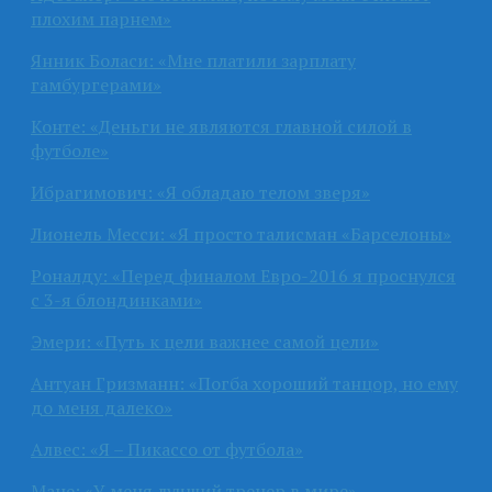
плохим парнем»
Янник Боласи: «Мне платили зарплату
гамбургерами»
Конте: «Деньги не являются главной силой в
футболе»
Ибрагимович: «Я обладаю телом зверя»
Лионель Месси: «Я просто талисман «Барселоны»
Роналду: «Перед финалом Евро-2016 я проснулся
с 3-я блондинками»
Эмери: «Путь к цели важнее самой цели»
Антуан Гризманн: «Погба хороший танцор, но ему
до меня далеко»
Алвес: «Я – Пикассо от футбола»
Мане: «У меня лучший тренер в мире»