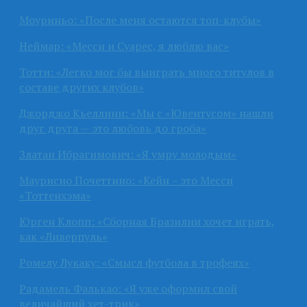
Моуриньо: «После меня остаются топ-клубы»
Неймар: «Месси и Суарес, я люблю вас»
Тотти: «Легко мог бы выиграть много титулов в
составе других клубов»
Джорджо Кьеллини: «Мы с «Ювентусом» нашли
друг друга — это любовь до гроба»
Златан Ибрагимович: «Я умру молодым»
Маурисио Почеттино: «Кейн – это Месси
«Тоттенхэма»
Юрген Клопп: «Сборная Бразилии хочет играть,
как «Ливерпуль»
Ромелу Лукаку: «Смысл футбола в трофеях»
Радамель Фалькао: «Я уже оформил свой
величайший хет-трик»