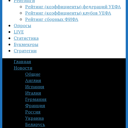
Рейтинги
Рейтинг (коэффициенты) федераций УЕФА
Рейтинг (коэффициенты) клубов УЕФА
Рейтинг сборных ФИФА
Опросы
LIVE
Статистика
Букмекеры
Стратегии
Главная
Новости
Общие
Англия
Испания
Италия
Германия
Франция
Россия
Украина
Беларусь