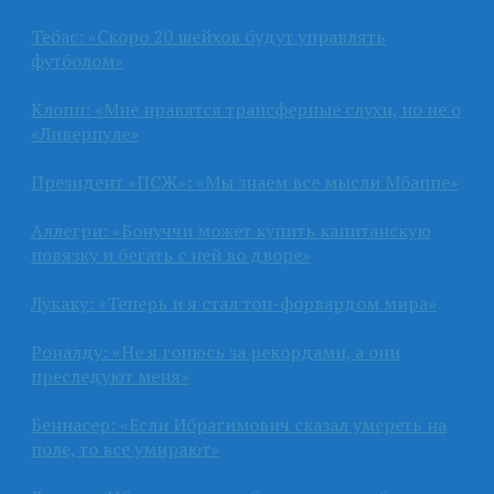
Тебас: «Скоро 20 шейхов будут управлять
футболом»
Клопп: «Мне нравятся трансферные слухи, но не о
«Ливерпуле»
Президент «ПСЖ»: «Мы знаем все мысли Мбаппе»
Аллегри: «Бонуччи может купить капитанскую
повязку и бегать с ней во дворе»
Лукаку: «Теперь и я стал топ-форвардом мира»
Роналду: «Не я гонюсь за рекордами, а они
преследуют меня»
Беннасер: «Если Ибрагимович сказал умереть на
поле, то все умирают»