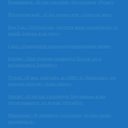
Камавинга: «Я так счастлив, что отказал «Реалу»
Левандовский: «Я бы отдал себе «Золотой мяч»
Ван Гал: «Тоттенхэм» упустил шанс поработать со
мной, теперь я не хочу»
Сане: «Гвардиола перепрограммировал меня»
Клопп: «Мне больше нравится Месси, но я
восхищаюсь Роналду»
Туран: «Я мог заиграть за «МЮ» и «Баварию», но
выбрал чёртову «Барселону»
Матич: «Если вас тренирует Моуринью и вы
проигрываете, то лучше убегайте»
Мхитарян: «Я покинул «Арсенал», чтобы снова
веселиться»