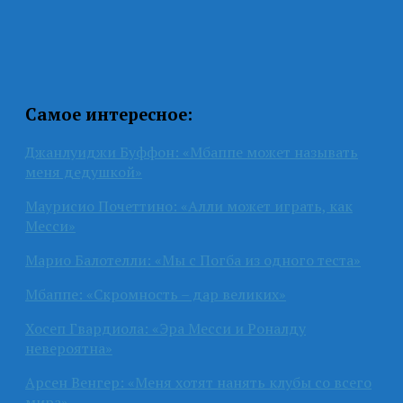
Самое интересное:
Джанлуиджи Буффон: «Мбаппе может называть
меня дедушкой»
Маурисио Почеттино: «Алли может играть, как
Месси»
Марио Балотелли: «Мы с Погба из одного теста»
Мбаппе: «Скромность – дар великих»
Хосеп Гвардиола: «Эра Месси и Роналду
невероятна»
Арсен Венгер: «Меня хотят нанять клубы со всего
мира»