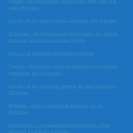
Лукаку: «Ибрагимович побеждает для себя, а я –
для «Интера»
Погба: «Я не умею делать подкаты, вот и фолю»
Чеферин: «Некоторые клубы думают, что Земля
плоская, а Суперлига существует»
Месси: «Я капитан особенного клуба»
Тухель: «Новичков должен выбирать не только
дирижёр, но и оркестр»
Зидан: «Я не ужасный тренер, но мне повезло с
«Реалом»
Неймар: «Начну покерную карьеру после
футбола»
Солскьяер — о домашних поражениях: «Нам
мешают красные сидения»