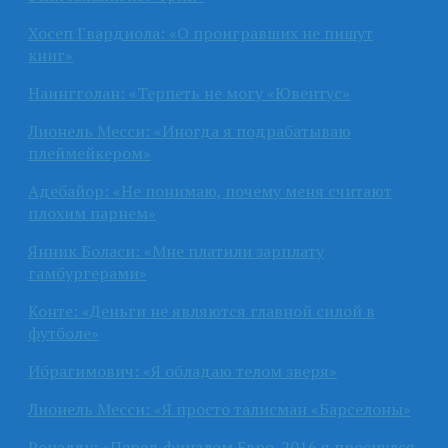
Хосеп Гвардиола: «О проигравших не пишут
книг»
Наингголан: «Терпеть не могу «Ювентус»
Лионель Месси: «Иногда я подрабатываю
плеймейкером»
Адебайор: «Не понимаю, почему меня считают
плохим парнем»
Янник Боласи: «Мне платили зарплату
гамбургерами»
Конте: «Деньги не являются главной силой в
футболе»
Ибрагимович: «Я обладаю телом зверя»
Лионель Месси: «Я просто талисман «Барселоны»
Роналду: «Перед финалом Евро-2016 я проснулся