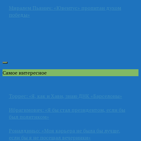
Миралем Пьянич: «Ювентус» пропитан духом
победы»
Самое интересное
Торрес: «Я, как и Хави, знаю ДНК «Барселоны»
Ибрагимович: «Я бы стал президентом, если бы
был политиком»
Роналдиньо: «Моя карьера не была бы лучше,
если бы я не посещал вечеринки»