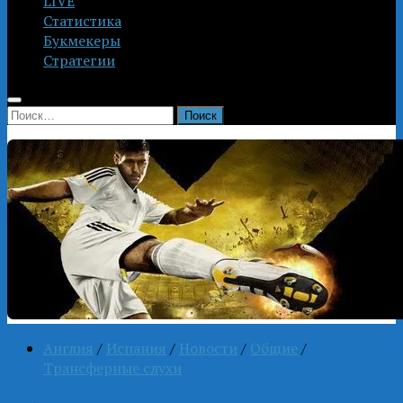
LIVE
Статистика
Букмекеры
Стратегии
Найти:
Англия
/
Испания
/
Новости
/
Общие
/
Трансферные слухи