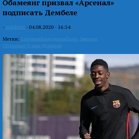
Обамеянг призвал «Арсенал»
подписать Дембеле
-
publizist
·
04.08.2020 - 16:54
Метки:
Арсенал
Барселона
Пьер-Эмерик
Обамеянг
Усман Дембеле