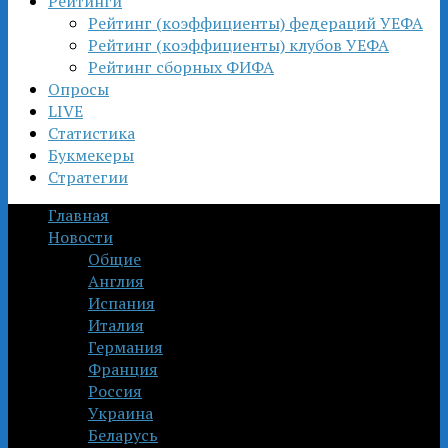
Рейтинги
Рейтинг (коэффициенты) федераций УЕФА
Рейтинг (коэффициенты) клубов УЕФА
Рейтинг сборных ФИФА
Опросы
LIVE
Статистика
Букмекеры
Стратегии
Главная
Новости
Общие
Англия
Испания
Италия
Германия
Франция
Россия
Украина
Беларусь