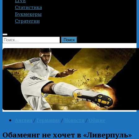
LIVE
Статистика
Букмекеры
Стратегии
Найти:
Англия
/
Германия
/
Новости
/
Общие
Обамеянг не хочет в «Ливерпуль»