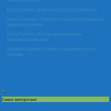
Юрген Клопп: «Пора делать что-то особенное»
Диего Симеоне: «Атлетико» сделал из Гризманна и
Карраско мужчин»
Эдгар Давидс: «Нельзя недооценивать
итальянский футбол»
Миралем Пьянич: «Ювентус» пропитан духом
победы»
Самое интересное