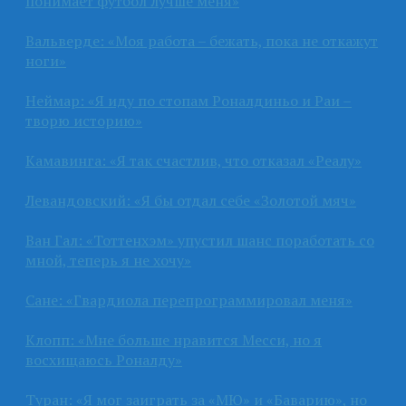
понимает футбол лучше меня»
Вальверде: «Моя работа – бежать, пока не откажут
ноги»
Неймар: «Я иду по стопам Роналдиньо и Раи –
творю историю»
Камавинга: «Я так счастлив, что отказал «Реалу»
Левандовский: «Я бы отдал себе «Золотой мяч»
Ван Гал: «Тоттенхэм» упустил шанс поработать со
мной, теперь я не хочу»
Сане: «Гвардиола перепрограммировал меня»
Клопп: «Мне больше нравится Месси, но я
восхищаюсь Роналду»
Туран: «Я мог заиграть за «МЮ» и «Баварию», но