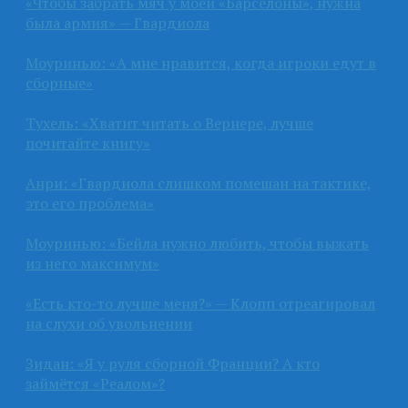
«Чтобы забрать мяч у моей «Барселоны», нужна
была армия» — Гвардиола
Моуринью: «А мне нравится, когда игроки едут в
сборные»
Тухель: «Хватит читать о Вернере, лучше
почитайте книгу»
Анри: «Гвардиола слишком помешан на тактике,
это его проблема»
Моуринью: «Бейла нужно любить, чтобы выжать
из него максимум»
«Есть кто-то лучше меня?» — Клопп отреагировал
на слухи об увольнении
Зидан: «Я у руля сборной Франции? А кто
займётся «Реалом»?