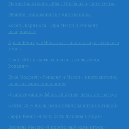
Марио Балотелли: «Мы с Погба из одного теста»
Мбаппе: «Скромность – дар великих»
Хосеп Гвардиола: «Эра Месси и Роналду
невероятна»
Арсен Венгер: «Меня хотят нанять клубы со всего
мира»
Иско: «Мы не можем плакать из-за ухода
Роналду»
Лука Модрич: «Роналду и Месси – инопланетяне,
но я заслужил признание»
Джанлуиджи Буффон: «Я лучше, чем 5 лет назад»
Канте: «Я — лишь звено между защитой и атакой»
Гарри Кейн: «Я хочу быть лучшим в мире»
Лионель Месси: «Я просто ещё один игрок»