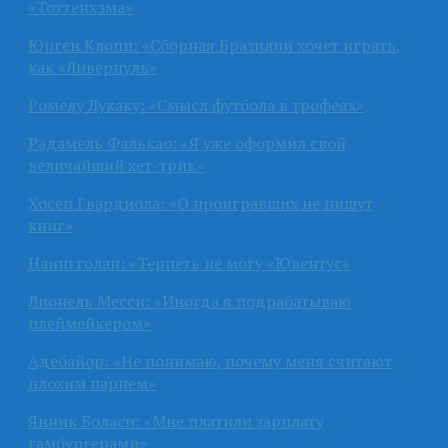
«Тоттенхэма»
Юрген Клопп: «Сборная Бразилии хочет играть,
как «Ливерпуль»
Ромелу Лукаку: «Смысл футбола в трофеях»
Радамель Фалькао: «Я уже оформил свой
величайший хет-трик»
Хосеп Гвардиола: «О проигравших не пишут
книг»
Наингголан: «Терпеть не могу «Ювентус»
Лионель Месси: «Иногда я подрабатываю
плеймейкером»
Адебайор: «Не понимаю, почему меня считают
плохим парнем»
Янник Боласи: «Мне платили зарплату
гамбургерами»