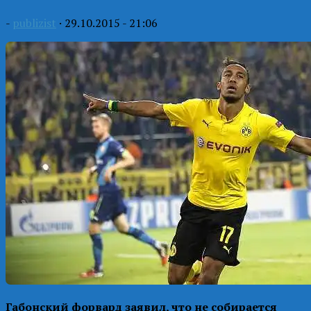
-
publizist
·
29.10.2015 - 21:06
Габонский форвард заявил, что не собирается