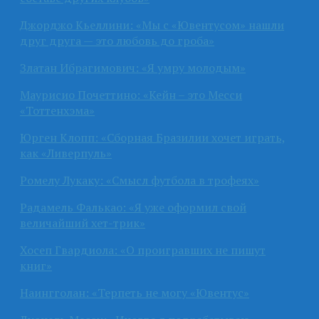
Джорджо Кьеллини: «Мы с «Ювентусом» нашли
друг друга — это любовь до гроба»
Златан Ибрагимович: «Я умру молодым»
Маурисио Почеттино: «Кейн – это Месси
«Тоттенхэма»
Юрген Клопп: «Сборная Бразилии хочет играть,
как «Ливерпуль»
Ромелу Лукаку: «Смысл футбола в трофеях»
Радамель Фалькао: «Я уже оформил свой
величайший хет-трик»
Хосеп Гвардиола: «О проигравших не пишут
книг»
Наингголан: «Терпеть не могу «Ювентус»