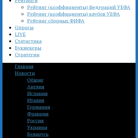
Рейтинги
Рейтинг (коэффициенты) федераций УЕФА
Рейтинг (коэффициенты) клубов УЕФА
Рейтинг сборных ФИФА
Опросы
LIVE
Статистика
Букмекеры
Стратегии
Главная
Новости
Общие
Англия
Испания
Италия
Германия
Франция
Россия
Украина
Беларусь