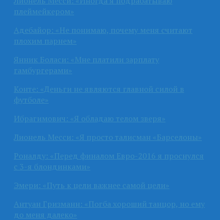
Лионель Месси: «Иногда я подрабатываю
плеймейкером»
Адебайор: «Не понимаю, почему меня считают
плохим парнем»
Янник Боласи: «Мне платили зарплату
гамбургерами»
Конте: «Деньги не являются главной силой в
футболе»
Ибрагимович: «Я обладаю телом зверя»
Лионель Месси: «Я просто талисман «Барселоны»
Роналду: «Перед финалом Евро-2016 я проснулся
с 3-я блондинками»
Эмери: «Путь к цели важнее самой цели»
Антуан Гризманн: «Погба хороший танцор, но ему
до меня далеко»