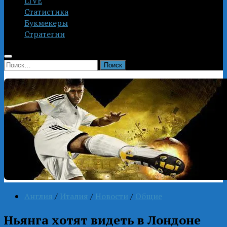
LIVE
Статистика
Букмекеры
Стратегии
Найти:
Англия
/
Италия
/
Новости
/
Общие
Ньянга хотят видеть в Лондоне