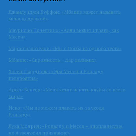
Джанлуиджи Буффон: «Мбаппе может называть
меня дедушкой»
Маурисио Почеттино: «Алли может играть, как
Месси»
Марио Балотелли: «Мы с Погба из одного теста»
Мбаппе: «Скромность – дар великих»
Хосеп Гвардиола: «Эра Месси и Роналду
невероятна»
Арсен Венгер: «Меня хотят нанять клубы со всего
мира»
Иско: «Мы не можем плакать из-за ухода
Роналду»
Лука Модрич: «Роналду и Месси – инопланетяне,
но я заслужил признание»