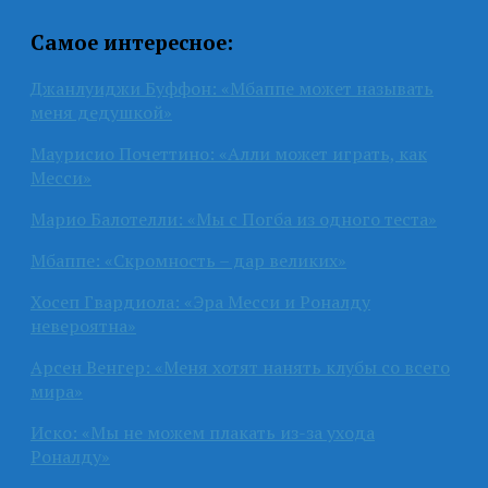
Самое интересное:
Джанлуиджи Буффон: «Мбаппе может называть
меня дедушкой»
Маурисио Почеттино: «Алли может играть, как
Месси»
Марио Балотелли: «Мы с Погба из одного теста»
Мбаппе: «Скромность – дар великих»
Хосеп Гвардиола: «Эра Месси и Роналду
невероятна»
Арсен Венгер: «Меня хотят нанять клубы со всего
мира»
Иско: «Мы не можем плакать из-за ухода
Роналду»