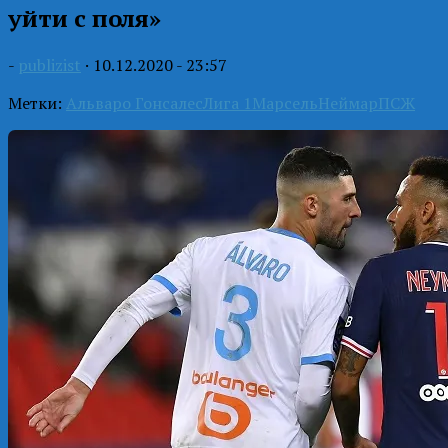
уйти с поля»
-
publizist
·
10.12.2020 - 23:57
Метки:
Альваро Гонсалес
Лига 1
Марсель
Неймар
ПСЖ