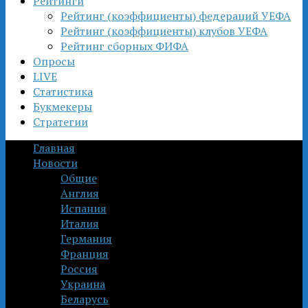
Рейтинги
Рейтинг (коэффициенты) федераций УЕФА
Рейтинг (коэффициенты) клубов УЕФА
Рейтинг сборных ФИФА
Опросы
LIVE
Статистика
Букмекеры
Стратегии
Главная
Новости
Общие
Англия
Испания
Италия
Германия
Франция
Россия
Украина
Беларусь