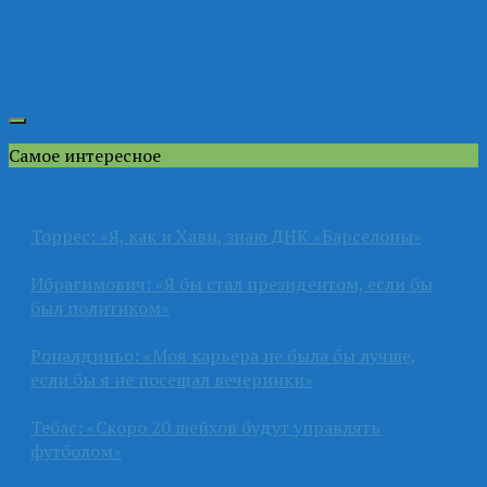
Самое интересное
Торрес: «Я, как и Хави, знаю ДНК «Барселоны»
Ибрагимович: «Я бы стал президентом, если бы
был политиком»
Роналдиньо: «Моя карьера не была бы лучше,
если бы я не посещал вечеринки»
Тебас: «Скоро 20 шейхов будут управлять
футболом»