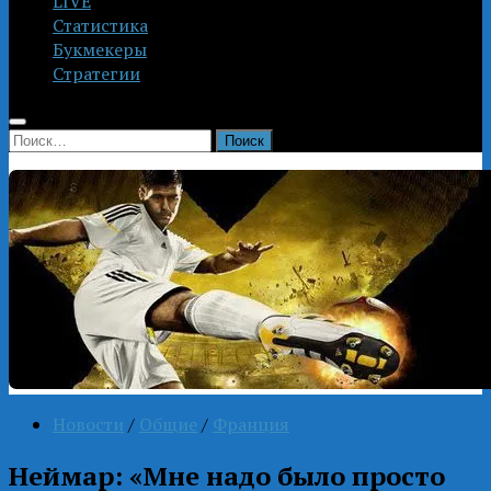
LIVE
Статистика
Букмекеры
Стратегии
Найти:
Новости
/
Общие
/
Франция
Неймар: «Мне надо было просто