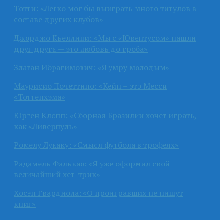
Тотти: «Легко мог бы выиграть много титулов в
составе других клубов»
Джорджо Кьеллини: «Мы с «Ювентусом» нашли
друг друга — это любовь до гроба»
Златан Ибрагимович: «Я умру молодым»
Маурисио Почеттино: «Кейн – это Месси
«Тоттенхэма»
Юрген Клопп: «Сборная Бразилии хочет играть,
как «Ливерпуль»
Ромелу Лукаку: «Смысл футбола в трофеях»
Радамель Фалькао: «Я уже оформил свой
величайший хет-трик»
Хосеп Гвардиола: «О проигравших не пишут
книг»