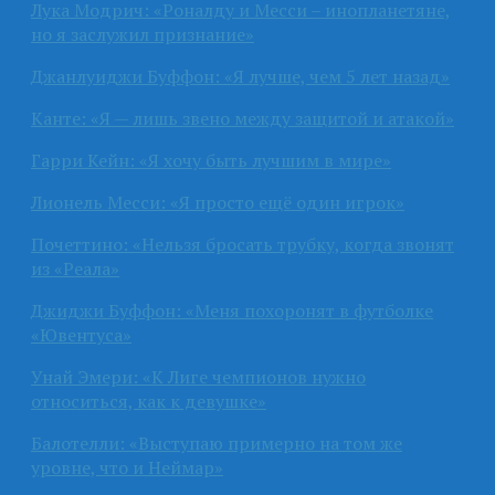
Лука Модрич: «Роналду и Месси – инопланетяне,
но я заслужил признание»
Джанлуиджи Буффон: «Я лучше, чем 5 лет назад»
Канте: «Я — лишь звено между защитой и атакой»
Гарри Кейн: «Я хочу быть лучшим в мире»
Лионель Месси: «Я просто ещё один игрок»
Почеттино: «Нельзя бросать трубку, когда звонят
из «Реала»
Джиджи Буффон: «Меня похоронят в футболке
«Ювентуса»
Унай Эмери: «К Лиге чемпионов нужно
относиться, как к девушке»
Балотелли: «Выступаю примерно на том же
уровне, что и Неймар»