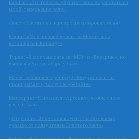
Ван Гал: «Тоттенхэм» упустил шанс поработать со
мной, теперь я не хочу»
Сане: «Гвардиола перепрограммировал меня»
Клопп: «Мне больше нравится Месси, но я
восхищаюсь Роналду»
Туран: «Я мог заиграть за «МЮ» и «Баварию», но
выбрал чёртову «Барселону»
Матич: «Если вас тренирует Моуринью и вы
проигрываете, то лучше убегайте»
Мхитарян: «Я покинул «Арсенал», чтобы снова
веселиться»
Де Брюйне: «Я не слишком отстал по своему
уровню от обладателей Золотого мяча»
Клопп: «Я был уверен в «Ливерпуле», как в своей