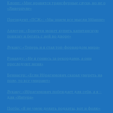
Клопп: «Мне нравятся трансферные слухи, но не о
«Ливерпуле»
Президент «ПСЖ»: «Мы знаем все мысли Мбаппе»
Аллегри: «Бонуччи может купить капитанскую
повязку и бегать с ней во дворе»
Лукаку: «Теперь и я стал топ-форвардом мира»
Роналду: «Не я гонюсь за рекордами, а они
преследуют меня»
Беннасер: «Если Ибрагимович сказал умереть на
поле, то все умирают»
Лукаку: «Ибрагимович побеждает для себя, а я –
для «Интера»
Погба: «Я не умею делать подкаты, вот и фолю»