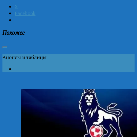
X
Facebook
Похожее
Анонсы и таблицы