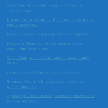
Маурисио Почеттино: «Кейн – это Месси
«Тоттенхэма»
Юрген Клопп: «Сборная Бразилии хочет играть,
как «Ливерпуль»
Ромелу Лукаку: «Смысл футбола в трофеях»
Радамель Фалькао: «Я уже оформил свой
величайший хет-трик»
Хосеп Гвардиола: «О проигравших не пишут
книг»
Наингголан: «Терпеть не могу «Ювентус»
Лионель Месси: «Иногда я подрабатываю
плеймейкером»
Адебайор: «Не понимаю, почему меня считают
плохим парнем»