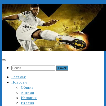
Перейти
к
содержимому
Найти:
Главная
Новости
Общие
Англия
Испания
Италия