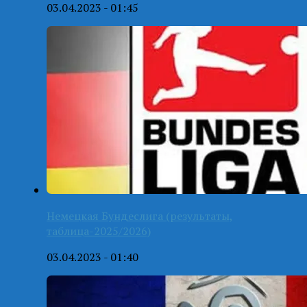
03.04.2023 - 01:45
Немецкая Бундеслига (результаты,
таблица-2025/2026)
03.04.2023 - 01:40