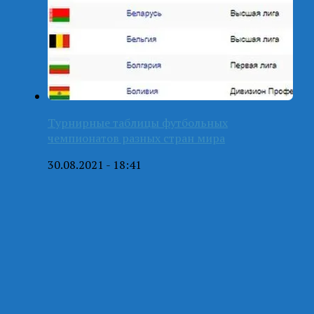
Турнирные таблицы футбольных
чемпионатов разных стран мира
30.08.2021 - 18:41