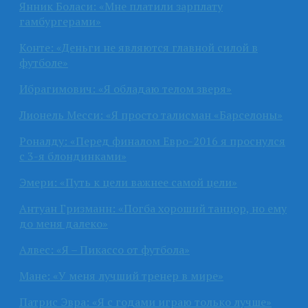
Янник Боласи: «Мне платили зарплату
гамбургерами»
Конте: «Деньги не являются главной силой в
футболе»
Ибрагимович: «Я обладаю телом зверя»
Лионель Месси: «Я просто талисман «Барселоны»
Роналду: «Перед финалом Евро-2016 я проснулся
с 3-я блондинками»
Эмери: «Путь к цели важнее самой цели»
Антуан Гризманн: «Погба хороший танцор, но ему
до меня далеко»
Алвес: «Я – Пикассо от футбола»
Мане: «У меня лучший тренер в мире»
Патрис Эвра: «Я с годами играю только лучше»