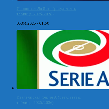
Испанская Ла Лига (результаты,
таблица-2025/2026)
03.04.2023 - 01:50
Итальянская Серия А (результаты,
таблица-2025/2026)