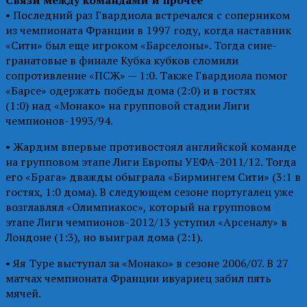
• Последний раз Гвардиола встречался с соперником
из чемпионата Франции в 1997 году, когда наставник
«Сити» был еще игроком «Барселоны». Тогда сине-
гранатовые в финале Кубка кубков сломили
сопротивление «ПСЖ» — 1:0. Также Гвардиола помог
«Барсе» одержать победы дома (2:0) и в гостях
(1:0) над «Монако» на групповой стадии Лиги
чемпионов-1993/94.
• Жардим впервые противостоял английской команде
на групповом этапе Лиги Европы УЕФА-2011/12. Тогда
его «Брага» дважды обыграла «Бирмингем Сити» (3:1 в
гостях, 1:0 дома). В следующем сезоне португалец уже
возглавлял «Олимпиакос», который на групповом
этапе Лиги чемпионов-2012/13 уступил «Арсеналу» в
Лондоне (1:3), но выиграл дома (2:1).
• Яя Туре выступал за «Монако» в сезоне 2006/07. В 27
матчах чемпионата Франции ивуариец забил пять
мячей.