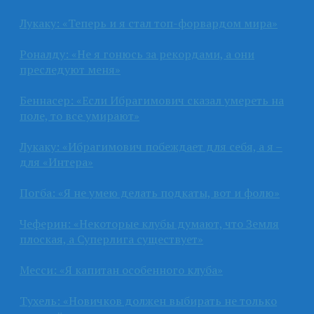
Лукаку: «Теперь и я стал топ-форвардом мира»
Роналду: «Не я гонюсь за рекордами, а они
преследуют меня»
Беннасер: «Если Ибрагимович сказал умереть на
поле, то все умирают»
Лукаку: «Ибрагимович побеждает для себя, а я –
для «Интера»
Погба: «Я не умею делать подкаты, вот и фолю»
Чеферин: «Некоторые клубы думают, что Земля
плоская, а Суперлига существует»
Месси: «Я капитан особенного клуба»
Тухель: «Новичков должен выбирать не только