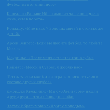
футболиста от отличного»
Капелло: «Раньше Ибрагимович чаще попадал в
окна, чем в ворота»
Роналду: «Мне надо 7 Золотых мячей и столько же
детей»
Арсен Венгер: «Если вы любите футбол, то любите
Месси»
Моуриньо: «После меня остаются топ-клубы»
Неймар: «Месси и Суарес, я люблю вас»
Тотти: «Легко мог бы выиграть много титулов в
составе других клубов»
Джорджо Кьеллини: «Мы с «Ювентусом» нашли
друг друга — это любовь до гроба»
Златан Ибрагимович: «Я умру молодым»