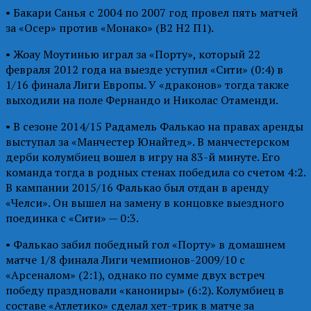
• Бакари Санья с 2004 по 2007 год провел пять матчей
за «Осер» против «Монако» (В2 Н2 П1).
• Жоау Моутинью играл за «Порту», который 22
февраля 2012 года на выезде уступил «Сити» (0:4) в
1/16 финала Лиги Европы. У «драконов» тогда также
выходили на поле Фернандо и Николас Отаменди.
• В сезоне 2014/15 Радамель Фалькао на правах аренды
выступал за «Манчестер Юнайтед». В манчестерском
дерби колумбиец вошел в игру на 83-й минуте. Его
команда тогда в родных стенах победила со счетом 4:2.
В кампании 2015/16 Фалькао был отдан в аренду
«Челси». Он вышел на замену в концовке выездного
поединка с «Сити» — 0:3.
• Фалькао забил победный гол «Порту» в домашнем
матче 1/8 финала Лиги чемпионов-2009/10 с
«Арсеналом» (2:1), однако по сумме двух встреч
победу праздновали «канониры» (6:2). Колумбиец в
составе «Атлетико» сделал хет-трик в матче за