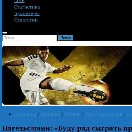
LIVE
Статистика
Букмекеры
Стратегии
Найти:
Германия
/
Испания
/
Италия
/
Лига Чемпионов
/
Но
Нагельсманн: «Буду рад сыграть п