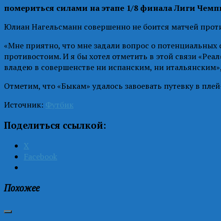
помериться силами на этапе 1/8 финала Лиги Чемп
Юлиан Нагельсманн совершенно не боится матчей против
«Мне приятно, что мне задали вопрос о потенциальных 
противостоим. И я бы хотел отметить в этой связи «Реа
владею в совершенстве ни испанским, ни итальянским»
Отметим, что «Быкам» удалось завоевать путевку в пл
Источник:
Футбик
Поделиться ссылкой:
X
Facebook
Похожее