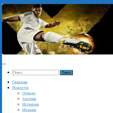
Перейти
к
содержимому
Найти:
Главная
Новости
Общие
Англия
Испания
Италия