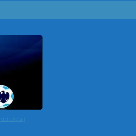
2025/2026)