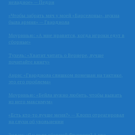
неладное» — Педри
«Чтобы забрать мяч у моей «Барселоны», нужна
была армия» — Гвардиола
Моуринью: «А мне нравится, когда игроки едут в
сборные»
Тухель: «Хватит читать о Вернере, лучше
почитайте книгу»
Анри: «Гвардиола слишком помешан на тактике,
это его проблема»
Моуринью: «Бейла нужно любить, чтобы выжать
из него максимум»
«Есть кто-то лучше меня?» — Клопп отреагировал
на слухи об увольнении
Зидан: «Я у руля сборной Франции? А кто