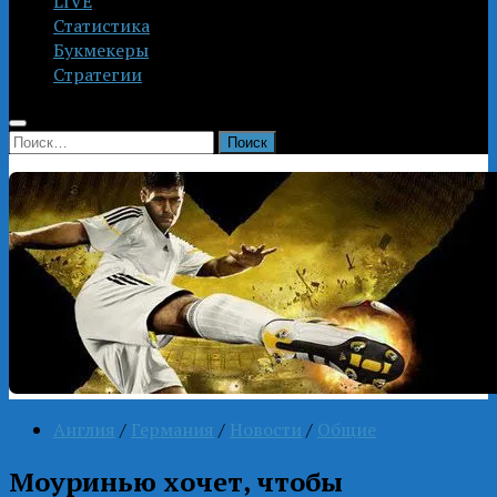
LIVE
Статистика
Букмекеры
Стратегии
Найти:
Англия
/
Германия
/
Новости
/
Общие
Моуринью хочет, чтобы