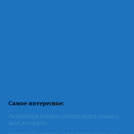
Самое интересное:
Джанлуиджи Буффон: «Мбаппе может называть
меня дедушкой»
Маурисио Почеттино: «Алли может играть, как