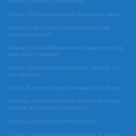
повязку и бегать с ней во дворе»
Лукаку: «Теперь и я стал топ-форвардом мира»
Роналду: «Не я гонюсь за рекордами, а они
преследуют меня»
Беннасер: «Если Ибрагимович сказал умереть на
поле, то все умирают»
Лукаку: «Ибрагимович побеждает для себя, а я –
для «Интера»
Погба: «Я не умею делать подкаты, вот и фолю»
Чеферин: «Некоторые клубы думают, что Земля
плоская, а Суперлига существует»
Месси: «Я капитан особенного клуба»
Тухель: «Новичков должен выбирать не только