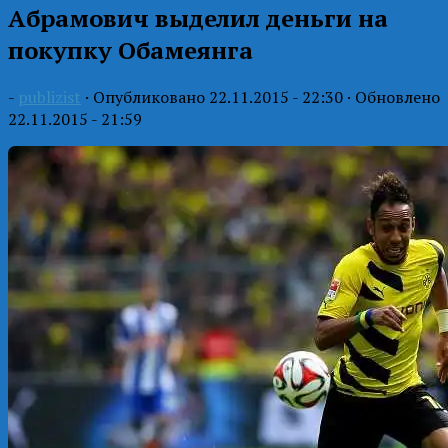
Абрамович выделил деньги на
покупку Обамеянга
-
publizist
· Опубликовано
22.11.2015 - 22:30
· Обновлено
22.11.2015 - 21:59