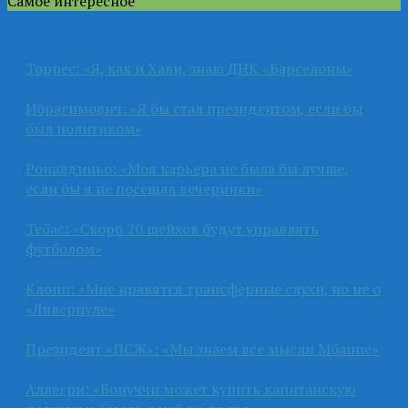
Самое интересное
Торрес: «Я, как и Хави, знаю ДНК «Барселоны»
Ибрагимович: «Я бы стал президентом, если бы
был политиком»
Роналдиньо: «Моя карьера не была бы лучше,
если бы я не посещал вечеринки»
Тебас: «Скоро 20 шейхов будут управлять
футболом»
Клопп: «Мне нравятся трансферные слухи, но не о
«Ливерпуле»
Президент «ПСЖ»: «Мы знаем все мысли Мбаппе»
Аллегри: «Бонуччи может купить капитанскую