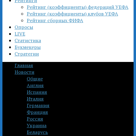
Рейтинги
Рейтинг (коэффициенты) федераций УЕФА
Рейтинг (коэффициенты) клубов УЕФА
Рейтинг сборных ФИФА
Опросы
LIVE
Статистика
Букмекеры
Стратегии
Главная
Новости
Общие
Англия
Испания
Италия
Германия
Франция
Россия
Украина
Беларусь