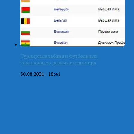
Турнирные таблицы футбольных
чемпионатов разных стран мира
30.08.2021 - 18:41