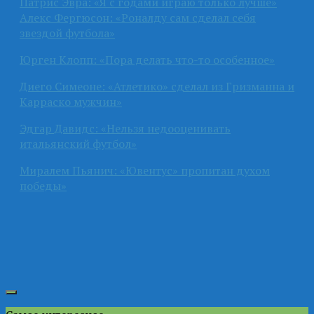
Патрис Эвра: «Я с годами играю только лучше»
Алекс Фергюсон: «Роналду сам сделал себя
звездой футбола»
Юрген Клопп: «Пора делать что-то особенное»
Диего Симеоне: «Атлетико» сделал из Гризманна и
Карраско мужчин»
Эдгар Давидс: «Нельзя недооценивать
итальянский футбол»
Миралем Пьянич: «Ювентус» пропитан духом
победы»