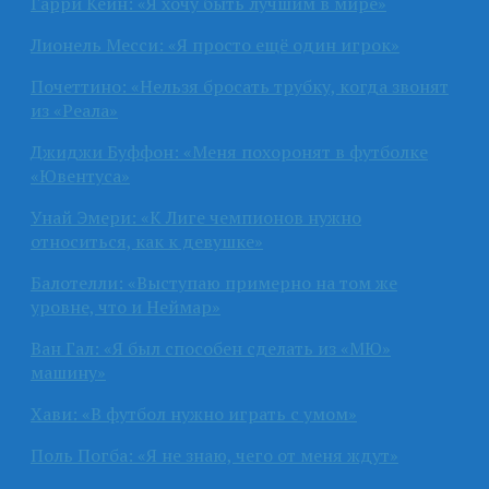
Гарри Кейн: «Я хочу быть лучшим в мире»
Лионель Месси: «Я просто ещё один игрок»
Почеттино: «Нельзя бросать трубку, когда звонят
из «Реала»
Джиджи Буффон: «Меня похоронят в футболке
«Ювентуса»
Унай Эмери: «К Лиге чемпионов нужно
относиться, как к девушке»
Балотелли: «Выступаю примерно на том же
уровне, что и Неймар»
Ван Гал: «Я был способен сделать из «МЮ»
машину»
Хави: «В футбол нужно играть с умом»
Поль Погба: «Я не знаю, чего от меня ждут»