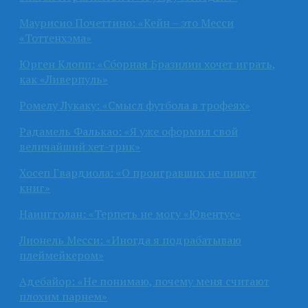
Маурисио Почеттино: «Кейн – это Месси
«Тоттенхэма»
Юрген Клопп: «Сборная Бразилии хочет играть,
как «Ливерпуль»
Ромелу Лукаку: «Смысл футбола в трофеях»
Радамель Фалькао: «Я уже оформил свой
величайший хет-трик»
Хосеп Гвардиола: «О проигравших не пишут
книг»
Наингголан: «Терпеть не могу «Ювентус»
Лионель Месси: «Иногда я подрабатываю
плеймейкером»
Адебайор: «Не понимаю, почему меня считают
плохим парнем»