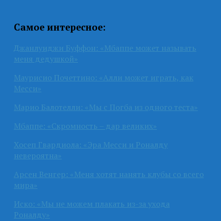
Самое интересное:
Джанлуиджи Буффон: «Мбаппе может называть
меня дедушкой»
Маурисио Почеттино: «Алли может играть, как
Месси»
Марио Балотелли: «Мы с Погба из одного теста»
Мбаппе: «Скромность – дар великих»
Хосеп Гвардиола: «Эра Месси и Роналду
невероятна»
Арсен Венгер: «Меня хотят нанять клубы со всего
мира»
Иско: «Мы не можем плакать из-за ухода
Роналду»