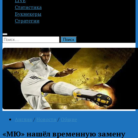
LIVE
Статистика
Букмекеры
Стратегии
Найти:
Англия
/
Новости
/
Общие
«МЮ» нашёл временную замену