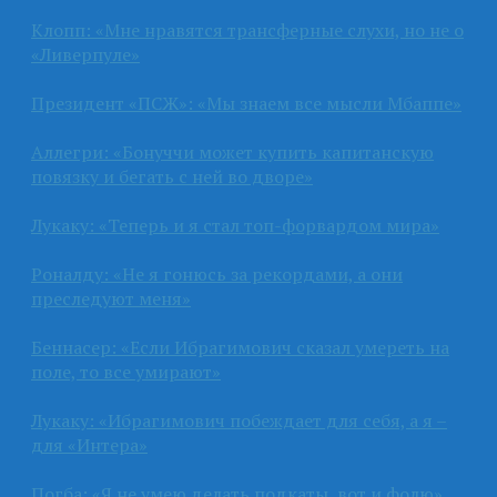
Клопп: «Мне нравятся трансферные слухи, но не о
«Ливерпуле»
Президент «ПСЖ»: «Мы знаем все мысли Мбаппе»
Аллегри: «Бонуччи может купить капитанскую
повязку и бегать с ней во дворе»
Лукаку: «Теперь и я стал топ-форвардом мира»
Роналду: «Не я гонюсь за рекордами, а они
преследуют меня»
Беннасер: «Если Ибрагимович сказал умереть на
поле, то все умирают»
Лукаку: «Ибрагимович побеждает для себя, а я –
для «Интера»
Погба: «Я не умею делать подкаты, вот и фолю»