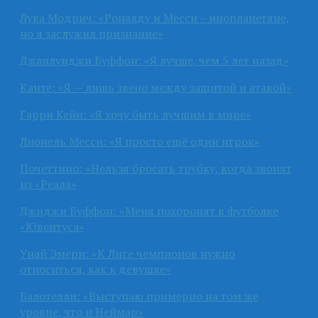
Лука Модрич: «Роналду и Месси – инопланетяне,
но я заслужил признание»
Джанлуиджи Буффон: «Я лучше, чем 5 лет назад»
Канте: «Я — лишь звено между защитой и атакой»
Гарри Кейн: «Я хочу быть лучшим в мире»
Лионель Месси: «Я просто ещё один игрок»
Почеттино: «Нельзя бросать трубку, когда звонят
из «Реала»
Джиджи Буффон: «Меня похоронят в футболке
«Ювентуса»
Унай Эмери: «К Лиге чемпионов нужно
относиться, как к девушке»
Балотелли: «Выступаю примерно на том же
уровне, что и Неймар»