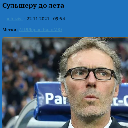
Сульшеру до лета
-
publizist
·
22.11.2021 - 09:54
Метки:
АПЛ
Лоран Блан
МЮ