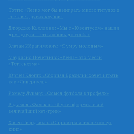
Тотти: «Легко мог бы выиграть много титулов в
составе других клубов»
Джорджо Кьеллини: «Мы с «Ювентусом» нашли
друг друга — это любовь до гроба»
Златан Ибрагимович: «Я умру молодым»
Маурисио Почеттино: «Кейн – это Месси
«Тоттенхэма»
Юрген Клопп: «Сборная Бразилии хочет играть,
как «Ливерпуль»
Ромелу Лукаку: «Смысл футбола в трофеях»
Радамель Фалькао: «Я уже оформил свой
величайший хет-трик»
Хосеп Гвардиола: «О проигравших не пишут
книг»