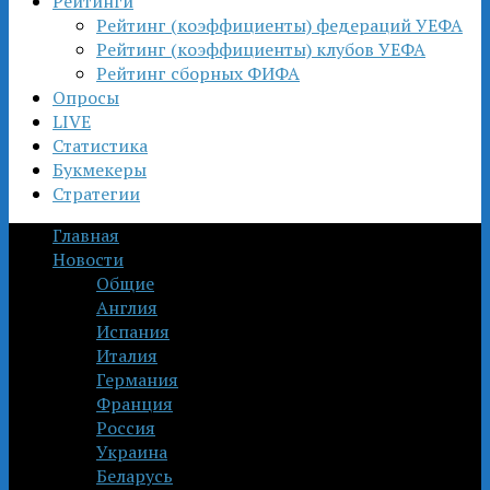
Рейтинги
Рейтинг (коэффициенты) федераций УЕФА
Рейтинг (коэффициенты) клубов УЕФА
Рейтинг сборных ФИФА
Опросы
LIVE
Статистика
Букмекеры
Стратегии
Главная
Новости
Общие
Англия
Испания
Италия
Германия
Франция
Россия
Украина
Беларусь