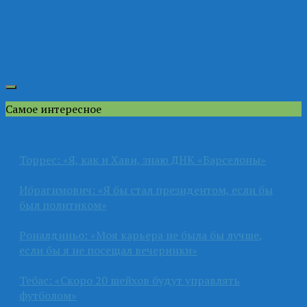
Самое интересное
Торрес: «Я, как и Хави, знаю ДНК «Барселоны»
Ибрагимович: «Я бы стал президентом, если бы
был политиком»
Роналдиньо: «Моя карьера не была бы лучше,
если бы я не посещал вечеринки»
Тебас: «Скоро 20 шейхов будут управлять
футболом»