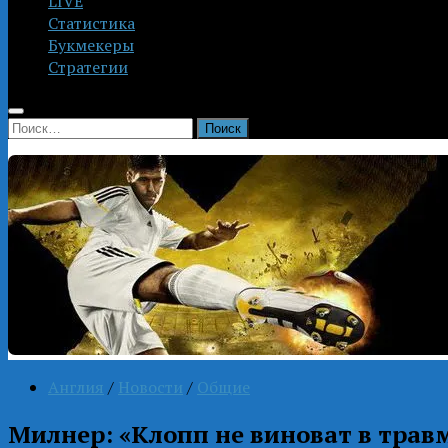
LIVE
Статистика
Букмекеры
Стратегии
Найти:
Англия
/
Новости
/
Общие
Милнер: «Клопп не виноват в трав