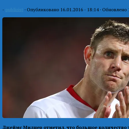
-
publizist
· Опубликовано
16.01.2016 - 18:14
· Обновлено
Джеймс Милнер отметил, что большое количество т