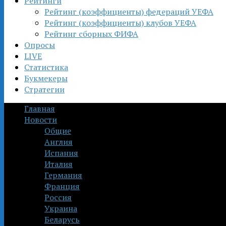
Рейтинги
Рейтинг (коэффициенты) федераций УЕФА
Рейтинг (коэффициенты) клубов УЕФА
Рейтинг сборных ФИФА
Опросы
LIVE
Статистика
Букмекеры
Стратегии
Главная
Новости
Общие
Англия
Испания
Италия
Германия
Франция
Россия
Украина
Беларусь