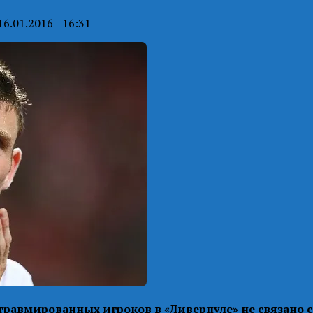
16.01.2016 - 16:31
равмированных игроков в «Ливерпуле» не связано 