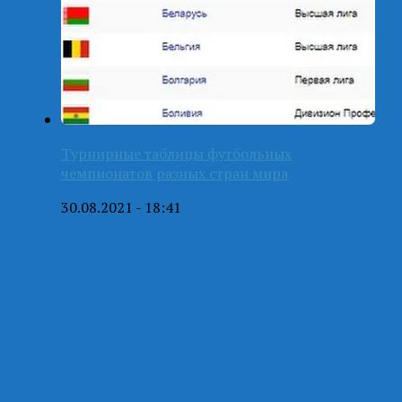
Турнирные таблицы футбольных
чемпионатов разных стран мира
30.08.2021 - 18:41