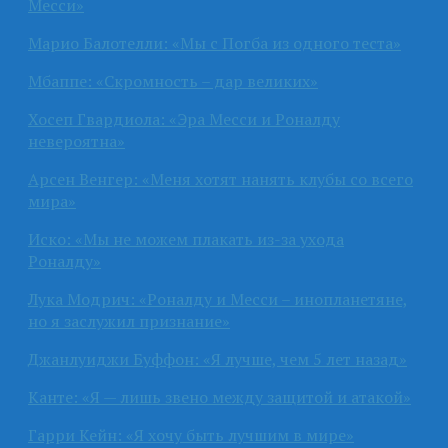
Месси»
Марио Балотелли: «Мы с Погба из одного теста»
Мбаппе: «Скромность – дар великих»
Хосеп Гвардиола: «Эра Месси и Роналду
невероятна»
Арсен Венгер: «Меня хотят нанять клубы со всего
мира»
Иско: «Мы не можем плакать из-за ухода
Роналду»
Лука Модрич: «Роналду и Месси – инопланетяне,
но я заслужил признание»
Джанлуиджи Буффон: «Я лучше, чем 5 лет назад»
Канте: «Я — лишь звено между защитой и атакой»
Гарри Кейн: «Я хочу быть лучшим в мире»