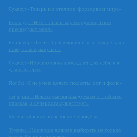
Лукаку: «Теперь и я стал топ-форвардом мира»
Роналду: «Не я гонюсь за рекордами, а они
преследуют меня»
Беннасер: «Если Ибрагимович сказал умереть на
поле, то все умирают»
Лукаку: «Ибрагимович побеждает для себя, а я –
для «Интера»
Погба: «Я не умею делать подкаты, вот и фолю»
Чеферин: «Некоторые клубы думают, что Земля
плоская, а Суперлига существует»
Месси: «Я капитан особенного клуба»
Тухель: «Новичков должен выбирать не только
дирижёр, но и оркестр»