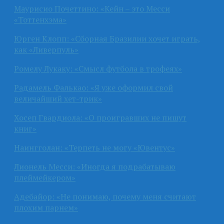
Маурисио Почеттино: «Кейн – это Месси
«Тоттенхэма»
Юрген Клопп: «Сборная Бразилии хочет играть,
как «Ливерпуль»
Ромелу Лукаку: «Смысл футбола в трофеях»
Радамель Фалькао: «Я уже оформил свой
величайший хет-трик»
Хосеп Гвардиола: «О проигравших не пишут
книг»
Наингголан: «Терпеть не могу «Ювентус»
Лионель Месси: «Иногда я подрабатываю
плеймейкером»
Адебайор: «Не понимаю, почему меня считают
плохим парнем»