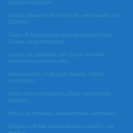
займётся «Реалом»?
Нойер: «Никогда не думал «ой, как страшно, это
Роналду»
Пике: «Я физически не могу надеть футболку
«Реала», тело отвергает»
Суарес: «В «Атлетико» нет Месси, поэтому
приходится забивать мне»
Ибрагимович: «У меня не фанаты, у меня
верующие»
Пепе: «Когда я пришёл в «Реал», там не было
защиты»
Месси: «Я легко мог бы разрушить «Барселону»
Роналду: «Лучше посмотрю бокс или UFC, чем
футбол»