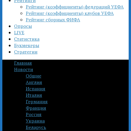
Рейтинги
Рейтинг (коэффициенты) федераций УЕФА
Рейтинг (коэффициенты) клубов УЕФА
Рейтинг сборных ФИФА
Опросы
LIVE
Статистика
Букмекеры
Стратегии
Главная
Новости
Общие
Англия
Испания
Италия
Германия
Франция
Россия
Украина
Беларусь