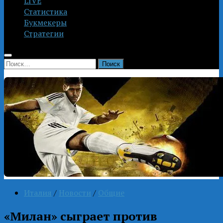
LIVE
Статистика
Букмекеры
Стратегии
Найти:
Италия
/
Новости
/
Общие
«Милан» сыграет против