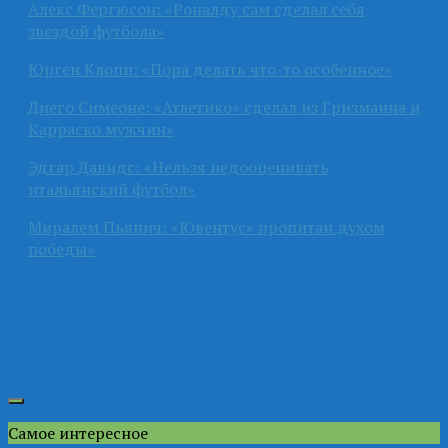
Алекс Фергюсон: «Роналду сам сделал себя
звездой футбола»
Юрген Клопп: «Пора делать что-то особенное»
Диего Симеоне: «Атлетико» сделал из Гризманна и
Карраско мужчин»
Эдгар Давидс: «Нельзя недооценивать
итальянский футбол»
Миралем Пьянич: «Ювентус» пропитан духом
победы»
Самое интересное