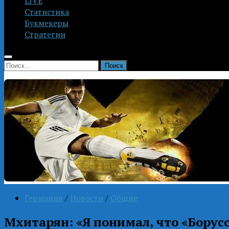
LIVE
Статистика
Букмекеры
Стратегии
Найти:
Германия
/
Новости
/
Общие
Мхитарян: «Я понимал, что «Борус