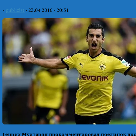
-
publizist
·
23.04.2016 - 20:31
Генрих Мхитарян прокомментировал поединок про