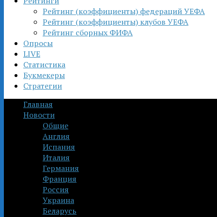
Рейтинги
Рейтинг (коэффициенты) федераций УЕФА
Рейтинг (коэффициенты) клубов УЕФА
Рейтинг сборных ФИФА
Опросы
LIVE
Статистика
Букмекеры
Стратегии
Главная
Новости
Общие
Англия
Испания
Италия
Германия
Франция
Россия
Украина
Беларусь