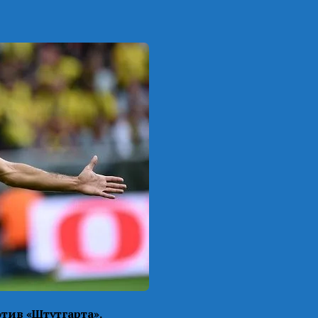
тив «Штутгарта».