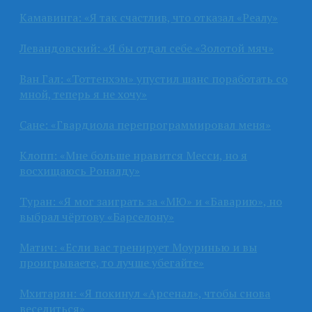
Камавинга: «Я так счастлив, что отказал «Реалу»
Левандовский: «Я бы отдал себе «Золотой мяч»
Ван Гал: «Тоттенхэм» упустил шанс поработать со
мной, теперь я не хочу»
Сане: «Гвардиола перепрограммировал меня»
Клопп: «Мне больше нравится Месси, но я
восхищаюсь Роналду»
Туран: «Я мог заиграть за «МЮ» и «Баварию», но
выбрал чёртову «Барселону»
Матич: «Если вас тренирует Моуринью и вы
проигрываете, то лучше убегайте»
Мхитарян: «Я покинул «Арсенал», чтобы снова
веселиться»