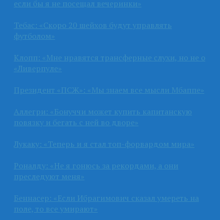
если бы я не посещал вечеринки»
Тебас: «Скоро 20 шейхов будут управлять
футболом»
Клопп: «Мне нравятся трансферные слухи, но не о
«Ливерпуле»
Президент «ПСЖ»: «Мы знаем все мысли Мбаппе»
Аллегри: «Бонуччи может купить капитанскую
повязку и бегать с ней во дворе»
Лукаку: «Теперь и я стал топ-форвардом мира»
Роналду: «Не я гонюсь за рекордами, а они
преследуют меня»
Беннасер: «Если Ибрагимович сказал умереть на
поле, то все умирают»