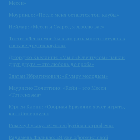
Месси»
Моуриньо: «После меня остаются топ-клубы»
Неймар: «Месси и Суарес, я люблю вас»
Тотти: «Легко мог бы выиграть много титулов в
составе других клубов»
Джорджо Кьеллини: «Мы с «Ювентусом» нашли
друг друга — это любовь до гроба»
Златан Ибрагимович: «Я умру молодым»
Маурисио Почеттино: «Кейн – это Месси
«Тоттенхэма»
Юрген Клопп: «Сборная Бразилии хочет играть,
как «Ливерпуль»
Ромелу Лукаку: «Смысл футбола в трофеях»
Радамель Фалькао: «Я уже оформил свой