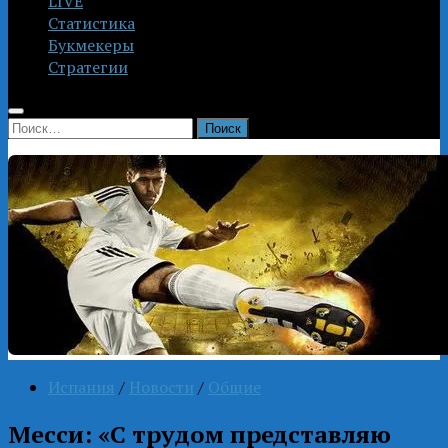
LIVE
Статистика
Букмекеры
Стратегии
Найти:
Испания
/
Новости
/
Общие
Месси: «С трудом представляю