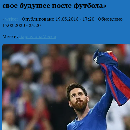
свое будущее после футбола»
-
writer
· Опубликовано
19.03.2018 - 17:20
· Обновлено
17.02.2020 - 23:20
Метки:
Барселона
Месси