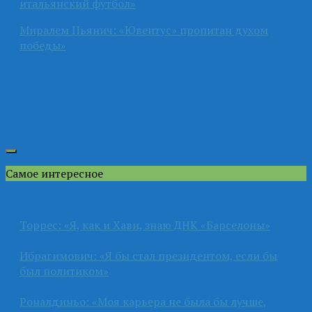
итальянский футбол»
Миралем Пьянич: «Ювентус» пропитан духом
победы»
Самое интересное
Торрес: «Я, как и Хави, знаю ДНК «Барселоны»
Ибрагимович: «Я бы стал президентом, если бы
был политиком»
Роналдиньо: «Моя карьера не была бы лучше,