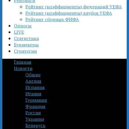
Рейтинги
Рейтинг (коэффициенты) федераций УЕФА
Рейтинг (коэффициенты) клубов УЕФА
Рейтинг сборных ФИФА
Опросы
LIVE
Статистика
Букмекеры
Стратегии
Главная
Новости
Общие
Англия
Испания
Италия
Германия
Франция
Россия
Украина
Беларусь