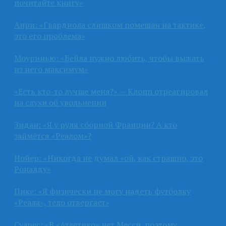
почитайте книгу»
Анри: «Гвардиола слишком помешан на тактике,
это его проблема»
Моуринью: «Бейла нужно любить, чтобы выжать
из него максимум»
«Есть кто-то лучше меня?» — Клопп отреагировал
на слухи об увольнении
Зидан: «Я у руля сборной Франции? А кто
займётся «Реалом»?
Нойер: «Никогда не думал «ой, как страшно, это
Роналду»
Пике: «Я физически не могу надеть футболку
«Реала», тело отвергает»
Суарес: «В «Атлетико» нет Месси, поэтому