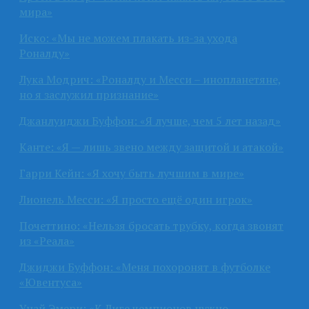
мира»
Иско: «Мы не можем плакать из-за ухода
Роналду»
Лука Модрич: «Роналду и Месси – инопланетяне,
но я заслужил признание»
Джанлуиджи Буффон: «Я лучше, чем 5 лет назад»
Канте: «Я — лишь звено между защитой и атакой»
Гарри Кейн: «Я хочу быть лучшим в мире»
Лионель Месси: «Я просто ещё один игрок»
Почеттино: «Нельзя бросать трубку, когда звонят
из «Реала»
Джиджи Буффон: «Меня похоронят в футболке
«Ювентуса»
Унай Эмери: «К Лиге чемпионов нужно