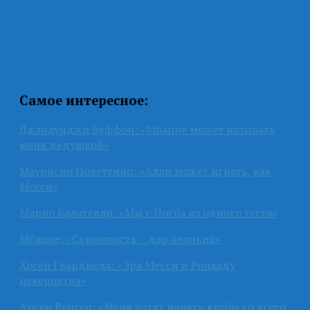
Самое интересное:
Джанлуиджи Буффон: «Мбаппе может называть
меня дедушкой»
Маурисио Почеттино: «Алли может играть, как
Месси»
Марио Балотелли: «Мы с Погба из одного теста»
Мбаппе: «Скромность – дар великих»
Хосеп Гвардиола: «Эра Месси и Роналду
невероятна»
Арсен Венгер: «Меня хотят нанять клубы со всего