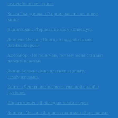
величайший хет-трик»
Хосеп Гвардиола: «О проигравших не пишут
книг»
Наингголан: «Терпеть не могу «Ювентус»
Лионель Месси: «Иногда я подрабатываю
плеймейкером»
Адебайор: «Не понимаю, почему меня считают
плохим парнем»
Янник Боласи: «Мне платили зарплату
гамбургерами»
Конте: «Деньги не являются главной силой в
футболе»
Ибрагимович: «Я обладаю телом зверя»
Лионель Месси: «Я просто талисман «Барселоны»