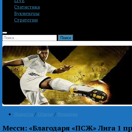
LIVE
Статистика
Букмекеры
Стратегии
Найти:
Новости
/
Общие
/
Франция
Месси: «Благодаря «ПСЖ» Лига 1 п