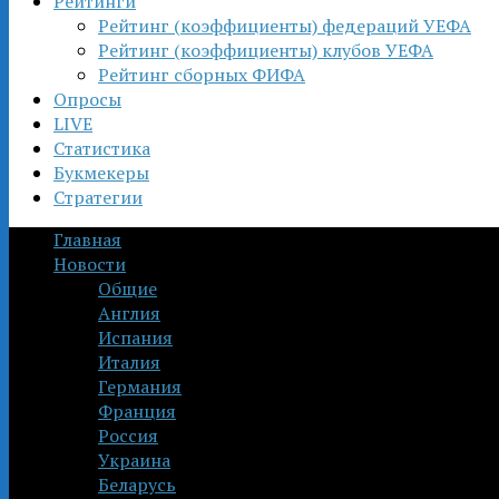
Рейтинги
Рейтинг (коэффициенты) федераций УЕФА
Рейтинг (коэффициенты) клубов УЕФА
Рейтинг сборных ФИФА
Опросы
LIVE
Статистика
Букмекеры
Стратегии
Главная
Новости
Общие
Англия
Испания
Италия
Германия
Франция
Россия
Украина
Беларусь