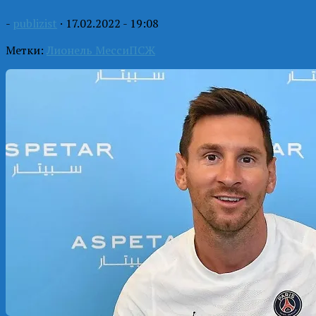
-
publizist
·
17.02.2022 - 19:08
Метки:
Лионель Месси
ПСЖ