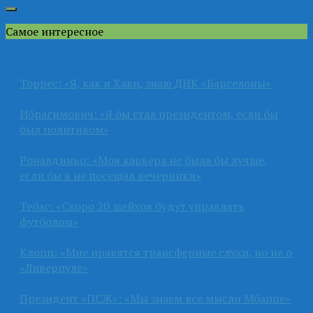
Самое интересное
Торрес: «Я, как и Хави, знаю ДНК «Барселоны»
Ибрагимович: «Я бы стал президентом, если бы
был политиком»
Роналдиньо: «Моя карьера не была бы лучше,
если бы я не посещал вечеринки»
Тебас: «Скоро 20 шейхов будут управлять
футболом»
Клопп: «Мне нравятся трансферные слухи, но не о
«Ливерпуле»
Президент «ПСЖ»: «Мы знаем все мысли Мбаппе»