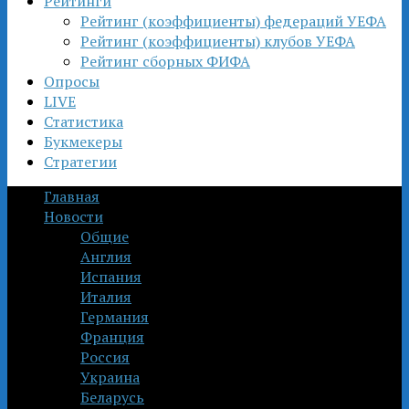
Рейтинги
Рейтинг (коэффициенты) федераций УЕФА
Рейтинг (коэффициенты) клубов УЕФА
Рейтинг сборных ФИФА
Опросы
LIVE
Статистика
Букмекеры
Стратегии
Главная
Новости
Общие
Англия
Испания
Италия
Германия
Франция
Россия
Украина
Беларусь