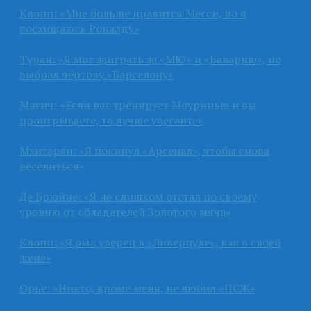
Клопп: «Мне больше нравится Месси, но я
восхищаюсь Роналду»
Туран: «Я мог заиграть за «МЮ» и «Баварию», но
выбрал чёртову «Барселону»
Матич: «Если вас тренирует Моуринью и вы
проигрываете, то лучше убегайте»
Мхитарян: «Я покинул «Арсенал», чтобы снова
веселиться»
Де Брюйне: «Я не слишком отстал по своему
уровню от обладателей Золотого мяча»
Клопп: «Я был уверен в «Ливерпуле», как в своей
жене»
Орье: «Никто, кроме меня, не любил «ПСЖ»