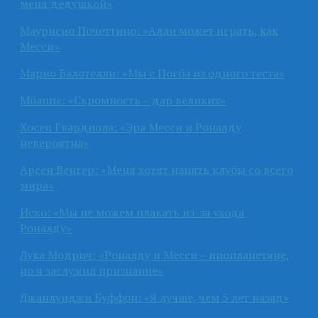
меня дедушкой»
Маурисио Почеттино: «Алли может играть, как
Месси»
Марио Балотелли: «Мы с Погба из одного теста»
Мбаппе: «Скромность – дар великих»
Хосеп Гвардиола: «Эра Месси и Роналду
невероятна»
Арсен Венгер: «Меня хотят нанять клубы со всего
мира»
Иско: «Мы не можем плакать из-за ухода
Роналду»
Лука Модрич: «Роналду и Месси – инопланетяне,
но я заслужил признание»
Джанлуиджи Буффон: «Я лучше, чем 5 лет назад»