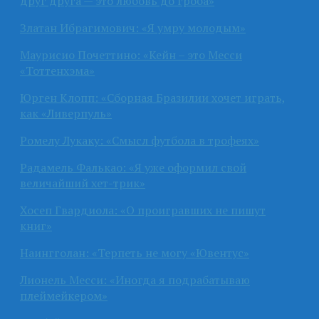
друг друга — это любовь до гроба»
Златан Ибрагимович: «Я умру молодым»
Маурисио Почеттино: «Кейн – это Месси
«Тоттенхэма»
Юрген Клопп: «Сборная Бразилии хочет играть,
как «Ливерпуль»
Ромелу Лукаку: «Смысл футбола в трофеях»
Радамель Фалькао: «Я уже оформил свой
величайший хет-трик»
Хосеп Гвардиола: «О проигравших не пишут
книг»
Наингголан: «Терпеть не могу «Ювентус»
Лионель Месси: «Иногда я подрабатываю
плеймейкером»