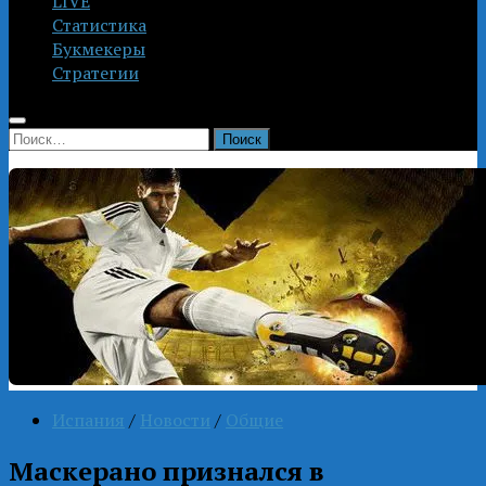
LIVE
Статистика
Букмекеры
Стратегии
Найти:
Испания
/
Новости
/
Общие
Маскерано признался в