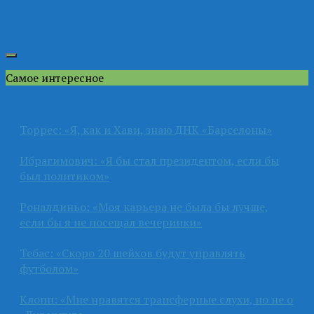
Самое интересное
Торрес: «Я, как и Хави, знаю ДНК «Барселоны»
Ибрагимович: «Я бы стал президентом, если бы
был политиком»
Роналдиньо: «Моя карьера не была бы лучше,
если бы я не посещал вечеринки»
Тебас: «Скоро 20 шейхов будут управлять
футболом»
Клопп: «Мне нравятся трансферные слухи, но не о