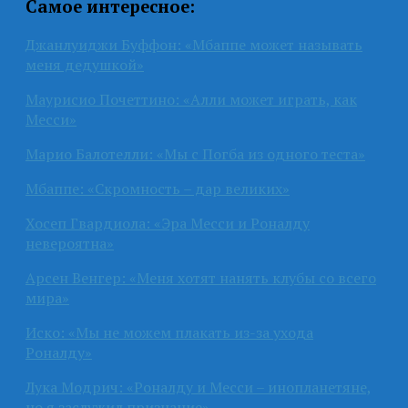
Самое интересное:
Джанлуиджи Буффон: «Мбаппе может называть
меня дедушкой»
Маурисио Почеттино: «Алли может играть, как
Месси»
Марио Балотелли: «Мы с Погба из одного теста»
Мбаппе: «Скромность – дар великих»
Хосеп Гвардиола: «Эра Месси и Роналду
невероятна»
Арсен Венгер: «Меня хотят нанять клубы со всего
мира»
Иско: «Мы не можем плакать из-за ухода
Роналду»
Лука Модрич: «Роналду и Месси – инопланетяне,
но я заслужил признание»