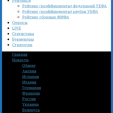
Рейтинги
Рейтинг (коэффициенты) федераций УЕФА
Рейтинг (коэффициенты) клубов УЕФА
Рейтинг сборных ФИФА
Опросы
LIVE
Статистика
Букмекеры
Стратегии
Главная
Новости
Общие
Англия
Испания
Италия
Германия
Франция
Россия
Украина
Беларусь