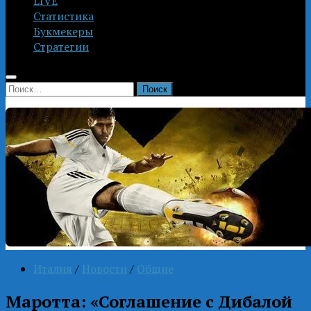
LIVE
Статистика
Букмекеры
Стратегии
Найти:
Италия
/
Новости
/
Общие
Маротта: «Соглашение с Дибалой