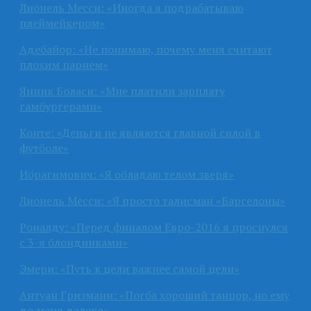
Лионель Месси: «Иногда я подрабатываю
плеймейкером»
Адебайор: «Не понимаю, почему меня считают
плохим парнем»
Янник Боласи: «Мне платили зарплату
гамбургерами»
Конте: «Деньги не являются главной силой в
футболе»
Ибрагимович: «Я обладаю телом зверя»
Лионель Месси: «Я просто талисман «Барселоны»
Роналду: «Перед финалом Евро-2016 я проснулся
с 3-я блондинками»
Эмери: «Путь к цели важнее самой цели»
Антуан Гризманн: «Погба хороший танцор, но ему
до меня далеко»