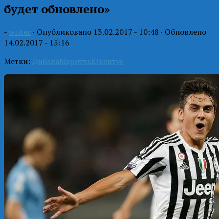
будет обновлено»
-
writer
· Опубликовано
13.02.2017 - 10:48
· Обновлено
14.02.2017 - 15:16
Метки:
Дибала
Маротта
Ювентус