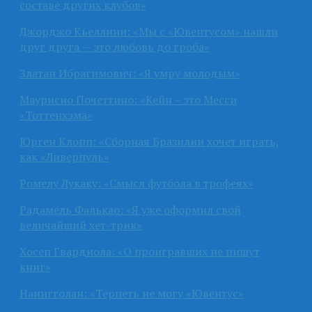
составе других клубов»
Джорджо Кьеллини: «Мы с «Ювентусом» нашли
друг друга — это любовь до гроба»
Златан Ибрагимович: «Я умру молодым»
Маурисио Почеттино: «Кейн – это Месси
«Тоттенхэма»
Юрген Клопп: «Сборная Бразилии хочет играть,
как «Ливерпуль»
Ромелу Лукаку: «Смысл футбола в трофеях»
Радамель Фалькао: «Я уже оформил свой
величайший хет-трик»
Хосеп Гвардиола: «О проигравших не пишут
книг»
Наингголан: «Терпеть не могу «Ювентус»