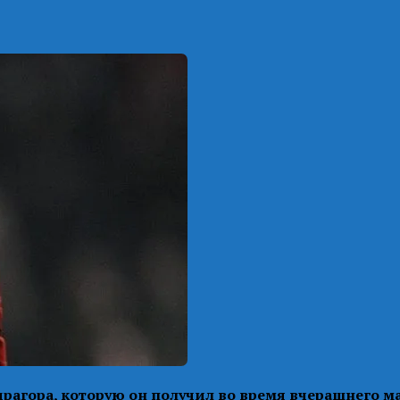
рагора, которую он получил во время вчерашнего ма