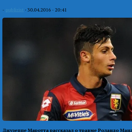
-
publizist
·
30.04.2016 - 20:41
Джузеппе Маротта рассказал о травме Роландо Манд