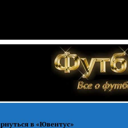
рнуться в «Ювентус»