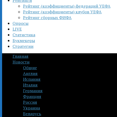
Рейтинги
Рейтинг (коэффициенты) федераций УЕФА
Рейтинг (коэффициенты) клубов УЕФА
Рейтинг сборных ФИФА
Опросы
LIVE
Статистика
Букмекеры
Стратегии
Главная
Новости
Общие
Англия
Испания
Италия
Германия
Франция
Россия
Украина
Беларусь