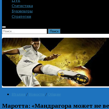
LIVE
Статистика
Букмекеры
Стратегии
Найти:
Италия
/
Новости
/
Общие
Маротта: «Мандрагора может не ве