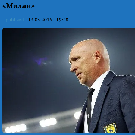
«Милан»
-
publizist
·
13.03.2016 - 19:48