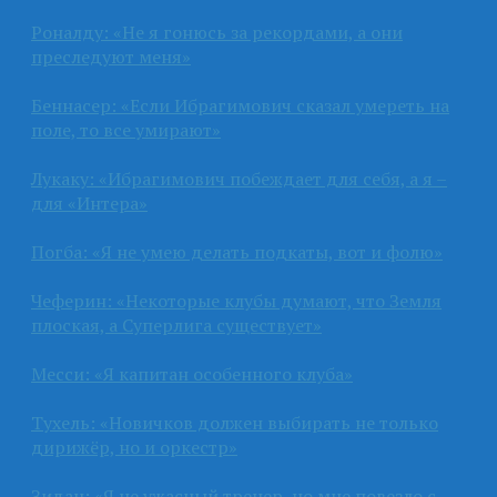
Роналду: «Не я гонюсь за рекордами, а они
преследуют меня»
Беннасер: «Если Ибрагимович сказал умереть на
поле, то все умирают»
Лукаку: «Ибрагимович побеждает для себя, а я –
для «Интера»
Погба: «Я не умею делать подкаты, вот и фолю»
Чеферин: «Некоторые клубы думают, что Земля
плоская, а Суперлига существует»
Месси: «Я капитан особенного клуба»
Тухель: «Новичков должен выбирать не только
дирижёр, но и оркестр»
Зидан: «Я не ужасный тренер, но мне повезло с