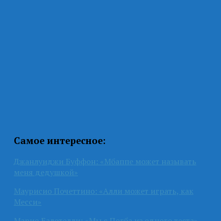
Самое интересное:
Джанлуиджи Буффон: «Мбаппе может называть
меня дедушкой»
Маурисио Почеттино: «Алли может играть, как
Месси»
Марио Балотелли: «Мы с Погба из одного теста»