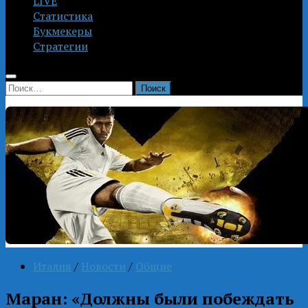
LIVE
Статистика
Букмекеры
Стратегии
Найти:
Италия
/
Новости
/
Общие
Маран: «Должны были побеждать