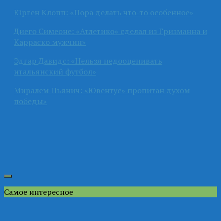
Юрген Клопп: «Пора делать что-то особенное»
Диего Симеоне: «Атлетико» сделал из Гризманна и
Карраско мужчин»
Эдгар Давидс: «Нельзя недооценивать
итальянский футбол»
Миралем Пьянич: «Ювентус» пропитан духом
победы»
Самое интересное