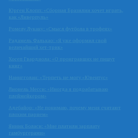
Юрген Клопп: «Сборная Бразилии хочет играть,
как «Ливерпуль»
Ромелу Лукаку: «Смысл футбола в трофеях»
Радамель Фалькао: «Я уже оформил свой
величайший хет-трик»
Хосеп Гвардиола: «О проигравших не пишут
книг»
Наингголан: «Терпеть не могу «Ювентус»
Лионель Месси: «Иногда я подрабатываю
плеймейкером»
Адебайор: «Не понимаю, почему меня считают
плохим парнем»
Янник Боласи: «Мне платили зарплату
гамбургерами»