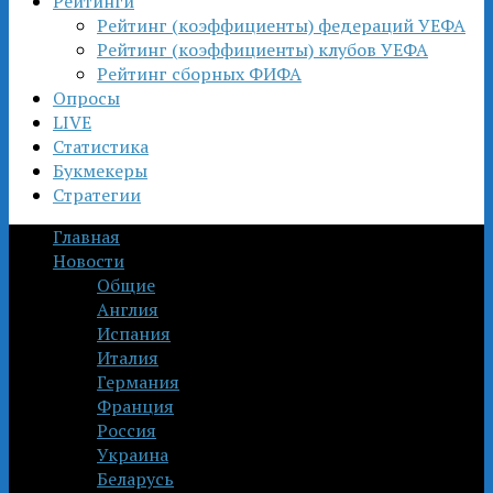
Рейтинги
Рейтинг (коэффициенты) федераций УЕФА
Рейтинг (коэффициенты) клубов УЕФА
Рейтинг сборных ФИФА
Опросы
LIVE
Статистика
Букмекеры
Стратегии
Главная
Новости
Общие
Англия
Испания
Италия
Германия
Франция
Россия
Украина
Беларусь