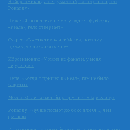
Нойер: «Никогда не думал «ой, как страшно, это
Роналду»
Пике: «Я физически не могу надеть футболку
«Реала», тело отвергает»
Суарес: «В «Атлетико» нет Месси, поэтому
приходится забивать мне»
Ибрагимович: «У меня не фанаты, у меня
верующие»
Пепе: «Когда я пришёл в «Реал», там не было
защиты»
Месси: «Я легко мог бы разрушить «Барселону»
Роналду: «Лучше посмотрю бокс или UFC, чем
футбол»
Ибрагимович: «Зачем бежать, если можно летать»