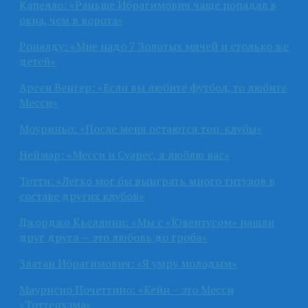
Капелло: «Раньше Ибрагимович чаще попадал в
окна, чем в ворота»
Роналду: «Мне надо 7 Золотых мячей и столько же
детей»
Арсен Венгер: «Если вы любите футбол, то любите
Месси»
Моуриньо: «После меня остаются топ-клубы»
Неймар: «Месси и Суарес, я люблю вас»
Тотти: «Легко мог бы выиграть много титулов в
составе других клубов»
Джорджо Кьеллини: «Мы с «Ювентусом» нашли
друг друга — это любовь до гроба»
Златан Ибрагимович: «Я умру молодым»
Маурисио Почеттино: «Кейн – это Месси
«Тоттенхэма»