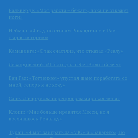
Вальверде: «Моя работа – бежать, пока не откажут
ноги»
Неймар: «Я иду по стопам Роналдиньо и Раи –
творю историю»
Камавинга: «Я так счастлив, что отказал «Реалу»
Левандовский: «Я бы отдал себе «Золотой мяч»
Ван Гал: «Тоттенхэм» упустил шанс поработать со
мной, теперь я не хочу»
Сане: «Гвардиола перепрограммировал меня»
Клопп: «Мне больше нравится Месси, но я
восхищаюсь Роналду»
Туран: «Я мог заиграть за «МЮ» и «Баварию», но