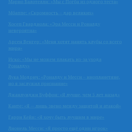
Марио Балотелли: «Мы с Погба из одного теста»
Мбаппе: «Скромность – дар великих»
Хосеп Гвардиола: «Эра Месси и Роналду
невероятна»
Арсен Венгер: «Меня хотят нанять клубы со всего
мира»
Иско: «Мы не можем плакать из-за ухода
Роналду»
Лука Модрич: «Роналду и Месси – инопланетяне,
но я заслужил признание»
Джанлуиджи Буффон: «Я лучше, чем 5 лет назад»
Канте: «Я — лишь звено между защитой и атакой»
Гарри Кейн: «Я хочу быть лучшим в мире»
Лионель Месси: «Я просто ещё один игрок»