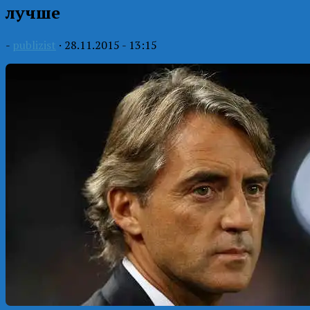
лучше
-
publizist
·
28.11.2015 - 13:15