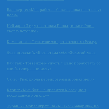
Вальверде: «Моя работа – бежать, пока не откажут
ноги»
Неймар: «Я иду по стопам Роналдиньо и Раи –
творю историю»
Камавинга: «Я так счастлив, что отказал «Реалу»
Левандовский: «Я бы отдал себе «Золотой мяч»
Ван Гал: «Тоттенхэм» упустил шанс поработать со
мной, теперь я не хочу»
Сане: «Гвардиола перепрограммировал меня»
Клопп: «Мне больше нравится Месси, но я
восхищаюсь Роналду»
Туран: «Я мог заиграть за «МЮ» и «Баварию», но