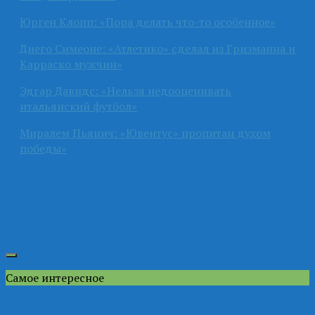
Юрген Клопп: «Пора делать что-то особенное»
Диего Симеоне: «Атлетико» сделал из Гризманна и
Карраско мужчин»
Эдгар Давидс: «Нельзя недооценивать
итальянский футбол»
Миралем Пьянич: «Ювентус» пропитан духом
победы»
Самое интересное