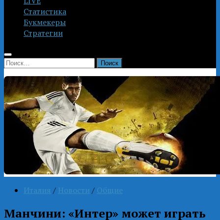
LIVE
Статистика
Букмекеры
Стратегии
Найти:
Италия
/
Новости
/
Общие
Манчини: «Интер» может играть