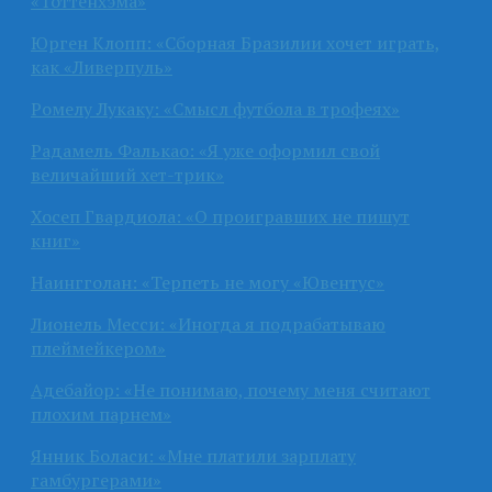
«Тоттенхэма»
Юрген Клопп: «Сборная Бразилии хочет играть,
как «Ливерпуль»
Ромелу Лукаку: «Смысл футбола в трофеях»
Радамель Фалькао: «Я уже оформил свой
величайший хет-трик»
Хосеп Гвардиола: «О проигравших не пишут
книг»
Наингголан: «Терпеть не могу «Ювентус»
Лионель Месси: «Иногда я подрабатываю
плеймейкером»
Адебайор: «Не понимаю, почему меня считают
плохим парнем»
Янник Боласи: «Мне платили зарплату
гамбургерами»