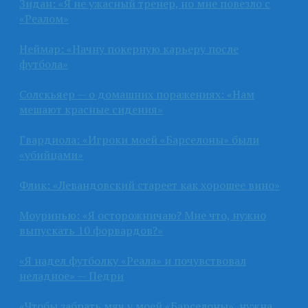
Зидан: «Я не ужасный тренер, но мне повезло с
«Реалом»
Неймар: «Начну покерную карьеру после
футбола»
Солскьяер — о домашних поражениях: «Нам
мешают красные сидения»
Гвардиола: «Игроки моей «Барселоны» были
«убийцами»
Флик: «Левандовский стареет как хорошее вино»
Моуринью: «Я осторожничаю? Мне что, нужно
выпускать 10 форвардов?»
«Я надел футболку «Реала» и почувствовал
неладное» — Педри
«Чтобы забрать мяч у моей «Барселоны», нужна