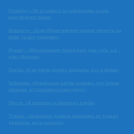
Роналду: «Не я гонюсь за рекордами, а они
преследуют меня»
Беннасер: «Если Ибрагимович сказал умереть на
поле, то все умирают»
Лукаку: «Ибрагимович побеждает для себя, а я –
для «Интера»
Погба: «Я не умею делать подкаты, вот и фолю»
Чеферин: «Некоторые клубы думают, что Земля
плоская, а Суперлига существует»
Месси: «Я капитан особенного клуба»
Тухель: «Новичков должен выбирать не только
дирижёр, но и оркестр»