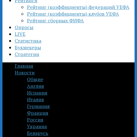
Рейтинги
Рейтинг (коэффициенты) федераций УЕФА
Рейтинг (коэффициенты) клубов УЕФА
Рейтинг сборных ФИФА
Опросы
LIVE
Статистика
Букмекеры
Стратегии
Главная
Новости
Общие
Англия
Испания
Италия
Германия
Франция
Россия
Украина
Беларусь