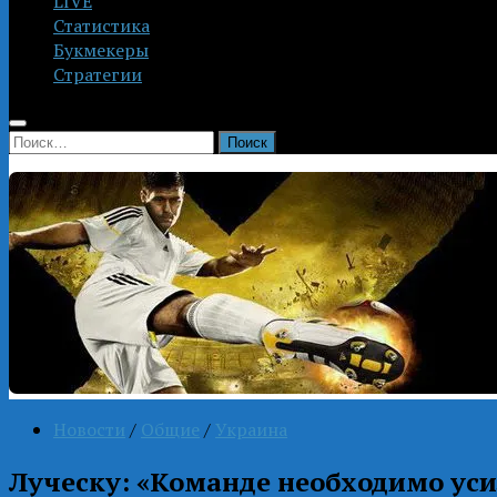
LIVE
Статистика
Букмекеры
Стратегии
Найти:
Новости
/
Общие
/
Украина
Луческу: «Команде необходимо ус