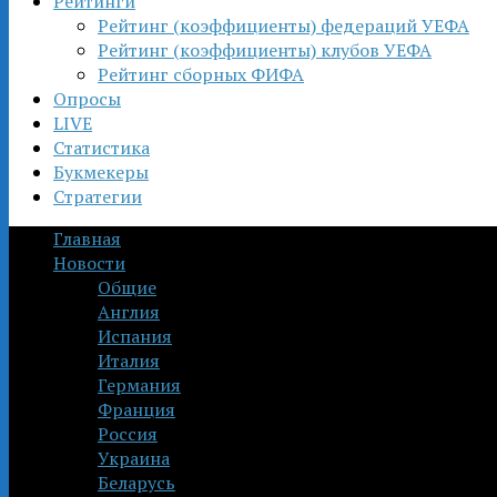
Рейтинги
Рейтинг (коэффициенты) федераций УЕФА
Рейтинг (коэффициенты) клубов УЕФА
Рейтинг сборных ФИФА
Опросы
LIVE
Статистика
Букмекеры
Стратегии
Главная
Новости
Общие
Англия
Испания
Италия
Германия
Франция
Россия
Украина
Беларусь