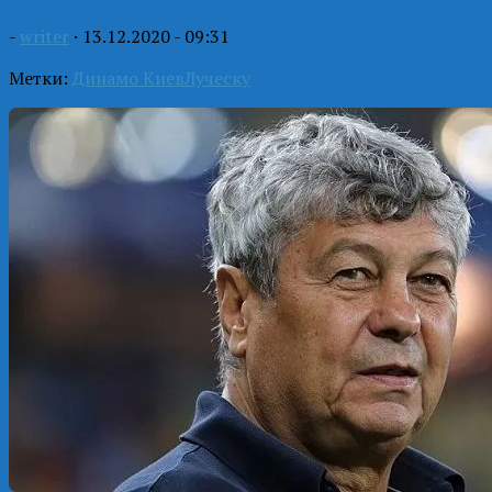
-
writer
·
13.12.2020 - 09:31
Метки:
Динамо Киев
Луческу