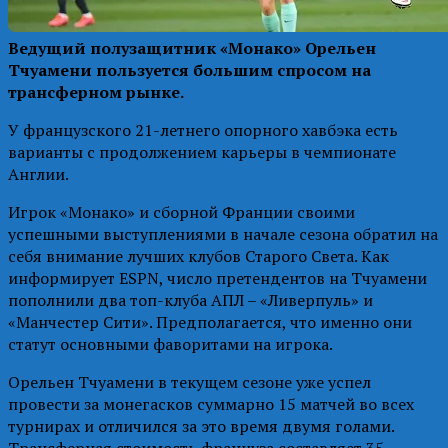
Ведущий полузащитник «Монако» Орельен
Тчуамени пользуется большим спросом на
трансферном рынке.
У французского 21-летнего опорного хавбэка есть
варианты с продолжением карьеры в чемпионате
Англии.
Игрок «Монако» и сборной Франции своими
успешными выступлениями в начале сезона обратил на
себя внимание лучших клубов Старого Света. Как
информирует ESPN, число претендентов на Тчуамени
пополнили два топ-клуба АПЛ – «Ливерпуль» и
«Манчестер Сити». Предполагается, что именно они
статут основными фаворитами на игрока.
Орельен Тчуамени в текущем сезоне уже успел
провести за монегасков суммарно 15 матчей во всех
турнирах и отличился за это время двумя голами.
Трансферная стоимость француза составляет 35