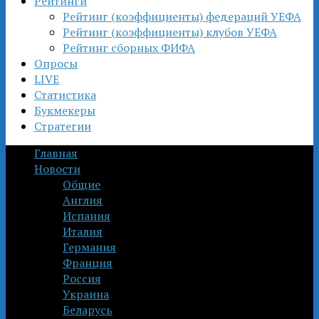
Рейтинги
Рейтинг (коэффициенты) федераций УЕФА
Рейтинг (коэффициенты) клубов УЕФА
Рейтинг сборных ФИФА
Опросы
LIVE
Статистика
Букмекеры
Стратегии
Главная
Новости
Общие
Англия
Испания
Италия
Германия
Франция
Россия
Украина
Беларусь