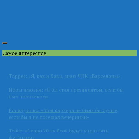
Самое интересное
Торрес: «Я, как и Хави, знаю ДНК «Барселоны»
Ибрагимович: «Я бы стал президентом, если бы
был политиком»
Роналдиньо: «Моя карьера не была бы лучше,
если бы я не посещал вечеринки»
Тебас: «Скоро 20 шейхов будут управлять
футболом»