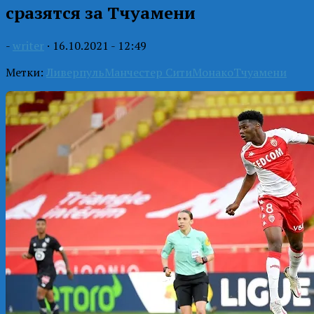
сразятся за Тчуамени
-
writer
·
16.10.2021 - 12:49
Метки:
Ливерпуль
Манчестер Сити
Монако
Тчуамени