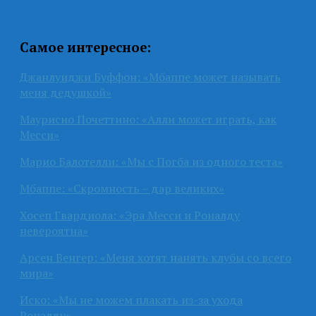
Самое интересное:
Джанлуиджи Буффон: «Мбаппе может называть
меня дедушкой»
Маурисио Почеттино: «Алли может играть, как
Месси»
Марио Балотелли: «Мы с Погба из одного теста»
Мбаппе: «Скромность – дар великих»
Хосеп Гвардиола: «Эра Месси и Роналду
невероятна»
Арсен Венгер: «Меня хотят нанять клубы со всего
мира»
Иско: «Мы не можем плакать из-за ухода
Роналду»