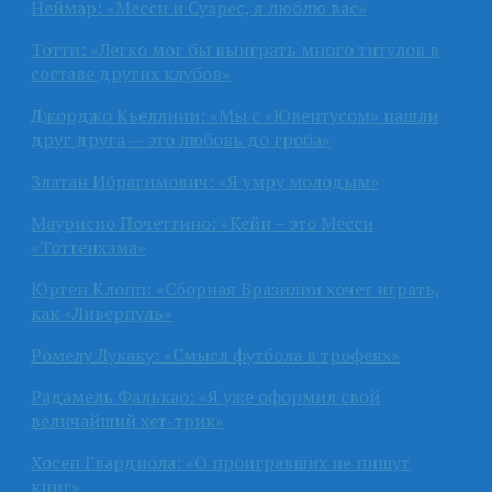
Неймар: «Месси и Суарес, я люблю вас»
Тотти: «Легко мог бы выиграть много титулов в
составе других клубов»
Джорджо Кьеллини: «Мы с «Ювентусом» нашли
друг друга — это любовь до гроба»
Златан Ибрагимович: «Я умру молодым»
Маурисио Почеттино: «Кейн – это Месси
«Тоттенхэма»
Юрген Клопп: «Сборная Бразилии хочет играть,
как «Ливерпуль»
Ромелу Лукаку: «Смысл футбола в трофеях»
Радамель Фалькао: «Я уже оформил свой
величайший хет-трик»
Хосеп Гвардиола: «О проигравших не пишут
книг»