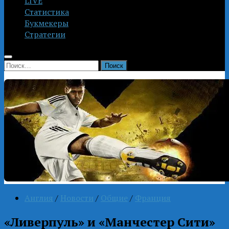
LIVE
Статистика
Букмекеры
Стратегии
Найти:
Англия
/
Новости
/
Общие
/
Франция
«Ливерпуль» и «Манчестер Сити»