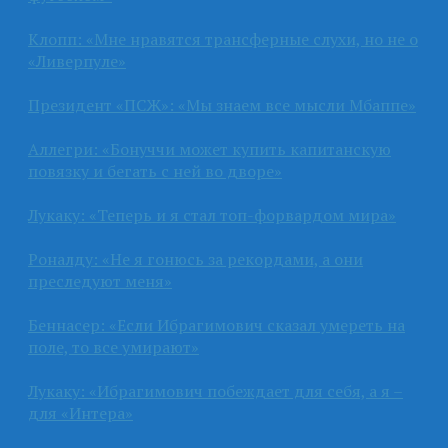
Клопп: «Мне нравятся трансферные слухи, но не о
«Ливерпуле»
Президент «ПСЖ»: «Мы знаем все мысли Мбаппе»
Аллегри: «Бонуччи может купить капитанскую
повязку и бегать с ней во дворе»
Лукаку: «Теперь и я стал топ-форвардом мира»
Роналду: «Не я гонюсь за рекордами, а они
преследуют меня»
Беннасер: «Если Ибрагимович сказал умереть на
поле, то все умирают»
Лукаку: «Ибрагимович побеждает для себя, а я –
для «Интера»