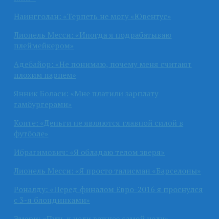
Наингголан: «Терпеть не могу «Ювентус»
Лионель Месси: «Иногда я подрабатываю
плеймейкером»
Адебайор: «Не понимаю, почему меня считают
плохим парнем»
Янник Боласи: «Мне платили зарплату
гамбургерами»
Конте: «Деньги не являются главной силой в
футболе»
Ибрагимович: «Я обладаю телом зверя»
Лионель Месси: «Я просто талисман «Барселоны»
Роналду: «Перед финалом Евро-2016 я проснулся
с 3-я блондинками»
Эмери: «Путь к цели важнее самой цели»