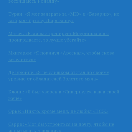
восхищаюсь Роналду»
Туран: «Я мог заиграть за «МЮ» и «Баварию», но
выбрал чёртову «Барселону»
Матич: «Если вас тренирует Моуринью и вы
проигрываете, то лучше убегайте»
Мхитарян: «Я покинул «Арсенал», чтобы снова
веселиться»
Де Брюйне: «Я не слишком отстал по своему
уровню от обладателей Золотого мяча»
Клопп: «Я был уверен в «Ливерпуле», как в своей
жене»
Орье: «Никто, кроме меня, не любил «ПСЖ»
Сарри: «Мог бы устроиться на почту, чтобы не
испытывать давления»