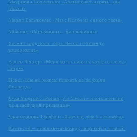
Маурисио Почеттино: «Алли может играть, как
Месси»
Марио Балотелли: «Мы с Погба из одного теста»
Мбаппе: «Скромность – дар великих»
Хосеп Гвардиола: «Эра Месси и Роналду
невероятна»
Арсен Венгер: «Меня хотят нанять клубы со всего
мира»
Иско: «Мы не можем плакать из-за ухода
Роналду»
Лука Модрич: «Роналду и Месси – инопланетяне,
но я заслужил признание»
Джанлуиджи Буффон: «Я лучше, чем 5 лет назад»
Канте: «Я — лишь звено между защитой и атакой»