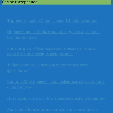
Самое интересное
Торрес: «Я, как и Хави, знаю ДНК «Барселоны»
Ибрагимович: «Я бы стал президентом, если бы
был политиком»
Роналдиньо: «Моя карьера не была бы лучше,
если бы я не посещал вечеринки»
Тебас: «Скоро 20 шейхов будут управлять
футболом»
Клопп: «Мне нравятся трансферные слухи, но не о
«Ливерпуле»
Президент «ПСЖ»: «Мы знаем все мысли Мбаппе»
Аллегри: «Бонуччи может купить капитанскую