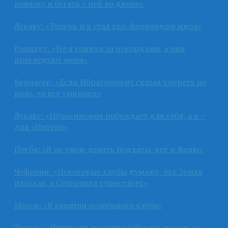
повязку и бегать с ней во дворе»
Лукаку: «Теперь и я стал топ-форвардом мира»
Роналду: «Не я гонюсь за рекордами, а они
преследуют меня»
Беннасер: «Если Ибрагимович сказал умереть на
поле, то все умирают»
Лукаку: «Ибрагимович побеждает для себя, а я –
для «Интера»
Погба: «Я не умею делать подкаты, вот и фолю»
Чеферин: «Некоторые клубы думают, что Земля
плоская, а Суперлига существует»
Месси: «Я капитан особенного клуба»
Тухель: «Новичков должен выбирать не только