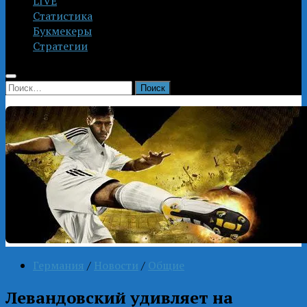
LIVE
Статистика
Букмекеры
Стратегии
Найти:
Германия
/
Новости
/
Общие
Левандовский удивляет на