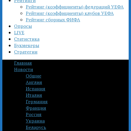
Рейтинги
Рейтинг (коэффициенты) федераций УЕФА
Рейтинг (коэффициенты) клубов УЕФА
Рейтинг сборных ФИФА
Опросы
LIVE
Статистика
Букмекеры
Стратегии
Главная
Новости
Общие
Англия
Испания
Италия
Германия
Франция
Россия
Украина
Беларусь