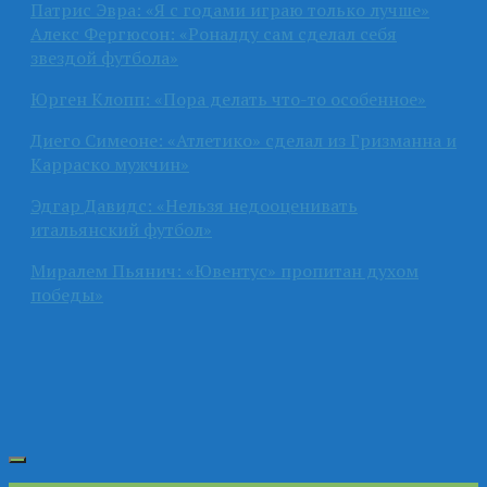
Патрис Эвра: «Я с годами играю только лучше»
Алекс Фергюсон: «Роналду сам сделал себя
звездой футбола»
Юрген Клопп: «Пора делать что-то особенное»
Диего Симеоне: «Атлетико» сделал из Гризманна и
Карраско мужчин»
Эдгар Давидс: «Нельзя недооценивать
итальянский футбол»
Миралем Пьянич: «Ювентус» пропитан духом
победы»