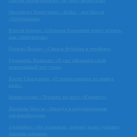
Златан Ибрагимович: «Я умру молодым»
Маурисио Почеттино: «Кейн – это Месси
«Тоттенхэма»
Юрген Клопп: «Сборная Бразилии хочет играть,
как «Ливерпуль»
Ромелу Лукаку: «Смысл футбола в трофеях»
Радамель Фалькао: «Я уже оформил свой
величайший хет-трик»
Хосеп Гвардиола: «О проигравших не пишут
книг»
Наингголан: «Терпеть не могу «Ювентус»
Лионель Месси: «Иногда я подрабатываю
плеймейкером»
Адебайор: «Не понимаю, почему меня считают
плохим парнем»