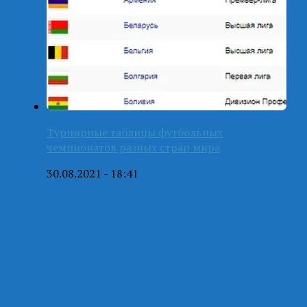
Турнирные таблицы футбольных
чемпионатов разных стран мира
30.08.2021 - 18:41