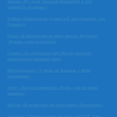
Зидан: «Я у руля сборной Франции? А кто
займётся «Реалом»?
Нойер: «Никогда не думал «ой, как страшно, это
Роналду»
Пике: «Я физически не могу надеть футболку
«Реала», тело отвергает»
Суарес: «В «Атлетико» нет Месси, поэтому
приходится забивать мне»
Ибрагимович: «У меня не фанаты, у меня
верующие»
Пепе: «Когда я пришёл в «Реал», там не было
защиты»
Месси: «Я легко мог бы разрушить «Барселону»
Роналду: «Лучше посмотрю бокс или UFC, чем