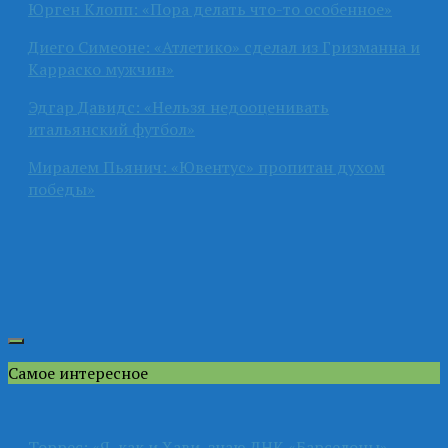
Юрген Клопп: «Пора делать что-то особенное»
Диего Симеоне: «Атлетико» сделал из Гризманна и
Карраско мужчин»
Эдгар Давидс: «Нельзя недооценивать
итальянский футбол»
Миралем Пьянич: «Ювентус» пропитан духом
победы»
Самое интересное
Торрес: «Я, как и Хави, знаю ДНК «Барселоны»