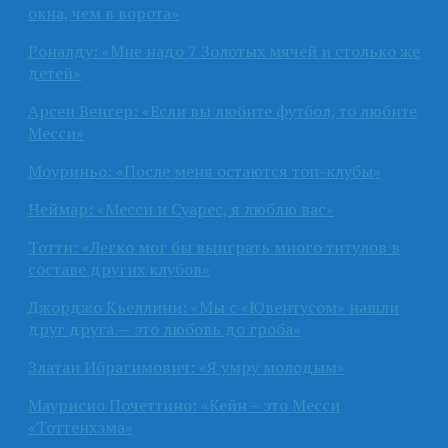
окна, чем в ворота»
Роналду: «Мне надо 7 Золотых мячей и столько же
детей»
Арсен Венгер: «Если вы любите футбол, то любите
Месси»
Моуриньо: «После меня остаются топ-клубы»
Неймар: «Месси и Суарес, я люблю вас»
Тотти: «Легко мог бы выиграть много титулов в
составе других клубов»
Джорджо Кьеллини: «Мы с «Ювентусом» нашли
друг друга — это любовь до гроба»
Златан Ибрагимович: «Я умру молодым»
Маурисио Почеттино: «Кейн – это Месси
«Тоттенхэма»