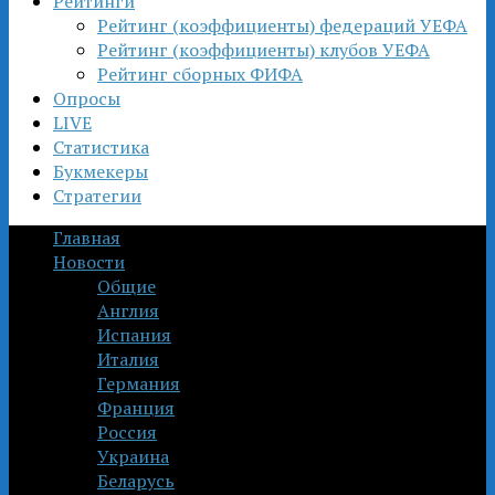
Рейтинги
Рейтинг (коэффициенты) федераций УЕФА
Рейтинг (коэффициенты) клубов УЕФА
Рейтинг сборных ФИФА
Опросы
LIVE
Статистика
Букмекеры
Стратегии
Главная
Новости
Общие
Англия
Испания
Италия
Германия
Франция
Россия
Украина
Беларусь