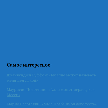
Самое интересное:
Джанлуиджи Буффон: «Мбаппе может называть
меня дедушкой»
Маурисио Почеттино: «Алли может играть, как
Месси»
Марио Балотелли: «Мы с Погба из одного теста»