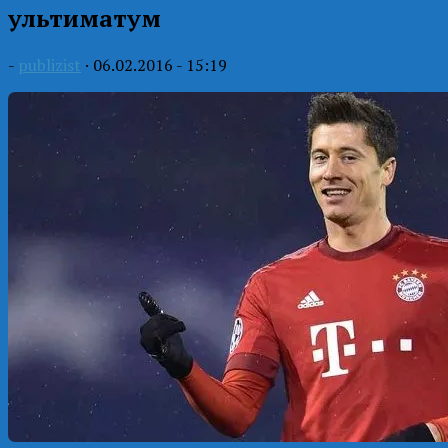
ультиматум
-
publizist
·
06.02.2016 - 15:19