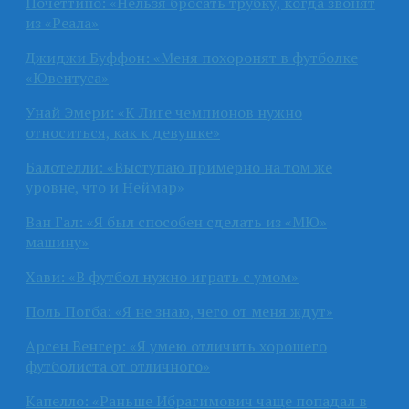
Почеттино: «Нельзя бросать трубку, когда звонят
из «Реала»
Джиджи Буффон: «Меня похоронят в футболке
«Ювентуса»
Унай Эмери: «К Лиге чемпионов нужно
относиться, как к девушке»
Балотелли: «Выступаю примерно на том же
уровне, что и Неймар»
Ван Гал: «Я был способен сделать из «МЮ»
машину»
Хави: «В футбол нужно играть с умом»
Поль Погба: «Я не знаю, чего от меня ждут»
Арсен Венгер: «Я умею отличить хорошего
футболиста от отличного»
Капелло: «Раньше Ибрагимович чаще попадал в