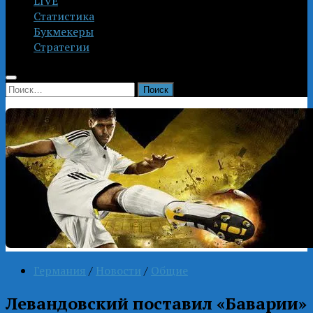
LIVE
Статистика
Букмекеры
Стратегии
Найти:
Германия
/
Новости
/
Общие
Левандовский поставил «Баварии»