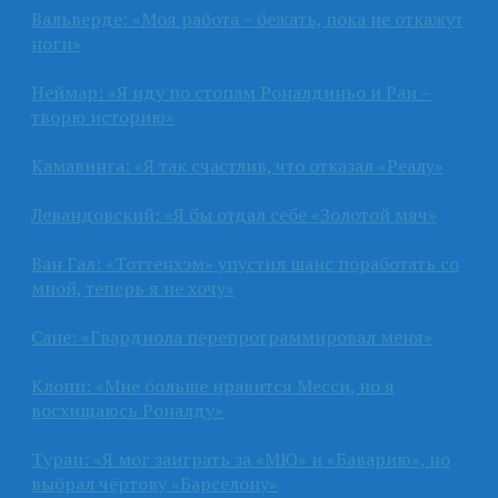
Вальверде: «Моя работа – бежать, пока не откажут
ноги»
Неймар: «Я иду по стопам Роналдиньо и Раи –
творю историю»
Камавинга: «Я так счастлив, что отказал «Реалу»
Левандовский: «Я бы отдал себе «Золотой мяч»
Ван Гал: «Тоттенхэм» упустил шанс поработать со
мной, теперь я не хочу»
Сане: «Гвардиола перепрограммировал меня»
Клопп: «Мне больше нравится Месси, но я
восхищаюсь Роналду»
Туран: «Я мог заиграть за «МЮ» и «Баварию», но
выбрал чёртову «Барселону»