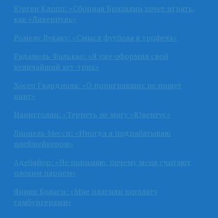
Юрген Клопп: «Сборная Бразилии хочет играть,
как «Ливерпуль»
Ромелу Лукаку: «Смысл футбола в трофеях»
Радамель Фалькао: «Я уже оформил свой
величайший хет-трик»
Хосеп Гвардиола: «О проигравших не пишут
книг»
Наингголан: «Терпеть не могу «Ювентус»
Лионель Месси: «Иногда я подрабатываю
плеймейкером»
Адебайор: «Не понимаю, почему меня считают
плохим парнем»
Янник Боласи: «Мне платили зарплату
гамбургерами»