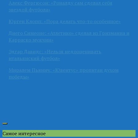
Алекс Фергюсон: «Роналду сам сделал себя
звездой футбола»
Юрген Клопп: «Пора делать что-то особенное»
Диего Симеоне: «Атлетико» сделал из Гризманна и
Карраско мужчин»
Эдгар Давидс: «Нельзя недооценивать
итальянский футбол»
Миралем Пьянич: «Ювентус» пропитан духом
победы»
Самое интересное