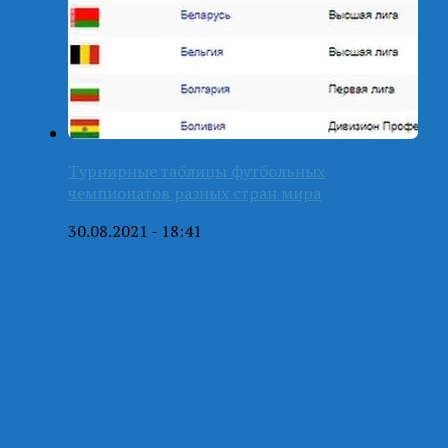
Турнирные таблицы футбольных
чемпионатов разных стран мира
30.08.2021 - 18:41