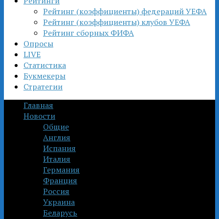
Рейтинги
Рейтинг (коэффициенты) федераций УЕФА
Рейтинг (коэффициенты) клубов УЕФА
Рейтинг сборных ФИФА
Опросы
LIVE
Статистика
Букмекеры
Стратегии
Главная
Новости
Общие
Англия
Испания
Италия
Германия
Франция
Россия
Украина
Беларусь