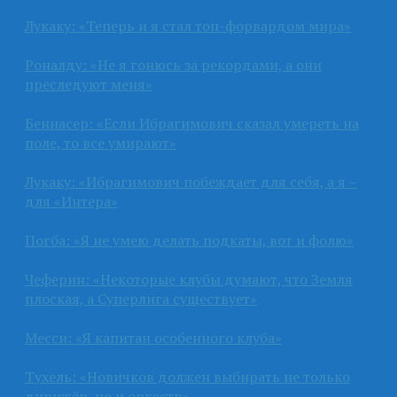
Лукаку: «Теперь и я стал топ-форвардом мира»
Роналду: «Не я гонюсь за рекордами, а они
преследуют меня»
Беннасер: «Если Ибрагимович сказал умереть на
поле, то все умирают»
Лукаку: «Ибрагимович побеждает для себя, а я –
для «Интера»
Погба: «Я не умею делать подкаты, вот и фолю»
Чеферин: «Некоторые клубы думают, что Земля
плоская, а Суперлига существует»
Месси: «Я капитан особенного клуба»
Тухель: «Новичков должен выбирать не только
дирижёр, но и оркестр»