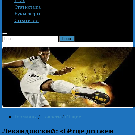
LIVE
Статистика
Букмекеры
Стратегии
Найти:
Германия
/
Новости
/
Общие
Левандовский: «Гётце должен