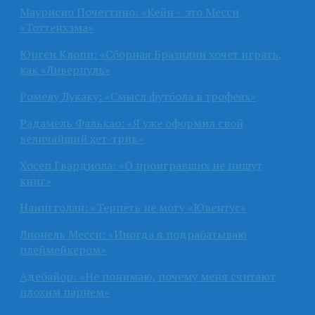
Маурисио Почеттино: «Кейн – это Месси
«Тоттенхэма»
Юрген Клопп: «Сборная Бразилии хочет играть,
как «Ливерпуль»
Ромелу Лукаку: «Смысл футбола в трофеях»
Радамель Фалькао: «Я уже оформил свой
величайший хет-трик»
Хосеп Гвардиола: «О проигравших не пишут
книг»
Наингголан: «Терпеть не могу «Ювентус»
Лионель Месси: «Иногда я подрабатываю
плеймейкером»
Адебайор: «Не понимаю, почему меня считают
плохим парнем»