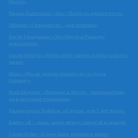
Месси»
Марио Балотелли: «Мы с Погба из одного теста»
Мбаппе: «Скромность – дар великих»
Хосеп Гвардиола: «Эра Месси и Роналду
невероятна»
Арсен Венгер: «Меня хотят нанять клубы со всего
мира»
Иско: «Мы не можем плакать из-за ухода
Роналду»
Лука Модрич: «Роналду и Месси – инопланетяне,
но я заслужил признание»
Джанлуиджи Буффон: «Я лучше, чем 5 лет назад»
Канте: «Я — лишь звено между защитой и атакой»
Гарри Кейн: «Я хочу быть лучшим в мире»