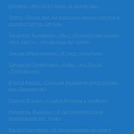
Неймар: «Месси и Суарес, я люблю вас»
Тотти: «Легко мог бы выиграть много титулов в
составе других клубов»
Джорджо Кьеллини: «Мы с «Ювентусом» нашли
друг друга — это любовь до гроба»
Златан Ибрагимович: «Я умру молодым»
Маурисио Почеттино: «Кейн – это Месси
«Тоттенхэма»
Юрген Клопп: «Сборная Бразилии хочет играть,
как «Ливерпуль»
Ромелу Лукаку: «Смысл футбола в трофеях»
Радамель Фалькао: «Я уже оформил свой
величайший хет-трик»
Хосеп Гвардиола: «О проигравших не пишут