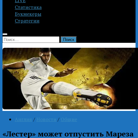
LIVE
Статистика
Букмекеры
Стратегии
Найти:
Англия
/
Новости
/
Общие
«Лестер» может отпустить Мареза