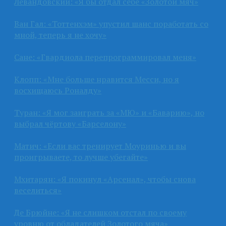
Левандовский: «Я бы отдал себе «Золотой мяч»
Ван Гал: «Тоттенхэм» упустил шанс поработать со
мной, теперь я не хочу»
Сане: «Гвардиола перепрограммировал меня»
Клопп: «Мне больше нравится Месси, но я
восхищаюсь Роналду»
Туран: «Я мог заиграть за «МЮ» и «Баварию», но
выбрал чёртову «Барселону»
Матич: «Если вас тренирует Моуринью и вы
проигрываете, то лучше убегайте»
Мхитарян: «Я покинул «Арсенал», чтобы снова
веселиться»
Де Брюйне: «Я не слишком отстал по своему
уровню от обладателей Золотого мяча»