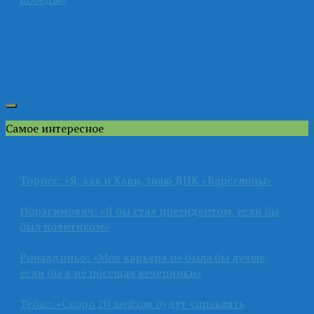
Самое интересное
Торрес: «Я, как и Хави, знаю ДНК «Барселоны»
Ибрагимович: «Я бы стал президентом, если бы
был политиком»
Роналдиньо: «Моя карьера не была бы лучше,
если бы я не посещал вечеринки»
Тебас: «Скоро 20 шейхов будут управлять