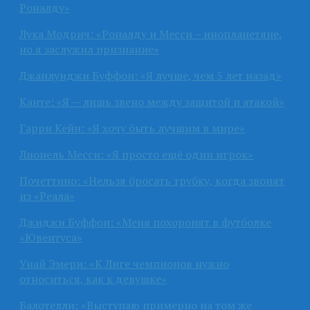
Роналду»
Лука Модрич: «Роналду и Месси – инопланетяне,
но я заслужил признание»
Джанлуиджи Буффон: «Я лучше, чем 5 лет назад»
Канте: «Я — лишь звено между защитой и атакой»
Гарри Кейн: «Я хочу быть лучшим в мире»
Лионель Месси: «Я просто ещё один игрок»
Почеттино: «Нельзя бросать трубку, когда звонят
из «Реала»
Джиджи Буффон: «Меня похоронят в футболке
«Ювентуса»
Унай Эмери: «К Лиге чемпионов нужно
относиться, как к девушке»
Балотелли: «Выступаю примерно на том же