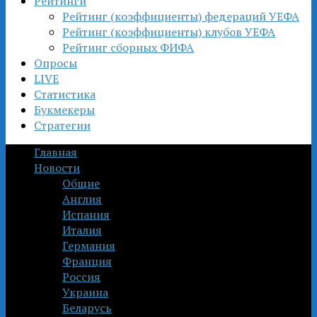
Рейтинги
Рейтинг (коэффициенты) федераций УЕФА
Рейтинг (коэффициенты) клубов УЕФА
Рейтинг сборных ФИФА
Опросы
LIVE
Статистика
Букмекеры
Стратегии
Главная
Новости
Общие
Англия
Испания
Италия
Германия
Франция
Россия
Украина
Беларусь