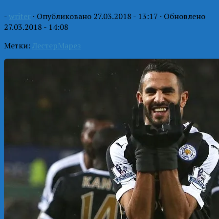
-
writer
· Опубликовано
27.03.2018 - 13:17
· Обновлено
27.03.2018 - 14:08
Метки:
Лестер
Марез