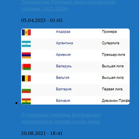
Украинская Премьер-лига (результаты,
таблица-2025/2026)
03.04.2023 - 01:05
Турнирные таблицы футбольных
чемпионатов разных стран мира
30.08.2021 - 18:41