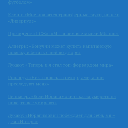
футболом»
Клопп: «Мне нравятся трансферные слухи, но не о
«Ливерпуле»
Президент «ПСЖ»: «Мы знаем все мысли Мбаппе»
Аллегри: «Бонуччи может купить капитанскую
повязку и бегать с ней во дворе»
Лукаку: «Теперь и я стал топ-форвардом мира»
Роналду: «Не я гонюсь за рекордами, а они
преследуют меня»
Беннасер: «Если Ибрагимович сказал умереть на
поле, то все умирают»
Лукаку: «Ибрагимович побеждает для себя, а я –
для «Интера»