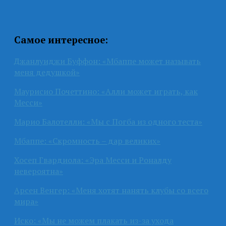
Самое интересное:
Джанлуиджи Буффон: «Мбаппе может называть
меня дедушкой»
Маурисио Почеттино: «Алли может играть, как
Месси»
Марио Балотелли: «Мы с Погба из одного теста»
Мбаппе: «Скромность – дар великих»
Хосеп Гвардиола: «Эра Месси и Роналду
невероятна»
Арсен Венгер: «Меня хотят нанять клубы со всего
мира»
Иско: «Мы не можем плакать из-за ухода