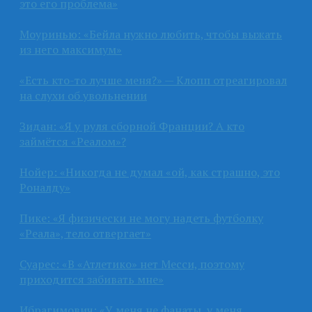
это его проблема»
Моуринью: «Бейла нужно любить, чтобы выжать
из него максимум»
«Есть кто-то лучше меня?» — Клопп отреагировал
на слухи об увольнении
Зидан: «Я у руля сборной Франции? А кто
займётся «Реалом»?
Нойер: «Никогда не думал «ой, как страшно, это
Роналду»
Пике: «Я физически не могу надеть футболку
«Реала», тело отвергает»
Суарес: «В «Атлетико» нет Месси, поэтому
приходится забивать мне»
Ибрагимович: «У меня не фанаты, у меня