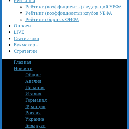
Рейтинги
Рейтинг (коэффициенты) федераций УЕФА
Рейтинг (коэффициенты) клубов УЕФА
Рейтинг сборных ФИФА
Опросы
LIVE
Статистика
Букмекеры
Стратегии
Главная
Новости
Общие
Англия
Испания
Италия
Германия
Франция
Россия
Украина
Беларусь