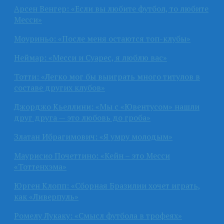
Арсен Венгер: «Если вы любите футбол, то любите
Месси»
Моуриньо: «После меня остаются топ-клубы»
Неймар: «Месси и Суарес, я люблю вас»
Тотти: «Легко мог бы выиграть много титулов в
составе других клубов»
Джорджо Кьеллини: «Мы с «Ювентусом» нашли
друг друга — это любовь до гроба»
Златан Ибрагимович: «Я умру молодым»
Маурисио Почеттино: «Кейн – это Месси
«Тоттенхэма»
Юрген Клопп: «Сборная Бразилии хочет играть,
как «Ливерпуль»
Ромелу Лукаку: «Смысл футбола в трофеях»