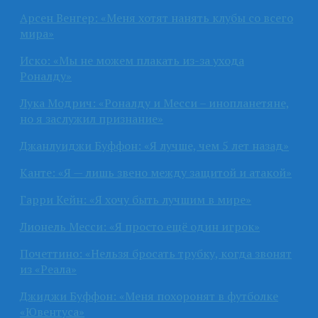
Арсен Венгер: «Меня хотят нанять клубы со всего
мира»
Иско: «Мы не можем плакать из-за ухода
Роналду»
Лука Модрич: «Роналду и Месси – инопланетяне,
но я заслужил признание»
Джанлуиджи Буффон: «Я лучше, чем 5 лет назад»
Канте: «Я — лишь звено между защитой и атакой»
Гарри Кейн: «Я хочу быть лучшим в мире»
Лионель Месси: «Я просто ещё один игрок»
Почеттино: «Нельзя бросать трубку, когда звонят
из «Реала»
Джиджи Буффон: «Меня похоронят в футболке
«Ювентуса»