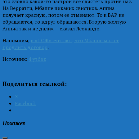
это словно какой-то настрой все свистеть против нас.
На Верратти, Мбаппе никаких свистков. Аппиа
получает красную, потом ее отменяют. То к ВАР не
обращаются, то вдруг обращаются. Вторую желтую
Аппиа так и не дали», – сказал Леонардо.
Напомним,
в «ПСЖ» считают, что Мбаппе может
продлить договор
.
Источник:
Футбик
Поделиться ссылкой:
X
Facebook
Похожее