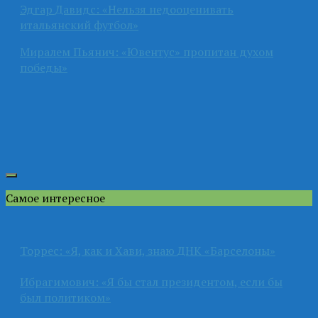
Эдгар Давидс: «Нельзя недооценивать
итальянский футбол»
Миралем Пьянич: «Ювентус» пропитан духом
победы»
Самое интересное
Торрес: «Я, как и Хави, знаю ДНК «Барселоны»
Ибрагимович: «Я бы стал президентом, если бы
был политиком»