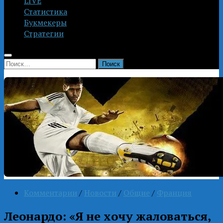
LIVE
Статистика
Букмекеры
Стратегии
Найти:
Комментарии
/
Новости
/
Общие
/
Франция
Леонардо: «Я не хочу жаловаться,