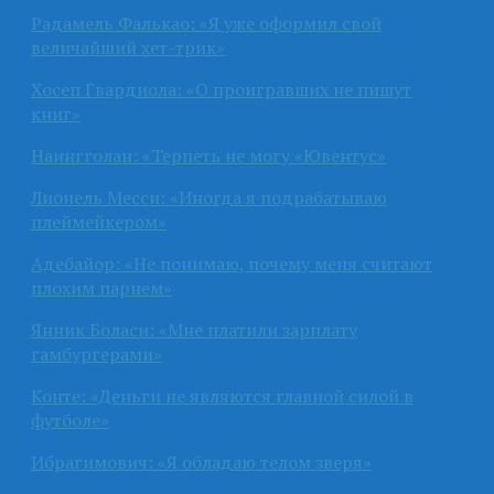
Радамель Фалькао: «Я уже оформил свой
величайший хет-трик»
Хосеп Гвардиола: «О проигравших не пишут
книг»
Наингголан: «Терпеть не могу «Ювентус»
Лионель Месси: «Иногда я подрабатываю
плеймейкером»
Адебайор: «Не понимаю, почему меня считают
плохим парнем»
Янник Боласи: «Мне платили зарплату
гамбургерами»
Конте: «Деньги не являются главной силой в
футболе»
Ибрагимович: «Я обладаю телом зверя»