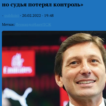
но судья потерял контроль»
-
publizist
·
20.02.2022 - 19:48
Метки:
Леонардо
Нант
ПСЖ