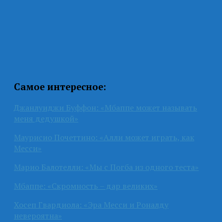
Самое интересное:
Джанлуиджи Буффон: «Мбаппе может называть
меня дедушкой»
Маурисио Почеттино: «Алли может играть, как
Месси»
Марио Балотелли: «Мы с Погба из одного теста»
Мбаппе: «Скромность – дар великих»
Хосеп Гвардиола: «Эра Месси и Роналду
невероятна»