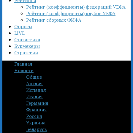
Рейтинги
Рейтинг (коэффициенты) федераций УЕФА
Рейтинг (коэффициенты) клубов УЕФА
Рейтинг сборных ФИФА
Опросы
LIVE
Статистика
Букмекеры
Стратегии
Главная
Новости
Общие
Англия
Испания
Италия
Германия
Франция
Россия
Украина
Беларусь