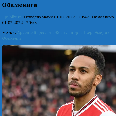
Обамеянга
-
publizist
· Опубликовано
01.02.2022 - 20:42
· Обновлено
01.02.2022 - 20:55
Метки:
Арсенал
Барселона
Жоан Лапорта
Пьер-Эмерик
Обамеянг