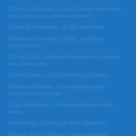
Джорджо Кьеллини: «Мы с «Ювентусом» нашли
друг друга — это любовь до гроба»
Златан Ибрагимович: «Я умру молодым»
Маурисио Почеттино: «Кейн – это Месси
«Тоттенхэма»
Юрген Клопп: «Сборная Бразилии хочет играть,
как «Ливерпуль»
Ромелу Лукаку: «Смысл футбола в трофеях»
Радамель Фалькао: «Я уже оформил свой
величайший хет-трик»
Хосеп Гвардиола: «О проигравших не пишут
книг»
Наингголан: «Терпеть не могу «Ювентус»
Лионель Месси: «Иногда я подрабатываю