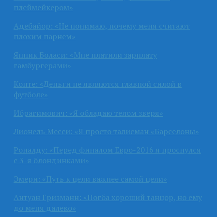
плеймейкером»
Адебайор: «Не понимаю, почему меня считают
плохим парнем»
Янник Боласи: «Мне платили зарплату
гамбургерами»
Конте: «Деньги не являются главной силой в
футболе»
Ибрагимович: «Я обладаю телом зверя»
Лионель Месси: «Я просто талисман «Барселоны»
Роналду: «Перед финалом Евро-2016 я проснулся
с 3-я блондинками»
Эмери: «Путь к цели важнее самой цели»
Антуан Гризманн: «Погба хороший танцор, но ему
до меня далеко»