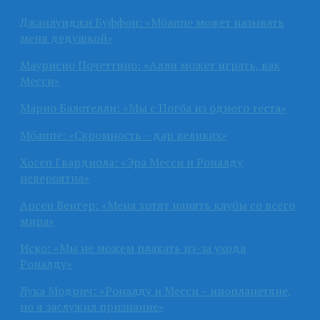
Джанлуиджи Буффон: «Мбаппе может называть
меня дедушкой»
Маурисио Почеттино: «Алли может играть, как
Месси»
Марио Балотелли: «Мы с Погба из одного теста»
Мбаппе: «Скромность – дар великих»
Хосеп Гвардиола: «Эра Месси и Роналду
невероятна»
Арсен Венгер: «Меня хотят нанять клубы со всего
мира»
Иско: «Мы не можем плакать из-за ухода
Роналду»
Лука Модрич: «Роналду и Месси – инопланетяне,
но я заслужил признание»