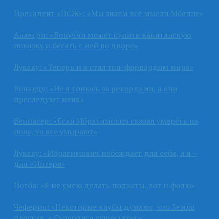
Президент «ПСЖ»: «Мы знаем все мысли Мбаппе»
Аллегри: «Бонуччи может купить капитанскую
повязку и бегать с ней во дворе»
Лукаку: «Теперь и я стал топ-форвардом мира»
Роналду: «Не я гонюсь за рекордами, а они
преследуют меня»
Беннасер: «Если Ибрагимович сказал умереть на
поле, то все умирают»
Лукаку: «Ибрагимович побеждает для себя, а я –
для «Интера»
Погба: «Я не умею делать подкаты, вот и фолю»
Чеферин: «Некоторые клубы думают, что Земля
плоская, а Суперлига существует»