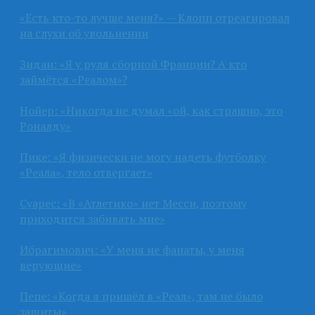
«Есть кто-то лучше меня?» — Клопп отреагировал
на слухи об увольнении
Зидан: «Я у руля сборной Франции? А кто
займётся «Реалом»?
Нойер: «Никогда не думал «ой, как страшно, это
Роналду»
Пике: «Я физически не могу надеть футболку
«Реала», тело отвергает»
Суарес: «В «Атлетико» нет Месси, поэтому
приходится забивать мне»
Ибрагимович: «У меня не фанаты, у меня
верующие»
Пепе: «Когда я пришёл в «Реал», там не было
защиты»