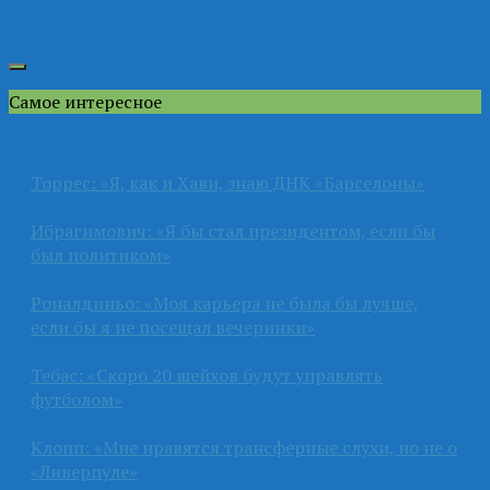
Самое интересное
Торрес: «Я, как и Хави, знаю ДНК «Барселоны»
Ибрагимович: «Я бы стал президентом, если бы
был политиком»
Роналдиньо: «Моя карьера не была бы лучше,
если бы я не посещал вечеринки»
Тебас: «Скоро 20 шейхов будут управлять
футболом»
Клопп: «Мне нравятся трансферные слухи, но не о
«Ливерпуле»