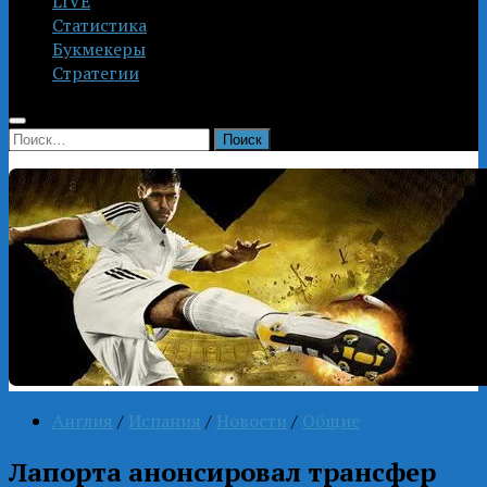
LIVE
Статистика
Букмекеры
Стратегии
Найти:
Англия
/
Испания
/
Новости
/
Общие
Лапорта анонсировал трансфер