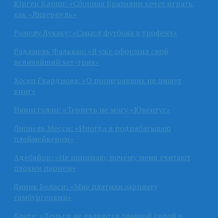
Юрген Клопп: «Сборная Бразилии хочет играть,
как «Ливерпуль»
Ромелу Лукаку: «Смысл футбола в трофеях»
Радамель Фалькао: «Я уже оформил свой
величайший хет-трик»
Хосеп Гвардиола: «О проигравших не пишут
книг»
Наингголан: «Терпеть не могу «Ювентус»
Лионель Месси: «Иногда я подрабатываю
плеймейкером»
Адебайор: «Не понимаю, почему меня считают
плохим парнем»
Янник Боласи: «Мне платили зарплату
гамбургерами»
Конте: «Деньги не являются главной силой в