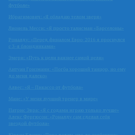
футболе»
Ибрагимович: «Я обладаю телом зверя»
Лионель Месси: «Я просто талисман «Барселоны»
Роналду: «Перед финалом Евро-2016 я проснулся
с 3-я блондинками»
Эмери: «Путь к цели важнее самой цели»
Антуан Гризманн: «Погба хороший танцор, но ему
до меня далеко»
Алвес: «Я – Пикассо от футбола»
Мане: «У меня лучший тренер в мире»
Патрис Эвра: «Я с годами играю только лучше»
Алекс Фергюсон: «Роналду сам сделал себя
звездой футбола»
Юрген Клопп: «Пора делать что-то особенное»