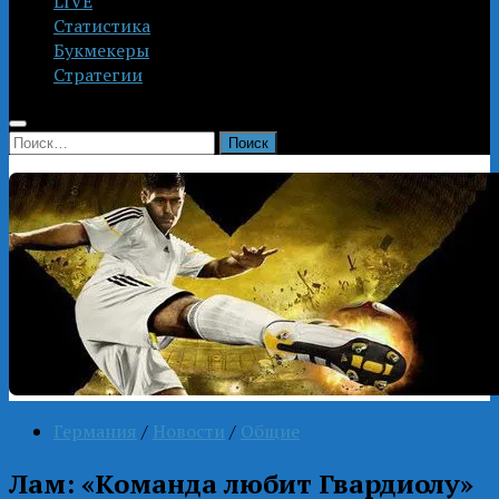
LIVE
Статистика
Букмекеры
Стратегии
Найти:
Германия
/
Новости
/
Общие
Лам: «Команда любит Гвардиолу»