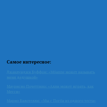
Самое интересное:
Джанлуиджи Буффон: «Мбаппе может называть
меня дедушкой»
Маурисио Почеттино: «Алли может играть, как
Месси»
Марио Балотелли: «Мы с Погба из одного теста»