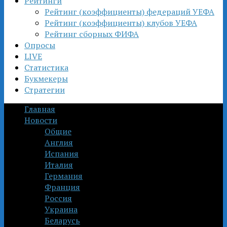
Рейтинги
Рейтинг (коэффициенты) федераций УЕФА
Рейтинг (коэффициенты) клубов УЕФА
Рейтинг сборных ФИФА
Опросы
LIVE
Статистика
Букмекеры
Стратегии
Главная
Новости
Общие
Англия
Испания
Италия
Германия
Франция
Россия
Украина
Беларусь