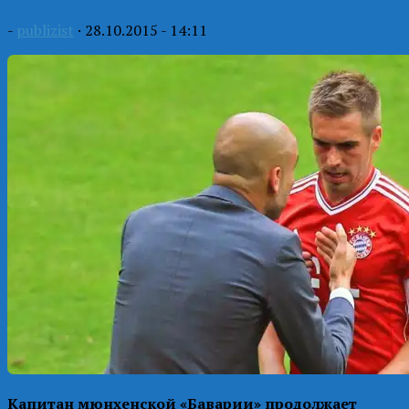
-
publizist
·
28.10.2015 - 14:11
Капитан мюнхенской «Баварии» продолжает