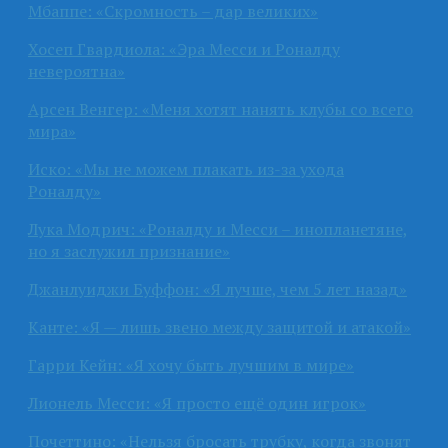
Мбаппе: «Скромность – дар великих»
Хосеп Гвардиола: «Эра Месси и Роналду
невероятна»
Арсен Венгер: «Меня хотят нанять клубы со всего
мира»
Иско: «Мы не можем плакать из-за ухода
Роналду»
Лука Модрич: «Роналду и Месси – инопланетяне,
но я заслужил признание»
Джанлуиджи Буффон: «Я лучше, чем 5 лет назад»
Канте: «Я — лишь звено между защитой и атакой»
Гарри Кейн: «Я хочу быть лучшим в мире»
Лионель Месси: «Я просто ещё один игрок»
Почеттино: «Нельзя бросать трубку, когда звонят