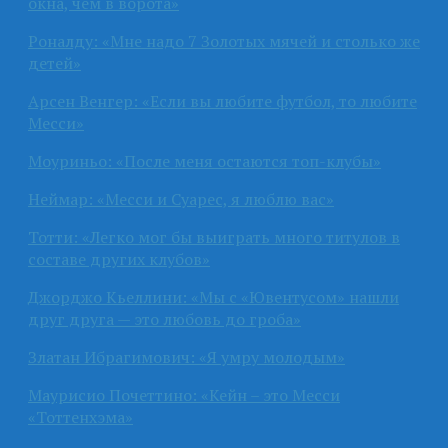
окна, чем в ворота»
Роналду: «Мне надо 7 Золотых мячей и столько же
детей»
Арсен Венгер: «Если вы любите футбол, то любите
Месси»
Моуриньо: «После меня остаются топ-клубы»
Неймар: «Месси и Суарес, я люблю вас»
Тотти: «Легко мог бы выиграть много титулов в
составе других клубов»
Джорджо Кьеллини: «Мы с «Ювентусом» нашли
друг друга — это любовь до гроба»
Златан Ибрагимович: «Я умру молодым»
Маурисио Почеттино: «Кейн – это Месси
«Тоттенхэма»