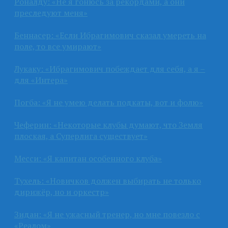
Роналду: «Не я гонюсь за рекордами, а они
преследуют меня»
Беннасер: «Если Ибрагимович сказал умереть на
поле, то все умирают»
Лукаку: «Ибрагимович побеждает для себя, а я –
для «Интера»
Погба: «Я не умею делать подкаты, вот и фолю»
Чеферин: «Некоторые клубы думают, что Земля
плоская, а Суперлига существует»
Месси: «Я капитан особенного клуба»
Тухель: «Новичков должен выбирать не только
дирижёр, но и оркестр»
Зидан: «Я не ужасный тренер, но мне повезло с
«Реалом»