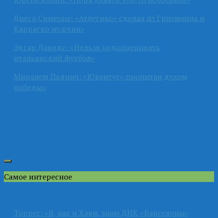
Диего Симеоне: «Атлетико» сделал из Гризманна и
Карраско мужчин»
Эдгар Давидс: «Нельзя недооценивать
итальянский футбол»
Миралем Пьянич: «Ювентус» пропитан духом
победы»
Самое интересное
Торрес: «Я, как и Хави, знаю ДНК «Барселоны»