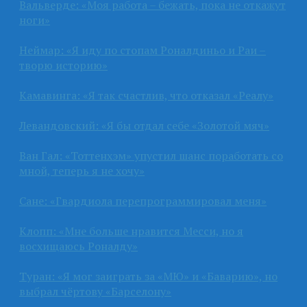
Вальверде: «Моя работа – бежать, пока не откажут
ноги»
Неймар: «Я иду по стопам Роналдиньо и Раи –
творю историю»
Камавинга: «Я так счастлив, что отказал «Реалу»
Левандовский: «Я бы отдал себе «Золотой мяч»
Ван Гал: «Тоттенхэм» упустил шанс поработать со
мной, теперь я не хочу»
Сане: «Гвардиола перепрограммировал меня»
Клопп: «Мне больше нравится Месси, но я
восхищаюсь Роналду»
Туран: «Я мог заиграть за «МЮ» и «Баварию», но
выбрал чёртову «Барселону»