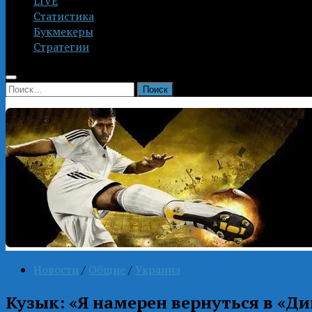
LIVE
Статистика
Букмекеры
Стратегии
Найти:
Новости
/
Общие
/
Украина
Кузык: «Я намерен вернуться в «Д