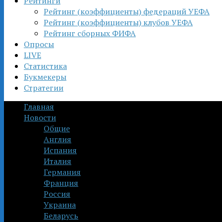
Рейтинги
Рейтинг (коэффициенты) федераций УЕФА
Рейтинг (коэффициенты) клубов УЕФА
Рейтинг сборных ФИФА
Опросы
LIVE
Статистика
Букмекеры
Стратегии
Главная
Новости
Общие
Англия
Испания
Италия
Германия
Франция
Россия
Украина
Беларусь