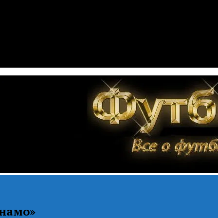
инамо»