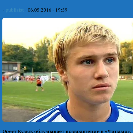
-
publizist
·
06.05.2016 - 19:59
Орест Кузык обдумывает возвращение в «Динамо», 