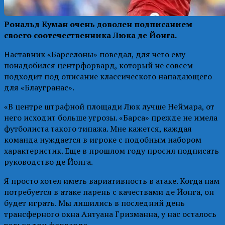
Рональд Куман очень доволен подписанием
своего соотечественника Люка де Йонга.
Наставник «Барселоны» поведал, для чего ему
понадобился центрфорвард, который не совсем
подходит под описание классического нападающего
для «Блаугранас».
«В центре штрафной площади Люк лучше Неймара, от
него исходит больше угрозы. «Барса» прежде не имела
футболиста такого типажа. Мне кажется, каждая
команда нуждается в игроке с подобным набором
характеристик. Еще в прошлом году просил подписать
руководство де Йонга.
Я просто хотел иметь вариативность в атаке. Когда нам
потребуется в атаке парень с качествами де Йонга, он
будет играть. Мы лишились в последний день
трансферного окна Антуана Гризманна, у нас осталось
только три форварда.