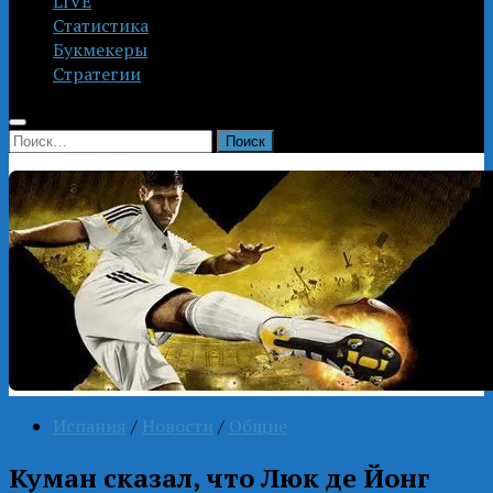
LIVE
Статистика
Букмекеры
Стратегии
Найти:
Испания
/
Новости
/
Общие
Куман сказал, что Люк де Йонг