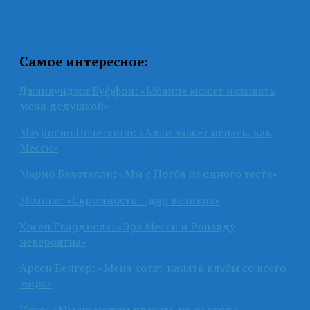
Самое интересное:
Джанлуиджи Буффон: «Мбаппе может называть
меня дедушкой»
Маурисио Почеттино: «Алли может играть, как
Месси»
Марио Балотелли: «Мы с Погба из одного теста»
Мбаппе: «Скромность – дар великих»
Хосеп Гвардиола: «Эра Месси и Роналду
невероятна»
Арсен Венгер: «Меня хотят нанять клубы со всего
мира»
Иско: «Мы не можем плакать из-за ухода