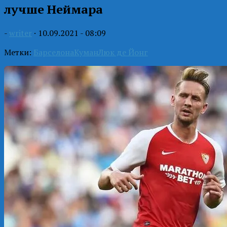
лучше Неймара
-
writer
·
10.09.2021 - 08:09
Метки:
Барселона
Куман
Люк де Йонг