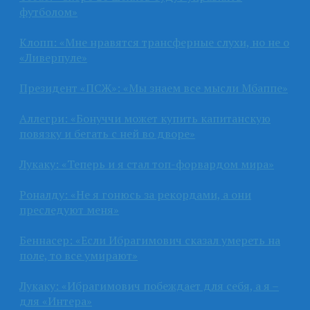
футболом»
Клопп: «Мне нравятся трансферные слухи, но не о
«Ливерпуле»
Президент «ПСЖ»: «Мы знаем все мысли Мбаппе»
Аллегри: «Бонуччи может купить капитанскую
повязку и бегать с ней во дворе»
Лукаку: «Теперь и я стал топ-форвардом мира»
Роналду: «Не я гонюсь за рекордами, а они
преследуют меня»
Беннасер: «Если Ибрагимович сказал умереть на
поле, то все умирают»
Лукаку: «Ибрагимович побеждает для себя, а я –
для «Интера»