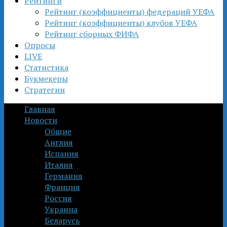
Рейтинги
Рейтинг (коэффициенты) федераций УЕФА
Рейтинг (коэффициенты) клубов УЕФА
Рейтинг сборных ФИФА
Опросы
LIVE
Статистика
Букмекеры
Стратегии
Главная
Новости
Общие
Англия
Испания
Италия
Германия
Франция
Россия
Украина
Беларусь