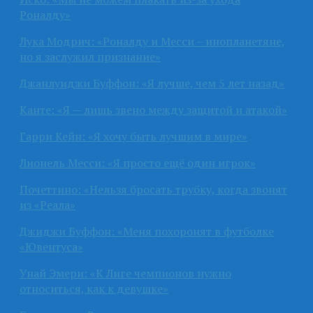
Роналду»
Лука Модрич: «Роналду и Месси – инопланетяне,
но я заслужил признание»
Джанлуиджи Буффон: «Я лучше, чем 5 лет назад»
Канте: «Я — лишь звено между защитой и атакой»
Гарри Кейн: «Я хочу быть лучшим в мире»
Лионель Месси: «Я просто ещё один игрок»
Почеттино: «Нельзя бросать трубку, когда звонят
из «Реала»
Джиджи Буффон: «Меня похоронят в футболке
«Ювентуса»
Унай Эмери: «К Лиге чемпионов нужно
относиться, как к девушке»