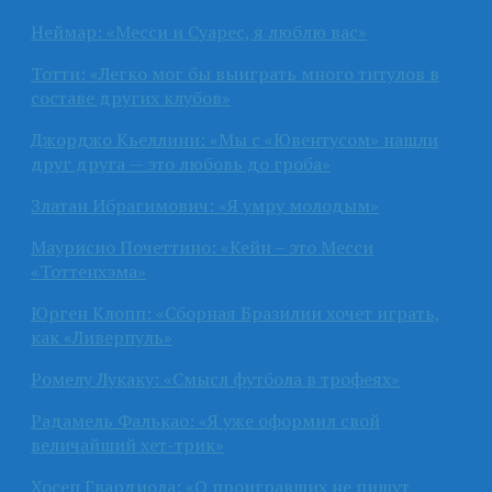
Неймар: «Месси и Суарес, я люблю вас»
Тотти: «Легко мог бы выиграть много титулов в
составе других клубов»
Джорджо Кьеллини: «Мы с «Ювентусом» нашли
друг друга — это любовь до гроба»
Златан Ибрагимович: «Я умру молодым»
Маурисио Почеттино: «Кейн – это Месси
«Тоттенхэма»
Юрген Клопп: «Сборная Бразилии хочет играть,
как «Ливерпуль»
Ромелу Лукаку: «Смысл футбола в трофеях»
Радамель Фалькао: «Я уже оформил свой
величайший хет-трик»
Хосеп Гвардиола: «О проигравших не пишут