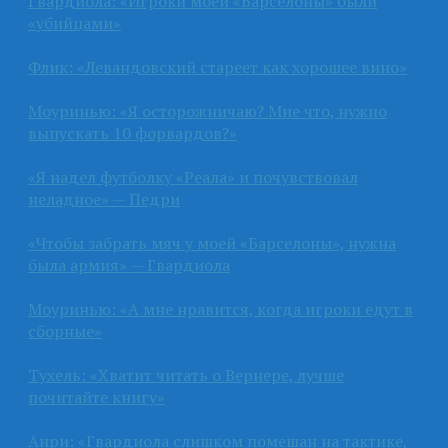
Гвардиола: «Игроки моей «Барселоны» были
«убийцами»
Флик: «Левандовский стареет как хорошее вино»
Моуринью: «Я осторожничаю? Мне что, нужно
выпускать 10 форвардов?»
«Я надел футболку «Реала» и почувствовал
неладное» — Педри
«Чтобы забрать мяч у моей «Барселоны», нужна
была армия» — Гвардиола
Моуринью: «А мне нравится, когда игроки едут в
сборные»
Тухель: «Хватит читать о Вернере, лучше
почитайте книгу»
Анри: «Гвардиола слишком помешан на тактике,