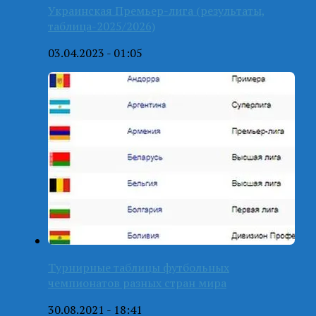
Украинская Премьер-лига (результаты,
таблица-2025/2026)
03.04.2023 - 01:05
Турнирные таблицы футбольных
чемпионатов разных стран мира
30.08.2021 - 18:41