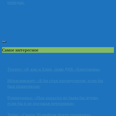
победы»
Самое интересное
Торрес: «Я, как и Хави, знаю ДНК «Барселоны»
Ибрагимович: «Я бы стал президентом, если бы
был политиком»
Роналдиньо: «Моя карьера не была бы лучше,
если бы я не посещал вечеринки»
Тебас: «Скоро 20 шейхов будут управлять