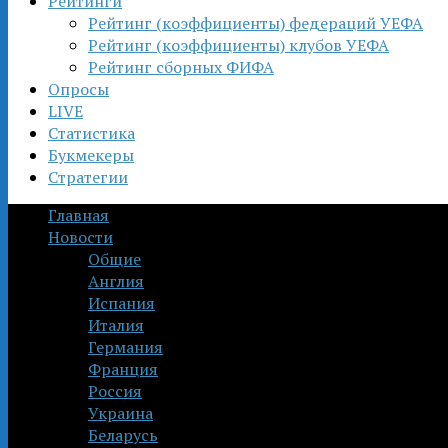
Рейтинги
Рейтинг (коэффициенты) федераций УЕФА
Рейтинг (коэффициенты) клубов УЕФА
Рейтинг сборных ФИФА
Опросы
LIVE
Статистика
Букмекеры
Стратегии
Главная
Новости
Общие
Англия
Испания
Италия
Германия
Франция
Россия
Украина
Беларусь