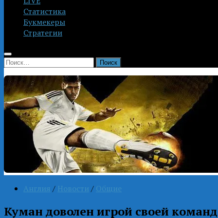
LIVE
Статистика
Букмекеры
Стратегии
Найти:
Англия
/
Новости
/
Общие
Куман доволен игрой своей коман