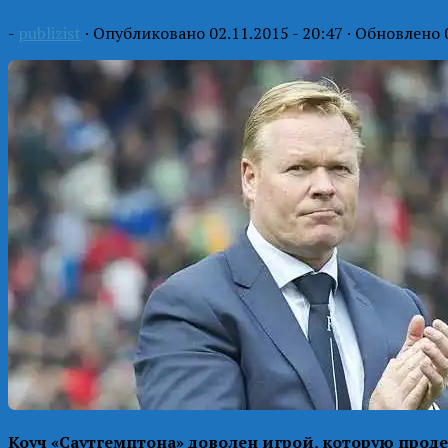
-
publizist
· Опубликовано
02.11.2015 - 20:47
· Обновлено
Коуч «Саутгемптона» доволен игрой, которую прод