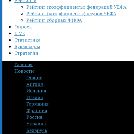
Рейтинги
Рейтинг (коэффициенты) федераций УЕФА
Рейтинг (коэффициенты) клубов УЕФА
Рейтинг сборных ФИФА
Опросы
LIVE
Статистика
Букмекеры
Стратегии
Главная
Новости
Общие
Англия
Испания
Италия
Германия
Франция
Россия
Украина
Беларусь