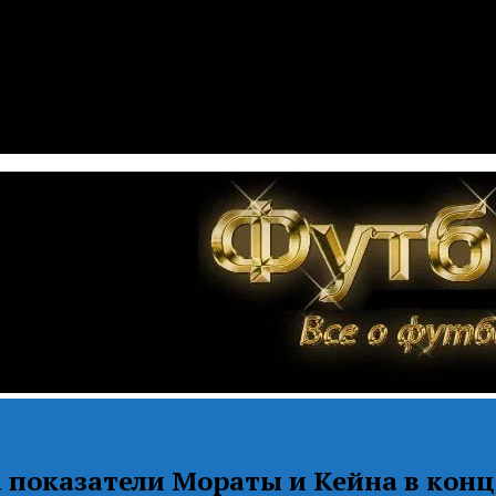
 показатели Мораты и Кейна в конц