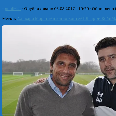
-
publizist
· Опубликовано
05.08.2017 - 10:20
· Обновлено
Метки:
Альваро Мората
Антонио Конте
АПЛ
Гарри Кейн
М