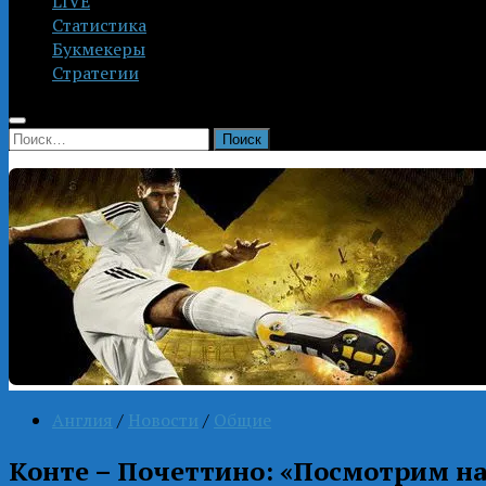
LIVE
Статистика
Букмекеры
Стратегии
Найти:
Англия
/
Новости
/
Общие
Конте – Почеттино: «Посмотрим на