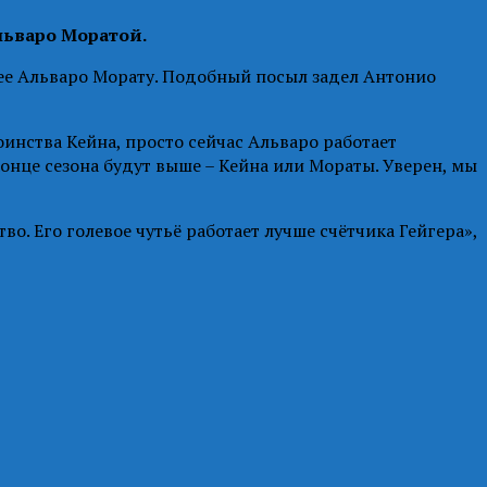
льваро Моратой.
лее Альваро Морату. Подобный посыл задел Антонио
оинства Кейна, просто сейчас Альваро работает
конце сезона будут выше – Кейна или Мораты. Уверен, мы
о. Его голевое чутьё работает лучше счётчика Гейгера»,