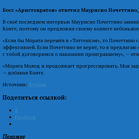
Босс «Аристократов» ответил Маурисио Почеттино,
В своё последнем интервью Маурисио Почеттино заявил,
Конте, поэтому он предложил своему коллеге небольшое
«Если бы Мората перешёл в «Тоттенхэм», то Почеттино с
эффективней. Если Почеттино не верит, то я предлагаю 
с тобой договоримся о наказании проигравшему», — от
«Мората Молод и продолжает прогрессировать. Моя задач
— добавил Конте.
Источник:
Футбик
Поделиться ссылкой:
X
Facebook
Похожее