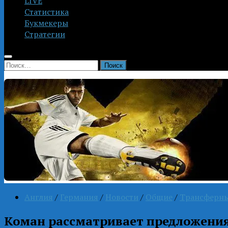
LIVE
Статистика
Букмекеры
Стратегии
Найти:
Англия
/
Германия
/
Новости
/
Общие
/
Трансферны
Коман рассматривает предложения