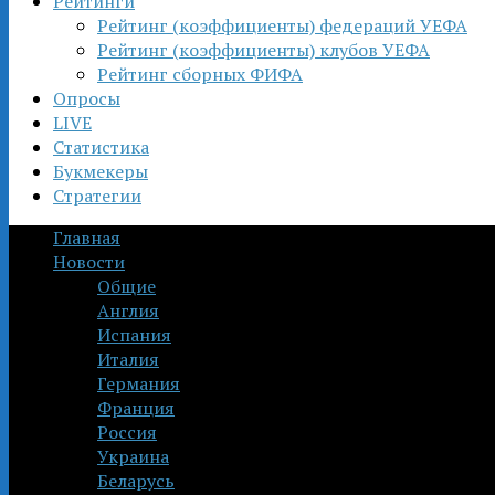
Рейтинги
Рейтинг (коэффициенты) федераций УЕФА
Рейтинг (коэффициенты) клубов УЕФА
Рейтинг сборных ФИФА
Опросы
LIVE
Статистика
Букмекеры
Стратегии
Главная
Новости
Общие
Англия
Испания
Италия
Германия
Франция
Россия
Украина
Беларусь