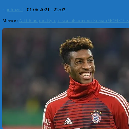
-
publizist
·
01.06.2021 - 22:02
Метки:
АПЛ
Бавария
Бундеслига
Кингсли Коман
МС
МЮ
Че