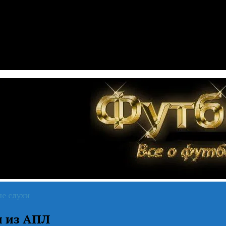
е слухи
 из АПЛ