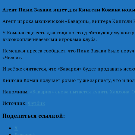
Агент Пини Захави ищет для Кингсли Комана новы
Агент игрока мюнхенской «Баварии», вингера Кингсли 
У Комана еще есть два года по его действующему контра
высокооплачиваемыми игроками клуба.
Немецкая пресса сообщает, что Пини Захави было пору
«Челси».
И всё же считается, что «Бавария» будет продавать неох
Кингсли Коман получает ровно ту же зарплату, что и по
Напомним,
«Бавария» снова пытается купить Хадсона-
Источник:
Футбик
Поделиться ссылкой:
X
Facebook