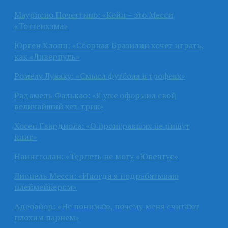
Маурисио Почеттино: «Кейн – это Месси
«Тоттенхэма»
Юрген Клопп: «Сборная Бразилии хочет играть,
как «Ливерпуль»
Ромелу Лукаку: «Смысл футбола в трофеях»
Радамель Фалькао: «Я уже оформил свой
величайший хет-трик»
Хосеп Гвардиола: «О проигравших не пишут
книг»
Наингголан: «Терпеть не могу «Ювентус»
Лионель Месси: «Иногда я подрабатываю
плеймейкером»
Адебайор: «Не понимаю, почему меня считают
плохим парнем»