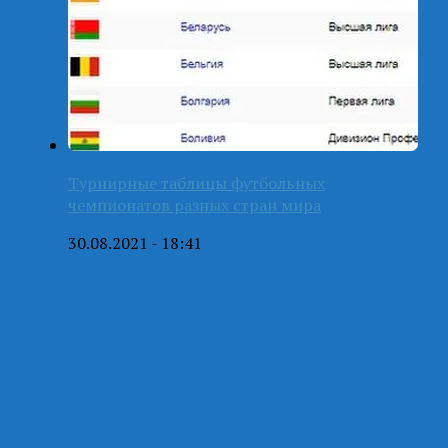
Турнирные таблицы футбольных
чемпионатов разных стран мира
30.08.2021 - 18:41