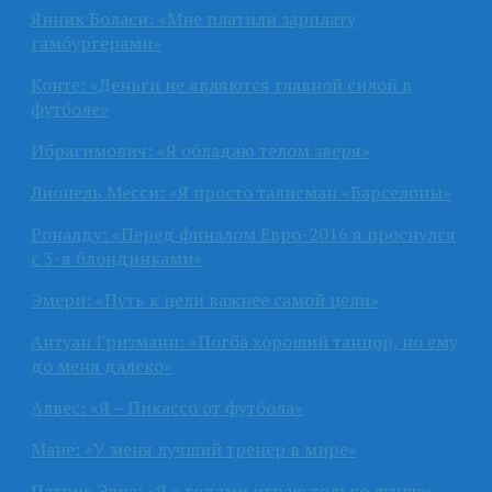
Янник Боласи: «Мне платили зарплату
гамбургерами»
Конте: «Деньги не являются главной силой в
футболе»
Ибрагимович: «Я обладаю телом зверя»
Лионель Месси: «Я просто талисман «Барселоны»
Роналду: «Перед финалом Евро-2016 я проснулся
с 3-я блондинками»
Эмери: «Путь к цели важнее самой цели»
Антуан Гризманн: «Погба хороший танцор, но ему
до меня далеко»
Алвес: «Я – Пикассо от футбола»
Мане: «У меня лучший тренер в мире»
Патрис Эвра: «Я с годами играю только лучше»