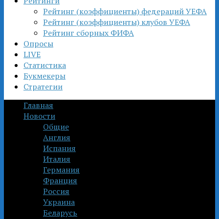
Рейтинги
Рейтинг (коэффициенты) федераций УЕФА
Рейтинг (коэффициенты) клубов УЕФА
Рейтинг сборных ФИФА
Опросы
LIVE
Статистика
Букмекеры
Стратегии
Главная
Новости
Общие
Англия
Испания
Италия
Германия
Франция
Россия
Украина
Беларусь