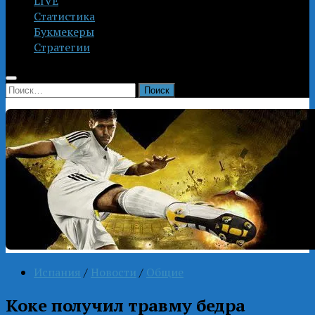
LIVE
Статистика
Букмекеры
Стратегии
Найти:
Испания
/
Новости
/
Общие
Коке получил травму бедра