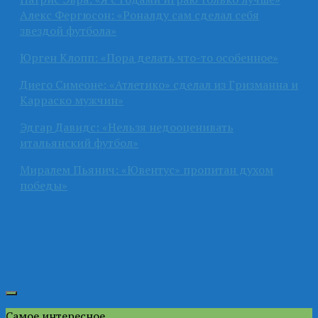
Алекс Фергюсон: «Роналду сам сделал себя
звездой футбола»
Юрген Клопп: «Пора делать что-то особенное»
Диего Симеоне: «Атлетико» сделал из Гризманна и
Карраско мужчин»
Эдгар Давидс: «Нельзя недооценивать
итальянский футбол»
Миралем Пьянич: «Ювентус» пропитан духом
победы»
Самое интересное