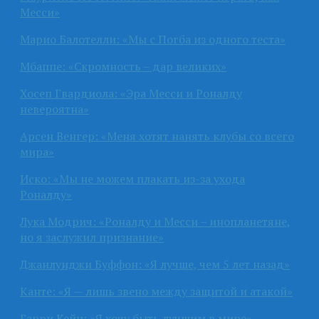
Месси»
Марио Балотелли: «Мы с Погба из одного теста»
Мбаппе: «Скромность – дар великих»
Хосеп Гвардиола: «Эра Месси и Роналду
невероятна»
Арсен Венгер: «Меня хотят нанять клубы со всего
мира»
Иско: «Мы не можем плакать из-за ухода
Роналду»
Лука Модрич: «Роналду и Месси – инопланетяне,
но я заслужил признание»
Джанлуиджи Буффон: «Я лучше, чем 5 лет назад»
Канте: «Я — лишь звено между защитой и атакой»
Гарри Кейн: «Я хочу быть лучшим в мире»