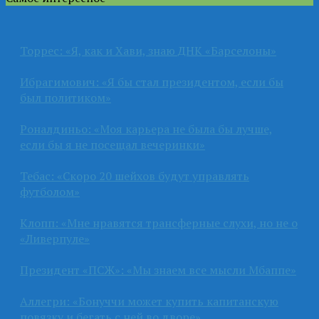
Торрес: «Я, как и Хави, знаю ДНК «Барселоны»
Ибрагимович: «Я бы стал президентом, если бы
был политиком»
Роналдиньо: «Моя карьера не была бы лучше,
если бы я не посещал вечеринки»
Тебас: «Скоро 20 шейхов будут управлять
футболом»
Клопп: «Мне нравятся трансферные слухи, но не о
«Ливерпуле»
Президент «ПСЖ»: «Мы знаем все мысли Мбаппе»
Аллегри: «Бонуччи может купить капитанскую
повязку и бегать с ней во дворе»