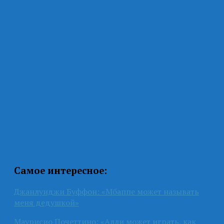
Самое интересное:
Джанлуиджи Буффон: «Мбаппе может называть
меня дедушкой»
Маурисио Почеттино: «Алли может играть, как