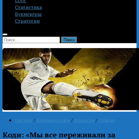
LIVE
Статистика
Букмекеры
Стратегии
Найти:
Англия
/
Комментарии
/
Новости
/
Общие
Коди: «Мы все переживали за