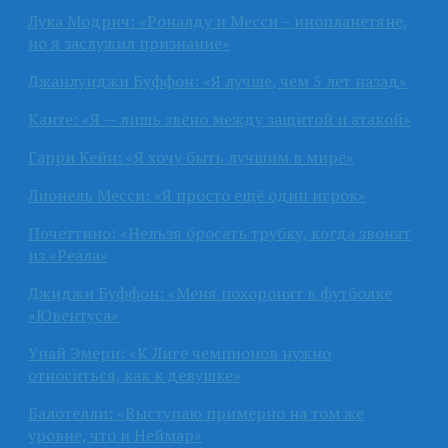
Лука Модрич: «Роналду и Месси – инопланетяне,
но я заслужил признание»
Джанлуиджи Буффон: «Я лучше, чем 5 лет назад»
Канте: «Я — лишь звено между защитой и атакой»
Гарри Кейн: «Я хочу быть лучшим в мире»
Лионель Месси: «Я просто ещё один игрок»
Почеттино: «Нельзя бросать трубку, когда звонят
из «Реала»
Джиджи Буффон: «Меня похоронят в футболке
«Ювентуса»
Унай Эмери: «К Лиге чемпионов нужно
относиться, как к девушке»
Балотелли: «Выступаю примерно на том же
уровне, что и Неймар»