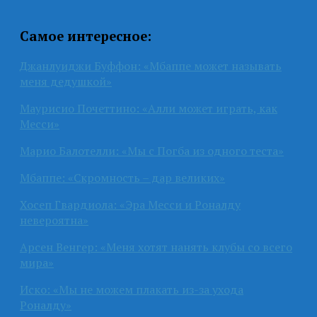
Самое интересное:
Джанлуиджи Буффон: «Мбаппе может называть
меня дедушкой»
Маурисио Почеттино: «Алли может играть, как
Месси»
Марио Балотелли: «Мы с Погба из одного теста»
Мбаппе: «Скромность – дар великих»
Хосеп Гвардиола: «Эра Месси и Роналду
невероятна»
Арсен Венгер: «Меня хотят нанять клубы со всего
мира»
Иско: «Мы не можем плакать из-за ухода
Роналду»