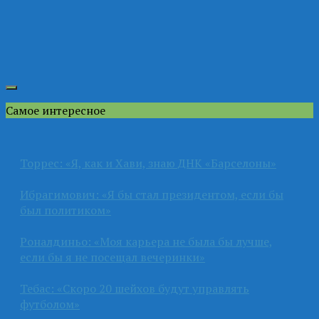
Самое интересное
Торрес: «Я, как и Хави, знаю ДНК «Барселоны»
Ибрагимович: «Я бы стал президентом, если бы
был политиком»
Роналдиньо: «Моя карьера не была бы лучше,
если бы я не посещал вечеринки»
Тебас: «Скоро 20 шейхов будут управлять
футболом»