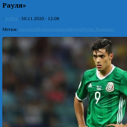
Рауля»
-
writer
·
30.11.2020 - 12:08
Метки:
Арсенал
Вулверхэмптон
Коди
Рауль Хименес