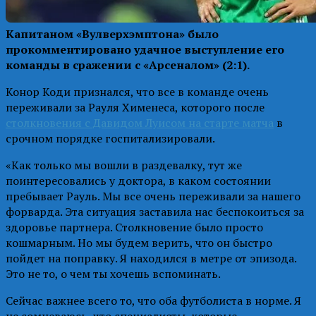
Капитаном «Вулверхэмптона» было
прокомментировано удачное выступление его
команды в сражении с «Арсеналом» (2:1).
Конор Коди признался, что все в команде очень
переживали за Рауля Хименеса, которого после
столкновения с Давидом Луисом на старте матча
в
срочном порядке госпитализировали.
«Как только мы вошли в раздевалку, тут же
поинтересовались у доктора, в каком состоянии
пребывает Рауль. Мы все очень переживали за нашего
форварда. Эта ситуация заставила нас беспокоиться за
здоровье партнера. Столкновение было просто
кошмарным. Но мы будем верить, что он быстро
пойдет на поправку. Я находился в метре от эпизода.
Это не то, о чем ты хочешь вспоминать.
Сейчас важнее всего то, что оба футболиста в норме. Я
не сомневаюсь, что специалисты, которые