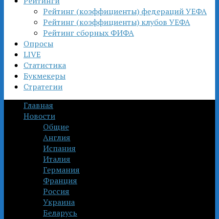
Рейтинги
Рейтинг (коэффициенты) федераций УЕФА
Рейтинг (коэффициенты) клубов УЕФА
Рейтинг сборных ФИФА
Опросы
LIVE
Статистика
Букмекеры
Стратегии
Главная
Новости
Общие
Англия
Испания
Италия
Германия
Франция
Россия
Украина
Беларусь