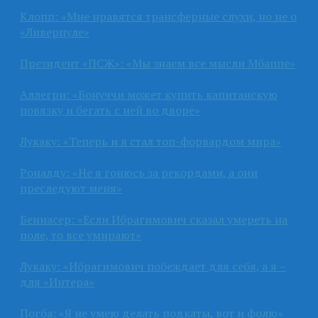
Клопп: «Мне нравятся трансферные слухи, но не о
«Ливерпуле»
Президент «ПСЖ»: «Мы знаем все мысли Мбаппе»
Аллегри: «Бонуччи может купить капитанскую
повязку и бегать с ней во дворе»
Лукаку: «Теперь и я стал топ-форвардом мира»
Роналду: «Не я гонюсь за рекордами, а они
преследуют меня»
Беннасер: «Если Ибрагимович сказал умереть на
поле, то все умирают»
Лукаку: «Ибрагимович побеждает для себя, а я –
для «Интера»
Погба: «Я не умею делать подкаты, вот и фолю»