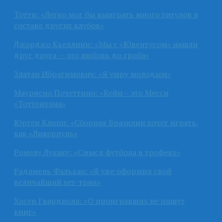
Тотти: «Легко мог бы выиграть много титулов в
составе других клубов»
Джорджо Кьеллини: «Мы с «Ювентусом» нашли
друг друга — это любовь до гроба»
Златан Ибрагимович: «Я умру молодым»
Маурисио Почеттино: «Кейн – это Месси
«Тоттенхэма»
Юрген Клопп: «Сборная Бразилии хочет играть,
как «Ливерпуль»
Ромелу Лукаку: «Смысл футбола в трофеях»
Радамель Фалькао: «Я уже оформил свой
величайший хет-трик»
Хосеп Гвардиола: «О проигравших не пишут
книг»