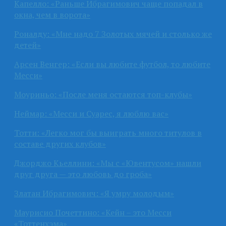
Капелло: «Раньше Ибрагимович чаще попадал в
окна, чем в ворота»
Роналду: «Мне надо 7 Золотых мячей и столько же
детей»
Арсен Венгер: «Если вы любите футбол, то любите
Месси»
Моуриньо: «После меня остаются топ-клубы»
Неймар: «Месси и Суарес, я люблю вас»
Тотти: «Легко мог бы выиграть много титулов в
составе других клубов»
Джорджо Кьеллини: «Мы с «Ювентусом» нашли
друг друга — это любовь до гроба»
Златан Ибрагимович: «Я умру молодым»
Маурисио Почеттино: «Кейн – это Месси
«Тоттенхэма»