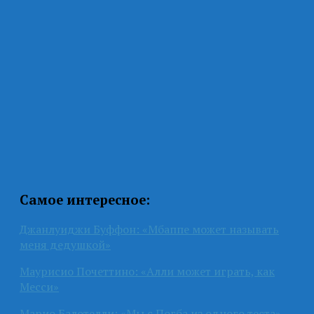
Самое интересное:
Джанлуиджи Буффон: «Мбаппе может называть
меня дедушкой»
Маурисио Почеттино: «Алли может играть, как
Месси»
Марио Балотелли: «Мы с Погба из одного теста»