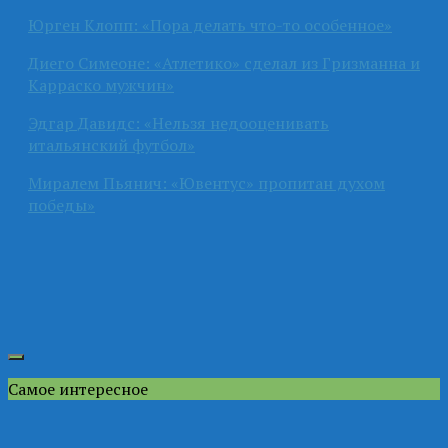
Юрген Клопп: «Пора делать что-то особенное»
Диего Симеоне: «Атлетико» сделал из Гризманна и
Карраско мужчин»
Эдгар Давидс: «Нельзя недооценивать
итальянский футбол»
Миралем Пьянич: «Ювентус» пропитан духом
победы»
Самое интересное