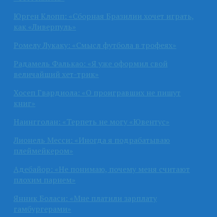
Юрген Клопп: «Сборная Бразилии хочет играть,
как «Ливерпуль»
Ромелу Лукаку: «Смысл футбола в трофеях»
Радамель Фалькао: «Я уже оформил свой
величайший хет-трик»
Хосеп Гвардиола: «О проигравших не пишут
книг»
Наингголан: «Терпеть не могу «Ювентус»
Лионель Месси: «Иногда я подрабатываю
плеймейкером»
Адебайор: «Не понимаю, почему меня считают
плохим парнем»
Янник Боласи: «Мне платили зарплату
гамбургерами»