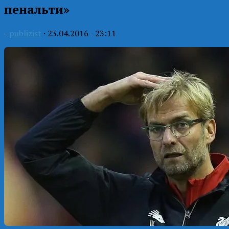
пенальти»
-
publizist
·
23.04.2016 - 23:11