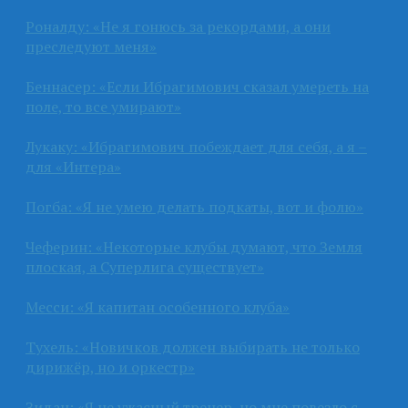
Роналду: «Не я гонюсь за рекордами, а они
преследуют меня»
Беннасер: «Если Ибрагимович сказал умереть на
поле, то все умирают»
Лукаку: «Ибрагимович побеждает для себя, а я –
для «Интера»
Погба: «Я не умею делать подкаты, вот и фолю»
Чеферин: «Некоторые клубы думают, что Земля
плоская, а Суперлига существует»
Месси: «Я капитан особенного клуба»
Тухель: «Новичков должен выбирать не только
дирижёр, но и оркестр»
Зидан: «Я не ужасный тренер, но мне повезло с