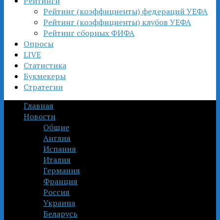
Рейтинги
Рейтинг (коэффициенты) федераций УЕФА
Рейтинг (коэффициенты) клубов УЕФА
Рейтинг сборных ФИФА
Опросы
LIVE
Статистика
Букмекеры
Стратегии
Главная
Новости
Общие
Англия
Испания
Италия
Германия
Франция
Россия
Украина
Беларусь