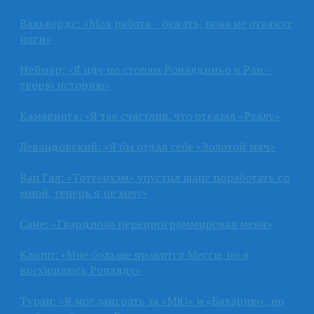
Вальверде: «Моя работа – бежать, пока не откажут
ноги»
Неймар: «Я иду по стопам Роналдиньо и Раи –
творю историю»
Камавинга: «Я так счастлив, что отказал «Реалу»
Левандовский: «Я бы отдал себе «Золотой мяч»
Ван Гал: «Тоттенхэм» упустил шанс поработать со
мной, теперь я не хочу»
Сане: «Гвардиола перепрограммировал меня»
Клопп: «Мне больше нравится Месси, но я
восхищаюсь Роналду»
Туран: «Я мог заиграть за «МЮ» и «Баварию», но