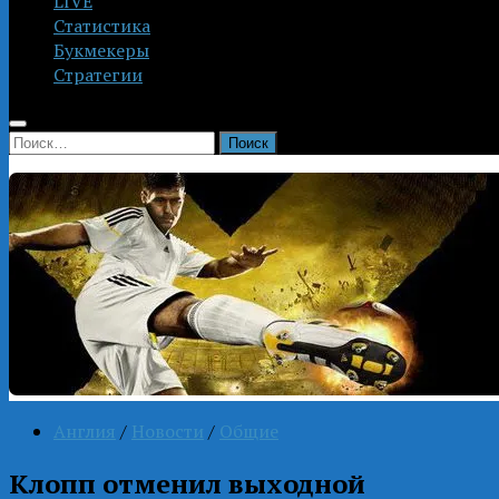
LIVE
Статистика
Букмекеры
Стратегии
Найти:
Англия
/
Новости
/
Общие
Клопп отменил выходной