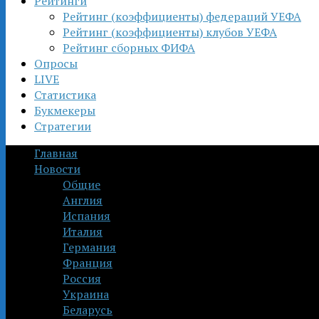
Рейтинги
Рейтинг (коэффициенты) федераций УЕФА
Рейтинг (коэффициенты) клубов УЕФА
Рейтинг сборных ФИФА
Опросы
LIVE
Статистика
Букмекеры
Стратегии
Главная
Новости
Общие
Англия
Испания
Италия
Германия
Франция
Россия
Украина
Беларусь