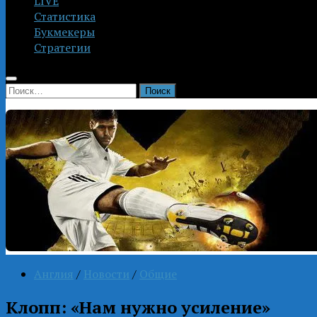
LIVE
Статистика
Букмекеры
Стратегии
Найти:
Англия
/
Новости
/
Общие
Клопп: «Нам нужно усиление»