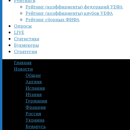
Рейтинги
Рейтинг (коэффициенты) федераций УЕФА
Рейтинг (коэффициенты) клубов УЕФА
Рейтинг сборных ФИФА
Опросы
LIVE
Статистика
Букмекеры
Стратегии
Главная
Новости
Общие
Англия
Испания
Италия
Германия
Франция
Россия
Украина
Беларусь