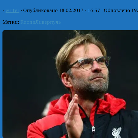
-
writer
· Опубликовано
18.02.2017 - 16:37
· Обновлено
19
Метки:
Клопп
Ливерпуль