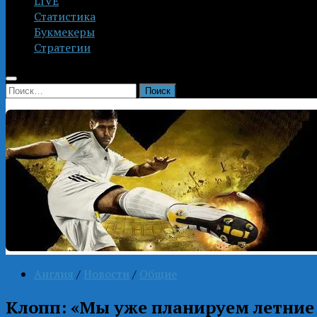
LIVE
Статистика
Букмекеры
Стратегии
Найти:
Англия
/
Новости
/
Общие
Клопп: «Мы уже планируем летние