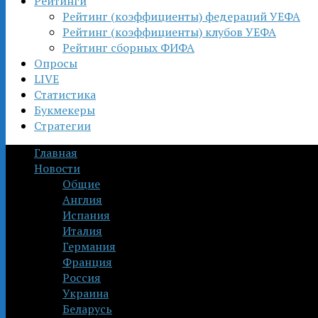
Рейтинги
Рейтинг (коэффициенты) федераций УЕФА
Рейтинг (коэффициенты) клубов УЕФА
Рейтинг сборных ФИФА
Опросы
LIVE
Статистика
Букмекеры
Стратегии
Главная
Новости
Общие
Англия
Испания
Италия
Германия
Франция
Россия
Украина
Беларусь