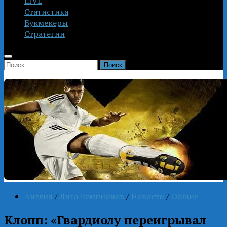
LIVE
Статистика
Букмекеры
Стратегии
Найти:
Англия
/
Лига Чемпионов
/
Новости
/
Общие
Клопп: «Гвардиолу переигрывал