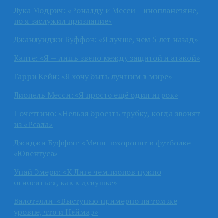
Лука Модрич: «Роналду и Месси – инопланетяне,
но я заслужил признание»
Джанлуиджи Буффон: «Я лучше, чем 5 лет назад»
Канте: «Я — лишь звено между защитой и атакой»
Гарри Кейн: «Я хочу быть лучшим в мире»
Лионель Месси: «Я просто ещё один игрок»
Почеттино: «Нельзя бросать трубку, когда звонят
из «Реала»
Джиджи Буффон: «Меня похоронят в футболке
«Ювентуса»
Унай Эмери: «К Лиге чемпионов нужно
относиться, как к девушке»
Балотелли: «Выступаю примерно на том же
уровне, что и Неймар»