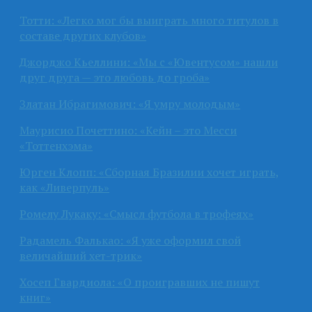
Тотти: «Легко мог бы выиграть много титулов в
составе других клубов»
Джорджо Кьеллини: «Мы с «Ювентусом» нашли
друг друга — это любовь до гроба»
Златан Ибрагимович: «Я умру молодым»
Маурисио Почеттино: «Кейн – это Месси
«Тоттенхэма»
Юрген Клопп: «Сборная Бразилии хочет играть,
как «Ливерпуль»
Ромелу Лукаку: «Смысл футбола в трофеях»
Радамель Фалькао: «Я уже оформил свой
величайший хет-трик»
Хосеп Гвардиола: «О проигравших не пишут
книг»