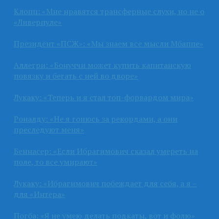
Клопп: «Мне нравятся трансферные слухи, но не о
«Ливерпуле»
Президент «ПСЖ»: «Мы знаем все мысли Мбаппе»
Аллегри: «Бонуччи может купить капитанскую
повязку и бегать с ней во дворе»
Лукаку: «Теперь и я стал топ-форвардом мира»
Роналду: «Не я гонюсь за рекордами, а они
преследуют меня»
Беннасер: «Если Ибрагимович сказал умереть на
поле, то все умирают»
Лукаку: «Ибрагимович побеждает для себя, а я –
для «Интера»
Погба: «Я не умею делать подкаты, вот и фолю»