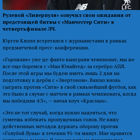
Рулевой «Ливерпуля» озвучил свои ожидания от
предстоящей битвы с «Манчестер Сити» в
четвертьфинале ЛЧ.
Юрген Клопп встретился с журналистами в рамках
предматчевой пресс-конференции.
«Горожане» уже де-факто выиграли чемпионат, мы же
все еще боремся с «Ман Юнайтед» за серебро АПЛ.
После этой игры мы будем иметь лишь 2 дня на
подготовку к дерби с «Эвертоном». Важно вновь
сыграть против «Сити» в свой сильнейший футбол, как
это было в случае с матчем в рамках чемпионата, когда
мы победили 4:3», — начал коуч «Красных».
«Это не тот случай, когда нужно надеяться, что
сумеешь избежать пропущенных голов. Не вижу
действенных методов держать оборону против
«Голубой Луны» в течении 95-ти минут. Мне нравятся
непростые вызовы. Я еще ни разу не переигрывал