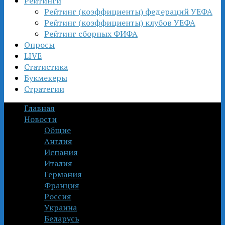
Рейтинги
Рейтинг (коэффициенты) федераций УЕФА
Рейтинг (коэффициенты) клубов УЕФА
Рейтинг сборных ФИФА
Опросы
LIVE
Статистика
Букмекеры
Стратегии
Главная
Новости
Общие
Англия
Испания
Италия
Германия
Франция
Россия
Украина
Беларусь