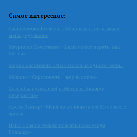
Самое интересное:
Джанлуиджи Буффон: «Мбаппе может называть
меня дедушкой»
Маурисио Почеттино: «Алли может играть, как
Месси»
Марио Балотелли: «Мы с Погба из одного теста»
Мбаппе: «Скромность – дар великих»
Хосеп Гвардиола: «Эра Месси и Роналду
невероятна»
Арсен Венгер: «Меня хотят нанять клубы со всего
мира»
Иско: «Мы не можем плакать из-за ухода
Роналду»