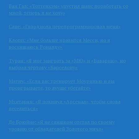
Ван Гал: «Тоттенхэм» упустил шанс поработать со
мной, теперь я не хочу»
Сане: «Гвардиола перепрограммировал меня»
Клопп: «Мне больше нравится Месси, но я
восхищаюсь Роналду»
Туран: «Я мог заиграть за «МЮ» и «Баварию», но
выбрал чёртову «Барселону»
Матич: «Если вас тренирует Моуринью и вы
проигрываете, то лучше убегайте»
Мхитарян: «Я покинул «Арсенал», чтобы снова
веселиться»
Де Брюйне: «Я не слишком отстал по своему
уровню от обладателей Золотого мяча»