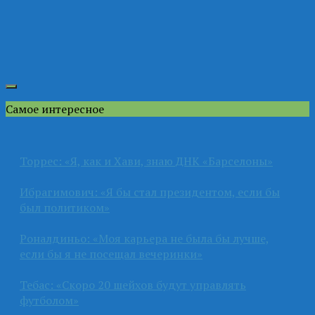
Самое интересное
Торрес: «Я, как и Хави, знаю ДНК «Барселоны»
Ибрагимович: «Я бы стал президентом, если бы
был политиком»
Роналдиньо: «Моя карьера не была бы лучше,
если бы я не посещал вечеринки»
Тебас: «Скоро 20 шейхов будут управлять
футболом»