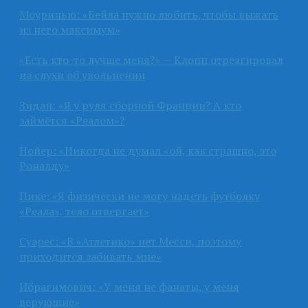
Моуринью: «Бейла нужно любить, чтобы выжать
из него максимум»
«Есть кто-то лучше меня?» — Клопп отреагировал
на слухи об увольнении
Зидан: «Я у руля сборной Франции? А кто
займётся «Реалом»?
Нойер: «Никогда не думал «ой, как страшно, это
Роналду»
Пике: «Я физически не могу надеть футболку
«Реала», тело отвергает»
Суарес: «В «Атлетико» нет Месси, поэтому
приходится забивать мне»
Ибрагимович: «У меня не фанаты, у меня
верующие»