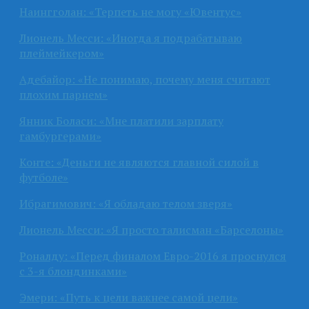
Наингголан: «Терпеть не могу «Ювентус»
Лионель Месси: «Иногда я подрабатываю
плеймейкером»
Адебайор: «Не понимаю, почему меня считают
плохим парнем»
Янник Боласи: «Мне платили зарплату
гамбургерами»
Конте: «Деньги не являются главной силой в
футболе»
Ибрагимович: «Я обладаю телом зверя»
Лионель Месси: «Я просто талисман «Барселоны»
Роналду: «Перед финалом Евро-2016 я проснулся
с 3-я блондинками»
Эмери: «Путь к цели важнее самой цели»