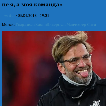
не я, а моя команда»
-
writer
·
03.04.2018 - 19:32
Метки:
Гвардиола
Клопп
Ливерпуль
Манчестер Сити