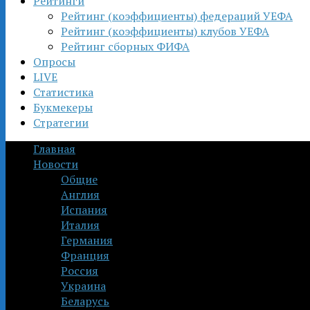
Рейтинги
Рейтинг (коэффициенты) федераций УЕФА
Рейтинг (коэффициенты) клубов УЕФА
Рейтинг сборных ФИФА
Опросы
LIVE
Статистика
Букмекеры
Стратегии
Главная
Новости
Общие
Англия
Испания
Италия
Германия
Франция
Россия
Украина
Беларусь