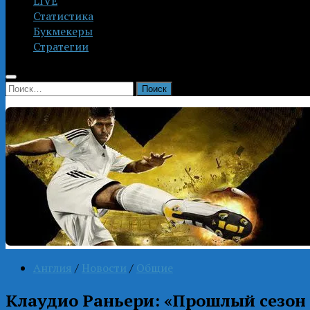
LIVE
Статистика
Букмекеры
Стратегии
Найти:
Англия
/
Новости
/
Общие
Клаудио Раньери: «Прошлый сезон 