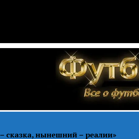
– сказка, нынешний – реалии»