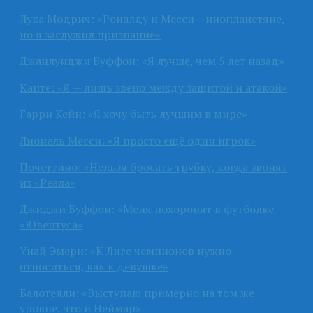
Лука Модрич: «Роналду и Месси – инопланетяне,
но я заслужил признание»
Джанлуиджи Буффон: «Я лучше, чем 5 лет назад»
Канте: «Я — лишь звено между защитой и атакой»
Гарри Кейн: «Я хочу быть лучшим в мире»
Лионель Месси: «Я просто ещё один игрок»
Почеттино: «Нельзя бросать трубку, когда звонят
из «Реала»
Джиджи Буффон: «Меня похоронят в футболке
«Ювентуса»
Унай Эмери: «К Лиге чемпионов нужно
относиться, как к девушке»
Балотелли: «Выступаю примерно на том же
уровне, что и Неймар»