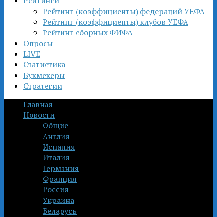
Рейтинги
Рейтинг (коэффициенты) федераций УЕФА
Рейтинг (коэффициенты) клубов УЕФА
Рейтинг сборных ФИФА
Опросы
LIVE
Статистика
Букмекеры
Стратегии
Главная
Новости
Общие
Англия
Испания
Италия
Германия
Франция
Россия
Украина
Беларусь