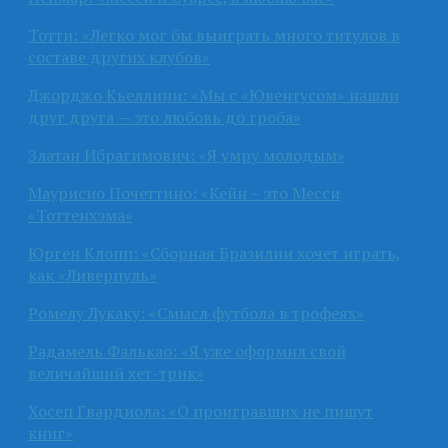
Тотти: «Легко мог бы выиграть много титулов в
составе других клубов»
Джорджо Кьеллини: «Мы с «Ювентусом» нашли
друг друга — это любовь до гроба»
Златан Ибрагимович: «Я умру молодым»
Маурисио Почеттино: «Кейн – это Месси
«Тоттенхэма»
Юрген Клопп: «Сборная Бразилии хочет играть,
как «Ливерпуль»
Ромелу Лукаку: «Смысл футбола в трофеях»
Радамель Фалькао: «Я уже оформил свой
величайший хет-трик»
Хосеп Гвардиола: «О проигравших не пишут
книг»