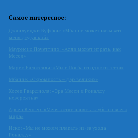
Самое интересное:
Джанлуиджи Буффон: «Мбаппе может называть
меня дедушкой»
Маурисио Почеттино: «Алли может играть, как
Месси»
Марио Балотелли: «Мы с Погба из одного теста»
Мбаппе: «Скромность – дар великих»
Хосеп Гвардиола: «Эра Месси и Роналду
невероятна»
Арсен Венгер: «Меня хотят нанять клубы со всего
мира»
Иско: «Мы не можем плакать из-за ухода
Роналду»