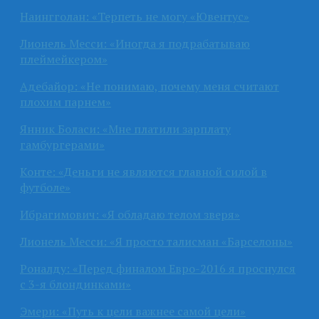
Наингголан: «Терпеть не могу «Ювентус»
Лионель Месси: «Иногда я подрабатываю
плеймейкером»
Адебайор: «Не понимаю, почему меня считают
плохим парнем»
Янник Боласи: «Мне платили зарплату
гамбургерами»
Конте: «Деньги не являются главной силой в
футболе»
Ибрагимович: «Я обладаю телом зверя»
Лионель Месси: «Я просто талисман «Барселоны»
Роналду: «Перед финалом Евро-2016 я проснулся
с 3-я блондинками»
Эмери: «Путь к цели важнее самой цели»