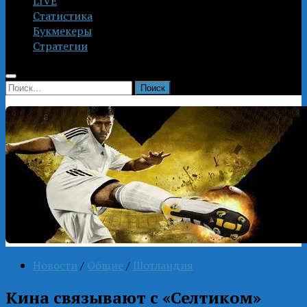
LIVE
Статистика
Букмекеры
Стратегии
Найти:
Новости
/
Общие
/
Шотландия
Кина связывают с «Селтиком»