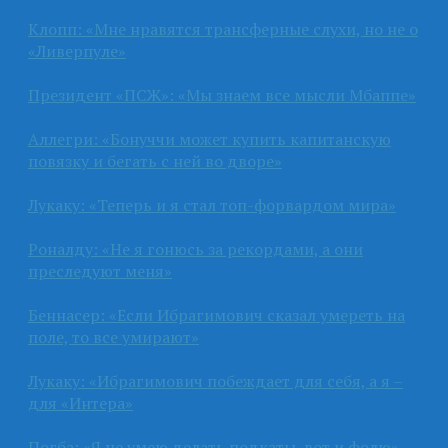
Клопп: «Мне нравятся трансферные слухи, но не о
«Ливерпуле»
Президент «ПСЖ»: «Мы знаем все мысли Мбаппе»
Аллегри: «Бонуччи может купить капитанскую
повязку и бегать с ней во дворе»
Лукаку: «Теперь и я стал топ-форвардом мира»
Роналду: «Не я гонюсь за рекордами, а они
преследуют меня»
Беннасер: «Если Ибрагимович сказал умереть на
поле, то все умирают»
Лукаку: «Ибрагимович побеждает для себя, а я –
для «Интера»
Погба: «Я не умею делать подкаты, вот и фолю»