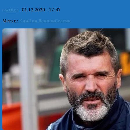
-
writer
·
01.12.2020 - 17:47
Метки:
Кин
Нил Леннон
Селтик