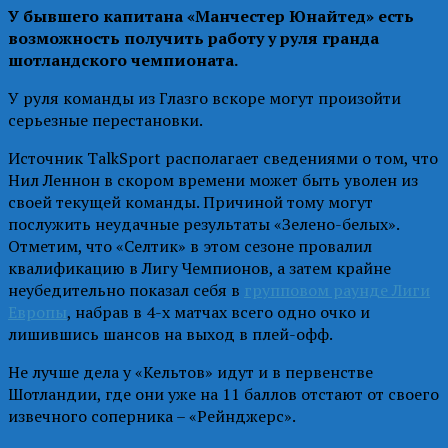
У бывшего капитана «Манчестер Юнайтед» есть
возможность получить работу у руля гранда
шотландского чемпионата.
У руля команды из Глазго вскоре могут произойти
серьезные перестановки.
Источник TalkSport располагает сведениями о том, что
Нил Леннон в скором времени может быть уволен из
своей текущей команды. Причиной тому могут
послужить неудачные результаты «Зелено-белых».
Отметим, что «Селтик» в этом сезоне провалил
квалификацию в Лигу Чемпионов, а затем крайне
неубедительно показал себя в
групповом раунде Лиги
Европы
, набрав в 4-х матчах всего одно очко и
лишившись шансов на выход в плей-офф.
Не лучше дела у «Кельтов» идут и в первенстве
Шотландии, где они уже на 11 баллов отстают от своего
извечного соперника – «Рейнджерс».