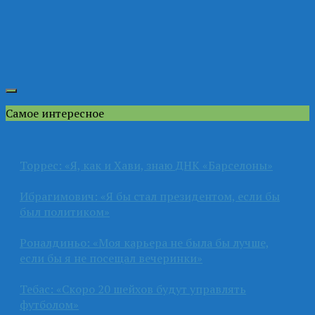
Самое интересное
Торрес: «Я, как и Хави, знаю ДНК «Барселоны»
Ибрагимович: «Я бы стал президентом, если бы
был политиком»
Роналдиньо: «Моя карьера не была бы лучше,
если бы я не посещал вечеринки»
Тебас: «Скоро 20 шейхов будут управлять
футболом»