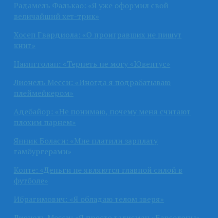
Радамель Фалькао: «Я уже оформил свой
величайший хет-трик»
Хосеп Гвардиола: «О проигравших не пишут
книг»
Наингголан: «Терпеть не могу «Ювентус»
Лионель Месси: «Иногда я подрабатываю
плеймейкером»
Адебайор: «Не понимаю, почему меня считают
плохим парнем»
Янник Боласи: «Мне платили зарплату
гамбургерами»
Конте: «Деньги не являются главной силой в
футболе»
Ибрагимович: «Я обладаю телом зверя»
Лионель Месси: «Я просто талисман «Барселоны»