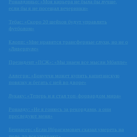
Роналдиньо: «Моя карьера не была бы лучше,
если бы я не посещал вечеринки»
Тебас: «Скоро 20 шейхов будут управлять
футболом»
Клопп: «Мне нравятся трансферные слухи, но не о
«Ливерпуле»
Президент «ПСЖ»: «Мы знаем все мысли Мбаппе»
Аллегри: «Бонуччи может купить капитанскую
повязку и бегать с ней во дворе»
Лукаку: «Теперь и я стал топ-форвардом мира»
Роналду: «Не я гонюсь за рекордами, а они
преследуют меня»
Беннасер: «Если Ибрагимович сказал умереть на
поле, то все умирают»