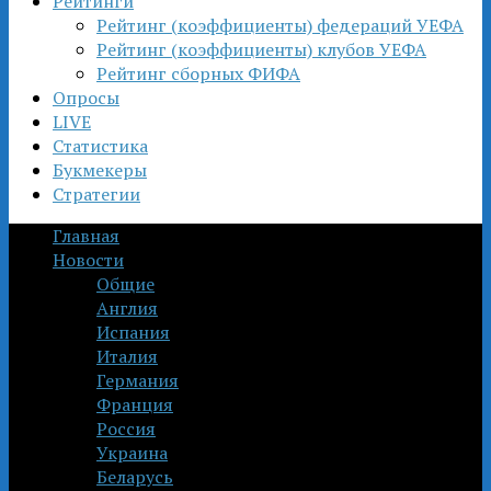
Рейтинги
Рейтинг (коэффициенты) федераций УЕФА
Рейтинг (коэффициенты) клубов УЕФА
Рейтинг сборных ФИФА
Опросы
LIVE
Статистика
Букмекеры
Стратегии
Главная
Новости
Общие
Англия
Испания
Италия
Германия
Франция
Россия
Украина
Беларусь