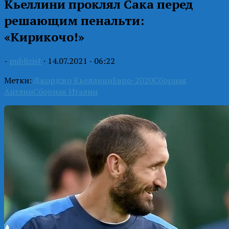
Кьеллини проклял Сака перед
решающим пенальти:
«Кирикочо!»
-
publizist
·
14.07.2021 - 06:22
Метки:
Джорджо Кьеллини
Евро-2020
Сборная
Англии
Сборная Италии