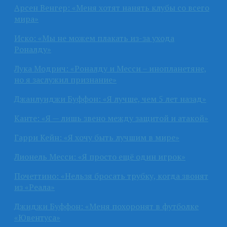
Арсен Венгер: «Меня хотят нанять клубы со всего
мира»
Иско: «Мы не можем плакать из-за ухода
Роналду»
Лука Модрич: «Роналду и Месси – инопланетяне,
но я заслужил признание»
Джанлуиджи Буффон: «Я лучше, чем 5 лет назад»
Канте: «Я — лишь звено между защитой и атакой»
Гарри Кейн: «Я хочу быть лучшим в мире»
Лионель Месси: «Я просто ещё один игрок»
Почеттино: «Нельзя бросать трубку, когда звонят
из «Реала»
Джиджи Буффон: «Меня похоронят в футболке
«Ювентуса»