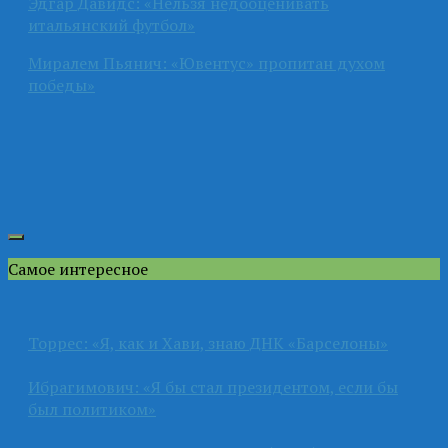
Эдгар Давидс: «Нельзя недооценивать
итальянский футбол»
Миралем Пьянич: «Ювентус» пропитан духом
победы»
Самое интересное
Торрес: «Я, как и Хави, знаю ДНК «Барселоны»
Ибрагимович: «Я бы стал президентом, если бы
был политиком»