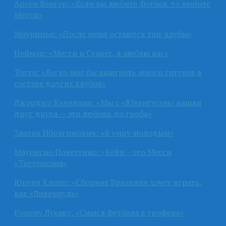
Арсен Венгер: «Если вы любите футбол, то любите
Месси»
Моуриньо: «После меня остаются топ-клубы»
Неймар: «Месси и Суарес, я люблю вас»
Тотти: «Легко мог бы выиграть много титулов в
составе других клубов»
Джорджо Кьеллини: «Мы с «Ювентусом» нашли
друг друга — это любовь до гроба»
Златан Ибрагимович: «Я умру молодым»
Маурисио Почеттино: «Кейн – это Месси
«Тоттенхэма»
Юрген Клопп: «Сборная Бразилии хочет играть,
как «Ливерпуль»
Ромелу Лукаку: «Смысл футбола в трофеях»