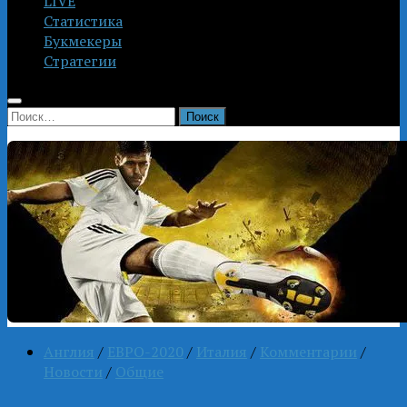
LIVE
Статистика
Букмекеры
Стратегии
Найти:
Англия
/
ЕВРО-2020
/
Италия
/
Комментарии
/
Новости
/
Общие