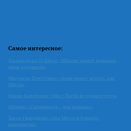
Самое интересное:
Джанлуиджи Буффон: «Мбаппе может называть
меня дедушкой»
Маурисио Почеттино: «Алли может играть, как
Месси»
Марио Балотелли: «Мы с Погба из одного теста»
Мбаппе: «Скромность – дар великих»
Хосеп Гвардиола: «Эра Месси и Роналду
невероятна»